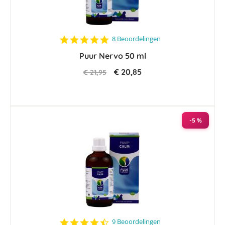
4.8
8 Beoordelingen
star
Puur Nervo 50 ml
rating
€ 20,85
€ 21,95
-5 %
4.6
9 Beoordelingen