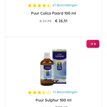
4.3
67 Beoordelingen
star
Puur Culico Paard 100 ml
rating
€ 26,51
€ 27,90
-5 %
3.7
15 Beoordelingen
star
Puur Sulphur 100 ml
rating