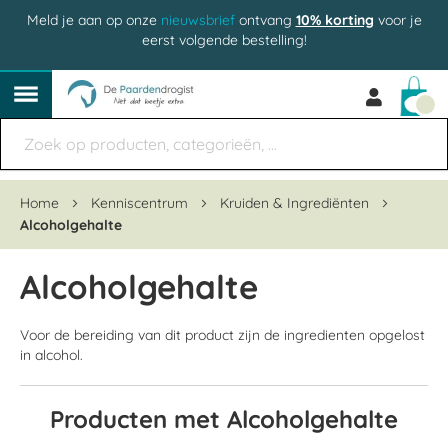
Meld je aan op onze
nieuwsbrief
ontvang
10% korting
voor je
eerst volgende bestelling!
Win
Home
Kenniscentrum
Kruiden & Ingrediënten
Alcoholgehalte
Alcoholgehalte
Voor de bereiding van dit product zijn de ingredienten opgelost
in alcohol.
Producten met Alcoholgehalte