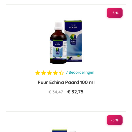
-5 %
4.4
7 Beoordelingen
star
Puur Echina Paard 100 ml
rating
€ 32,75
€ 34,47
-5 %