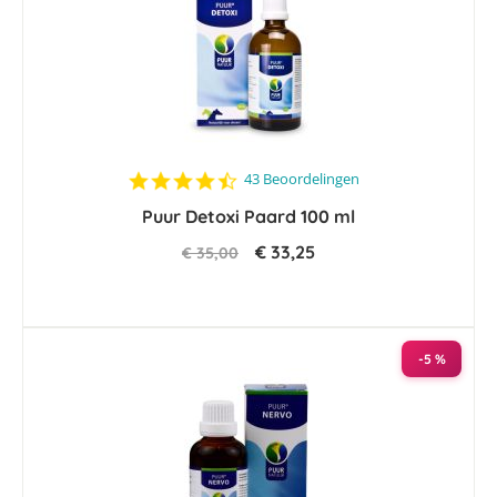
4.3
43 Beoordelingen
star
Puur Detoxi Paard 100 ml
rating
€ 33,25
€ 35,00
-5 %