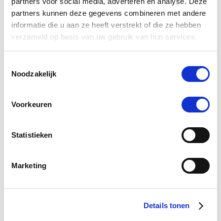
partners voor social media, adverteren en analyse. Deze
partners kunnen deze gegevens combineren met andere
informatie die u aan ze heeft verstrekt of die ze hebben
verzameld op basis van uw gebruik van hun services.
Toestemmingsselectie
Noodzakelijk
4.2
53 Beoordelingen
star
Voorkeuren
Puur Pollen 50 ml
rating
€ 23,32
€ 24,55
Statistieken
Marketing
-5 %
Details tonen