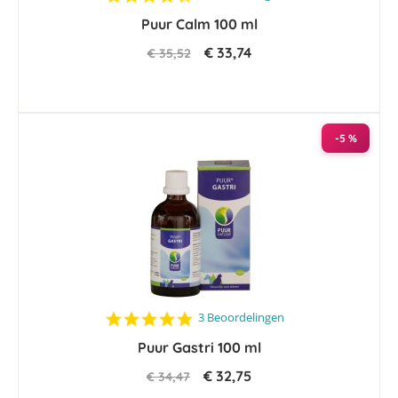
star
Puur Calm 100 ml
rating
€ 33,74
€ 35,52
-5 %
5.0
3 Beoordelingen
star
Puur Gastri 100 ml
rating
€ 32,75
€ 34,47