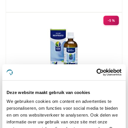
-5 %
4.0
7 Beoordelingen
star
Puur Respirato 100 ml
rating
Deze website maakt gebruik van cookies
€ 33,25
€ 35,00
We gebruiken cookies om content en advertenties te
personaliseren, om functies voor social media te bieden
en om ons websiteverkeer te analyseren. Ook delen we
informatie over uw gebruik van onze site met onze
-5 %