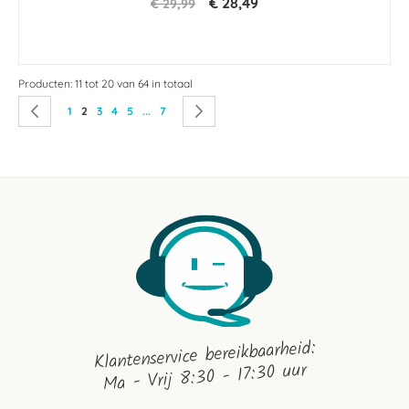
€ 28,49
€ 29,99
Producten: 11 tot 20 van 64 in totaal
Pagina
Pagina
Vorige
Pagina
U lees momenteel pagina
Pagina
Pagina
Pagina
Pagina
Pagina
Volgende
1
2
3
4
5
...
7
Klantenservice bereikbaarheid:
Ma - Vrij 8:30 - 17:30 uur