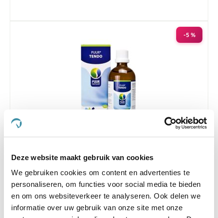
-5 %
4.5
33 Beoordelingen
star
Puur Tendo 100 ml
rating
Deze website maakt gebruik van cookies
€ 32,78
€ 34,50
We gebruiken cookies om content en advertenties te
personaliseren, om functies voor social media te bieden
en om ons websiteverkeer te analyseren. Ook delen we
informatie over uw gebruik van onze site met onze
-5 %