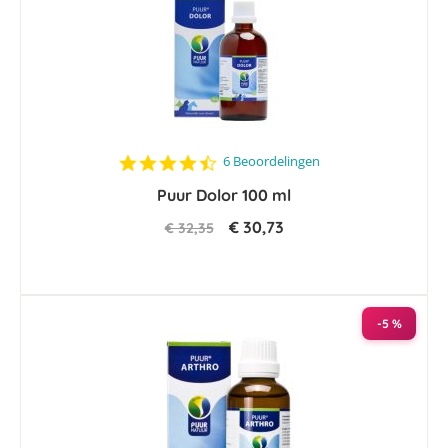
4.3
6 Beoordelingen
star
Puur Dolor 100 ml
rating
€ 30,73
€ 32,35
-5 %