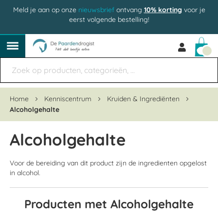
Meld je aan op onze
nieuwsbrief
ontvang
10% korting
voor je
eerst volgende bestelling!
Win
Home
Kenniscentrum
Kruiden & Ingrediënten
Alcoholgehalte
Alcoholgehalte
Voor de bereiding van dit product zijn de ingredienten opgelost
in alcohol.
Producten met Alcoholgehalte