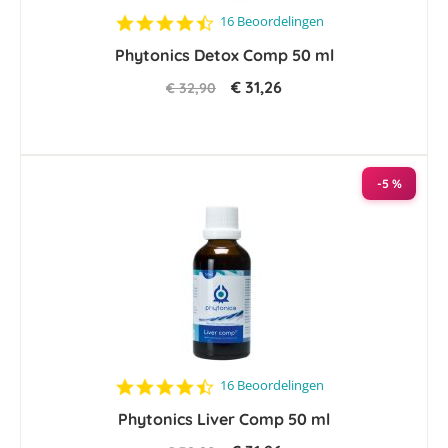
4.6
16 Beoordelingen
star
Phytonics Detox Comp 50 ml
rating
€ 31,26
€ 32,90
-5 %
4.4
16 Beoordelingen
star
Phytonics Liver Comp 50 ml
rating