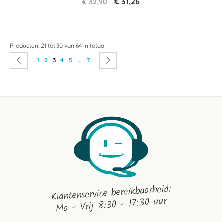
€ 31,26
€ 32,90
Producten: 21 tot 30 van 64 in totaal
Pagina
Pagina
Vorige
Pagina
Pagina
U lees momenteel pagina
Pagina
Pagina
Pagina
Pagina
Volgende
1
2
3
4
5
...
7
Klantenservice bereikbaarheid:
Ma - Vrij 8:30 - 17:30 uur