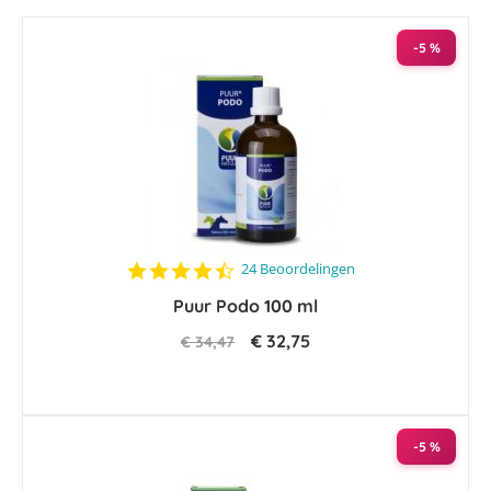
-5 %
4.5
24 Beoordelingen
star
Puur Podo 100 ml
rating
€ 32,75
€ 34,47
-5 %