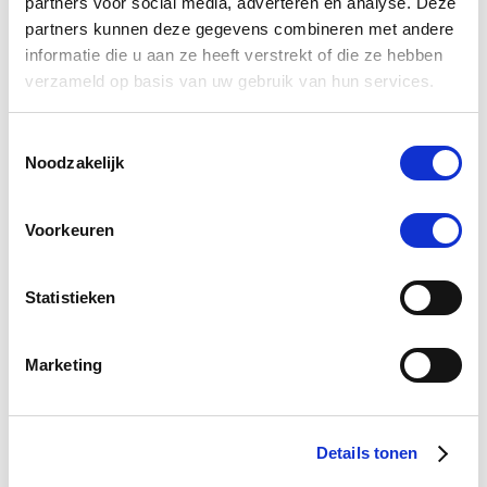
partners voor social media, adverteren en analyse. Deze
partners kunnen deze gegevens combineren met andere
informatie die u aan ze heeft verstrekt of die ze hebben
verzameld op basis van uw gebruik van hun services.
Toestemmingsselectie
Noodzakelijk
5.0
2 Beoordelingen
star
Voorkeuren
Puur Utero 50 ml
rating
€ 23,32
€ 24,55
Statistieken
Marketing
-5 %
Details tonen