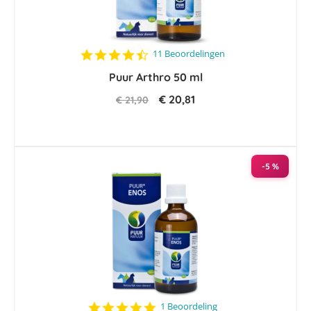
4.5
11 Beoordelingen
star
Puur Arthro 50 ml
rating
€ 20,81
€ 21,90
-5 %
5.0
1 Beoordeling