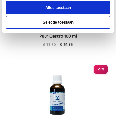
Alles toestaan
Selectie toestaan
4.5
24 Beoordelingen
star
Puur Oestro 100 ml
rating
€ 31,83
€ 33,50
-5 %