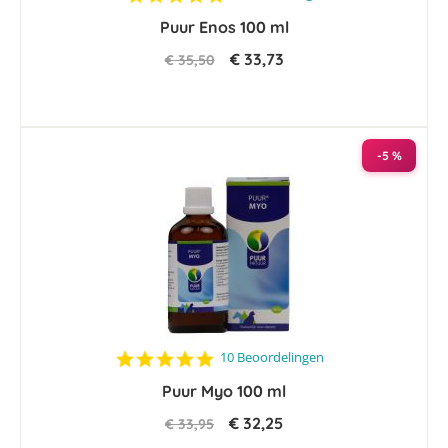
star
Puur Enos 100 ml
rating
€ 33,73
€ 35,50
-5 %
4.8
10 Beoordelingen
star
Puur Myo 100 ml
rating
€ 32,25
€ 33,95