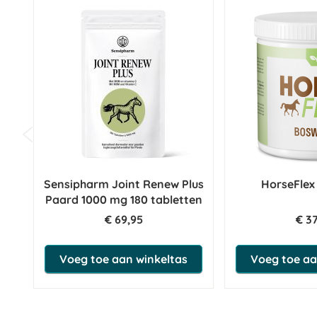
In een acute situatie is de duur van de behandeling relatief kort.
weken. Ga bij verbetering nog enige dagen door met toediening 
is het effect meestal zichtbaar na 1 tot 3 weken.
PUUR
Osteo
kan blijvend worden gegeven. Het is raadzaam om 
in te lassen. Zodoende kan na de stopweek de ‘prikkel’ opnieu
behandeling direct
indien
daartoe aanleiding is.
Bewaren:
Vermijd direct zonlicht en bewaar dit product droog en bij een t
bereik van kinderen houden. De houdbaarheidsdatum staat vermel
Sensipharm Joint Renew Plus
HorseFlex
Paard 1000 mg 180 tabletten
Wat zit er in Puur
Osteo
?
€ 69,95
€ 3
Samenstelling:
Voeg toe aan winkeltas
Voeg toe aa
Water (Aqua), Heermoes/Akkerpaardenstaart (Equisetum arvense)
Curcuma/geelwortel (Curcuma Longa)
Toevoegingen:
E55a Kiezelzuur (Acide silicique/Kieselsäure/Silicique acid) 0,05