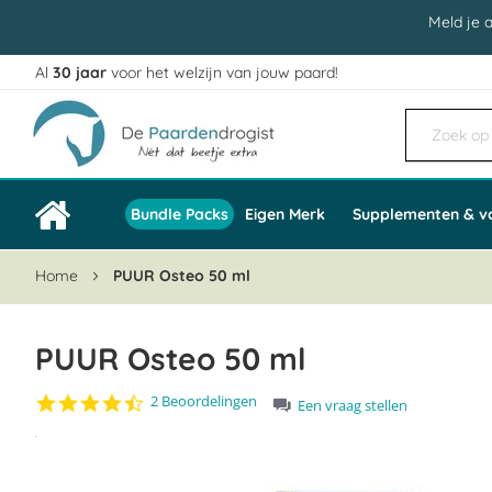
Meld je 
Al
30 jaar
voor het welzijn van jouw paard!
Ga
naar
de
inhoud
Bundle Packs
Eigen Merk
Supplementen & v
Home
PUUR Osteo 50 ml
PUUR Osteo 50 ml
4.5
2 Beoordelingen
Een vraag stellen
star
Ga
rating
naar
het