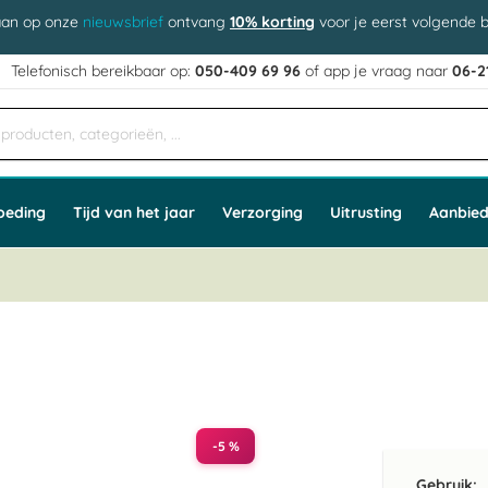
aan op onze
nieuwsbrief
ontvang
10% korting
voor je eerst volgende b
j
Telefonisch bereikbaar op:
050-409 69 96
of app
e vraag naar
06-2
oeding
Tijd van het jaar
Verzorging
Uitrusting
Aanbied
-5 %
Gebruik: