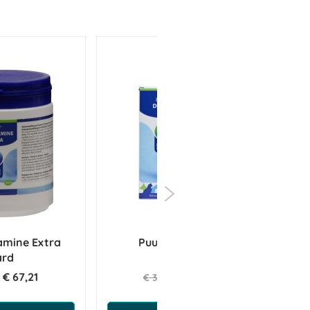
amine Extra
Puur Dolor 100 ml
Se
ard
€ 67,21
€ 30,73
€ 32,35