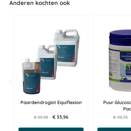
Anderen kochten ook
Analytische bestanddelen:
Ruw eiwit 0,1%
Ruwe celstof 0,1%
Ruw vet 0,1%
Ruwe as 0,1%
Natrium 0,002%
Paardendrogist Equiflexion
Puur Glucos
Pa
€ 33,96
€ 39,95
€ 70,75