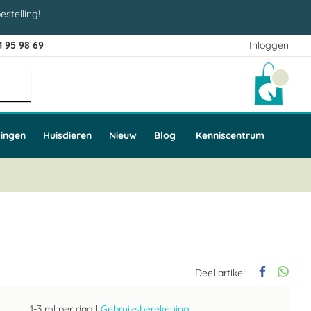
estelling!
1 95 98 69
Inloggen
Winke
ingen
Huisdieren
Nieuw
Blog
Kenniscentrum
Deel artikel:
1-3 ml per dag
|
Gebruiksberekening