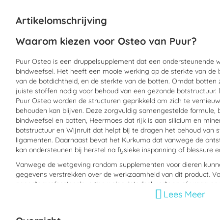
begin
van
Artikelomschrijving
de
afbeeldingen-
Waarom kiezen voor
Osteo
van Puur?
gallerij
Puur
Osteo
is een druppelsupplement dat een ondersteunende 
bindweefsel
.
Het heeft een mooie werking op de sterkte van de 
van de botdichtheid
,
en de sterkte van de botten. Omdat botten z
juiste stoffen nodig voor behoud
van
een
gezonde botstructuur.
Puur
Osteo
word
en de structuren geprikkeld om zich te vernieu
behouden kan blijven.
Deze zorgvuldig
samengestelde formule, 
bindweefsel en botten,
H
eermoes dat rijk is aan silicium en min
botstructuur
en
W
ijnruit dat
helpt bij te dragen
het behoud van s
ligamenten.
Daarnaast
bevat het
K
urkuma
dat vanwege de onts
kan
ondersteunen bij herstel na fysieke inspanning of blessure
en
Vanwege de wetgeving rondom supplementen voor dieren kunnen
gegevens verstrekken over de werkzaamheid van dit product. Vo
naar dierprofessionals, orthomoleculair deskundigen of vraag ee
Lees Meer
Wanneer moet Puur
Osteo
gebruikt worde