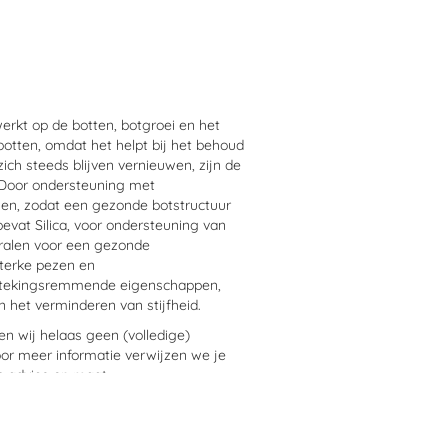
werk
t
op de botten, botgroei en het
bo
tten, omdat het
helpt bij
het behoud
ich steeds blijven vernieuw
en, zijn de
Door ondersteuning met
wen
, zodat een gezonde botstructuur
bevat
Silica
,
voor ondersteuning van
eralen voor een gezonde
terke pezen en
tekingsremmende eigenschappen,
 het verminderen van stijfheid.
 wij helaas geen (volledige)
or meer informatie verwijzen we je
n advies op maat.
n?