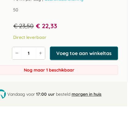
50
€ 23,50
€ 22,33
Direct leverbaar
Voeg toe aan winkeltas
Verlaag
Verhoog
de
de
aantal
aantal
Nog maar 1 beschikbaar
Vandaag voor
17:00 uur
besteld
morgen in huis