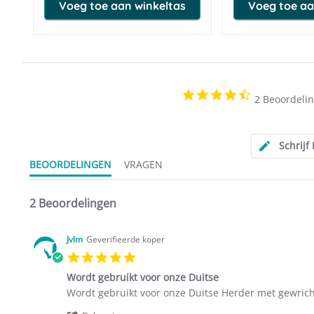
Voeg toe aan winkeltas
Voeg toe aa
4.5
2 Beoordeli
star
rating
Schrijf
BEOORDELINGEN
VRAGEN
2 Beoordelingen
Jvlm
Geverifieerde koper
5.0
star
Wordt gebruikt voor onze Duitse
rating
Review
review
Wordt gebruikt voor onze Duitse Herder met gewric
by
stating