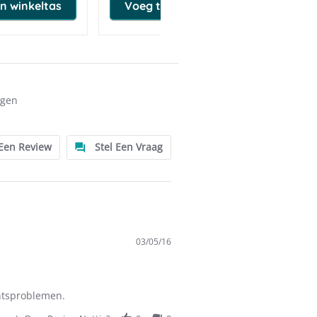
n winkeltas
Voeg toe aan winkeltas
ngen
 Een Review
Stel Een Vraag
03/05/16
htsproblemen.