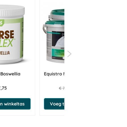
 Dit kan variëren van enkele dagen tot 3
van dit product. Bij langdurig ongemak
na iedere 6 tot 8 weken een stopweek
w worden aangeboden. Hervat de
emperatuur tussen 5-20 °C. Buiten
d op het etiket of op het doosje.
 Boswellia
Equistro Mega Base 3 kg THT
1-10-2026
7,75
€ 58,36
€ 72,95
n winkeltas
Voeg toe aan winkeltas
, Wijnruit (Ruta graveolens),
 mg. Alcohol 18% v/v