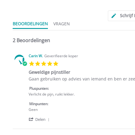
rating
Schrijf
BEOORDELINGEN
VRAGEN
2 Beoordelingen
Carin W.
Geverifieerde koper
5.0
star
Geweldige pijnstiller
rating
Review
review
Gaan gebruiken op advies van iemand en ben er zee
by
stating
Carin
Geweldige
Pluspunten:
W.
pijnstiller
Verlicht de pijn, ruikt lekker.
on
3
Minpunten:
May
Geen
2022
'
Delen
Share
Review
by