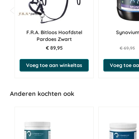
F.R.A. Bitloos Hoofdstel
Synoviu
Pardoes Zwart
€ 89,95
€ 69,95
Voeg toe aan winkeltas
Voeg toe aa
Anderen kochten ook