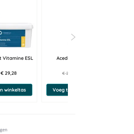
t Vitamine ESL
Acederm Care 150ml
€ 29,28
€ 23,23
€ 24,45
n winkeltas
Voeg toe aan winkeltas
ngen