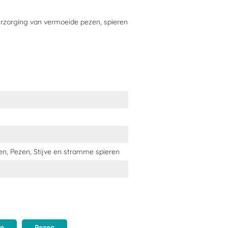
rphandschoenen bij het aanbrengen
erzorging van vermoeide pezen, spieren
ak voor wedstrijden te gebruiken.
ex.
n, Pezen, Stijve en stramme spieren
irect stoppen met het gebruik.
en
Pezen