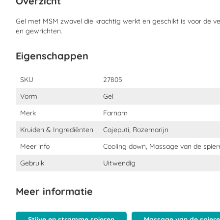
Overzicht
aanbrengen van de Thermaflex; draag in dat geval wegwe
Gel met MSM zwavel die krachtig werkt en geschikt is voor de v
en gewrichten.
Waarschuwing
Dit product bevat menthol en is daarom niet geschikt om vl
Eigenschappen
Wachttijd 72 uur.
Eigenschappen
SKU
27805
Niet gebruiken onder bandages.
Vorm
Gel
Drink, eet en rook niet tijdens het aanbrengen van Thermafl
Vermijd contact met uw ogen en slijmvliezen.
Merk
Farnam
Buiten bereik van kinderen houden.
Kruiden & Ingrediënten
Cajeputi, Rozemarijn
Uitsluitend voor uitwendig gebruik.
Meer info
Cooling down, Massage van de spiere
Niet aanbrengen op een geirriteerde huid; bij huidirritatie d
Gebruik
Uitwendig
Meer informatie
Stijve en stramme spieren
Massage van de spier