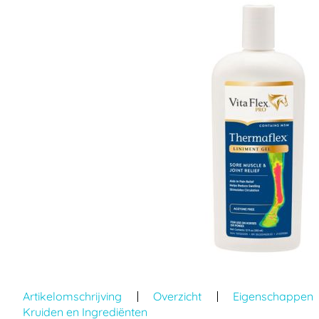
einde
van
de
afbeeldingen-
gallerij
Ga
naar
Artikelomschrijving
Overzicht
Eigenschappen
het
Kruiden en Ingrediënten