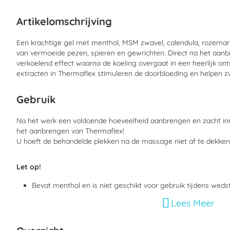
begin
van
Artikelomschrijving
de
afbeeldingen-
gallerij
Een krachtige gel met menthol, MSM zwavel, calendula, rozemarij
van vermoeide pezen, spieren en gewrichten. Direct na het aan
verkoelend effect waarna de koeling overgaat in een heerlijk o
extracten in Thermaflex stimuleren de doorbloeding en helpen 
Gebruik
Na het werk een voldoende hoeveelheid aanbrengen en zacht 
het aanbrengen van Thermaflex!
U hoeft de behandelde plekken na de massage niet af te dekk
Let op!
Bevat menthol en is niet geschikt voor gebruik tijdens wedst
Niet geschikt voor paarden met een gevoelige huid
Lees Meer
Bij individuen met een gevoelige huid kunnen tintelingen of 