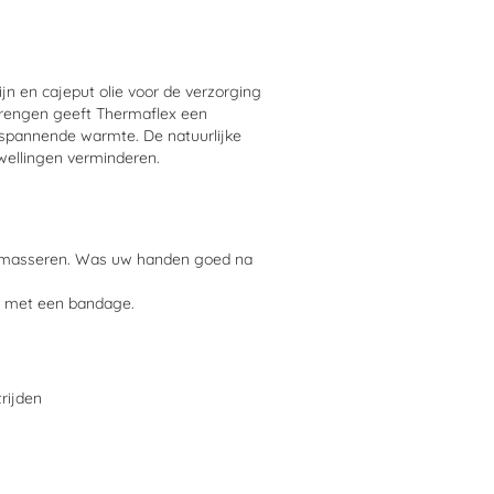
n en cajeput olie voor de verzorging
brengen geeft Thermaflex een
ntspannende warmte. De natuurlijke
zwellingen verminderen.
inmasseren. Was uw handen goed na
en met een bandage.
rijden
roodreid van de huid optreden bij het