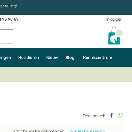
estelling!
1 95 98 69
Inloggen
Winke
ingen
Huisdieren
Nieuw
Blog
Kenniscentrum
Deel artikel:
Naar behoefte aanbrengen
|
Gebruiksberekening