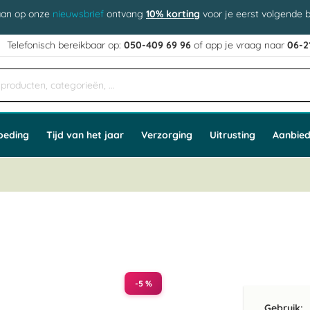
aan op onze
nieuwsbrief
ontvang
10% korting
voor je eerst volgende b
j
Telefonisch bereikbaar op:
050-409 69 96
of app
e vraag naar
06-2
oeding
Tijd van het jaar
Verzorging
Uitrusting
Aanbied
-5 %
Gebruik: