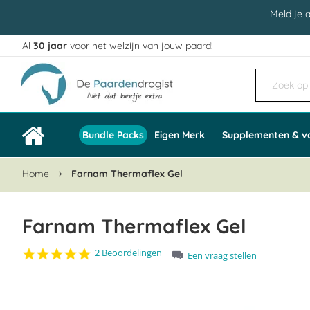
Meld je 
Al
30 jaar
voor het welzijn van jouw paard!
Ga
naar
de
inhoud
Bundle Packs
Eigen Merk
Supplementen & v
Home
Farnam Thermaflex Gel
Farnam Thermaflex Gel
5.0
2 Beoordelingen
Een vraag stellen
star
Ga
rating
naar
het