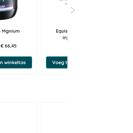
m Mgnium
Equistro Ipaligo Foal
E
injectoren 14 g
€ 66,45
€ 41,50
n winkeltas
Voeg toe aan winkeltas