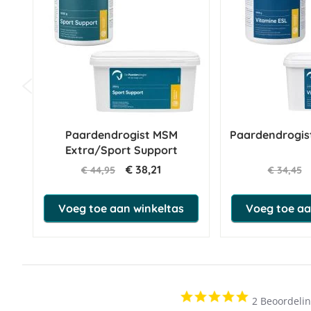
Paardendrogist MSM
Paardendrogis
Extra/Sport Support
€ 38,21
€ 44,95
€ 34,45
Voeg toe aan winkeltas
Voeg toe aa
5.0
2 Beoordeli
star