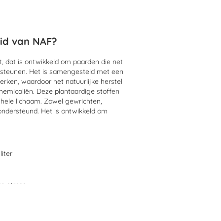
id van NAF?
, dat is ontwikkeld om paarden die net
rsteunen. Het is samengesteld met een
rken, waardoor het natuurlijke herstel
hemicaliën. Deze plantaardige stoffen
hele lichaam. Zowel gewrichten,
ondersteund. Het is ontwikkeld om
liter
e stress
panning