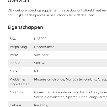
Overzicht
Kan veilig tijdens wedstrijden gegeven worden
Dit vloeibare voedingssupplement is speciaal ontwikkeld met ee
natuurlijke herstelproces in het lichaam te onde
rsteunen.
Wanneer moet NAF Metazone 5 Star gebru
Eigenschappen
NAF Metazone 5 Star Liquid kan worden gebruikt ter ondersteun
kunnen gebruiken, of ondersteuning nodig hebben bij het herstel
Eigenschappen
SKU
NAF002
het hele lichaam. Dit kan bijvoorbeeld nodig zijn bij zware licha
de dierenarts dit aangeeft. Metazone 5 Star is zeer veelzijdig e
Verpakking
Doseerflacon
gewrichten, hoeven, pezen, ligamenten, spieren en huid.
Vorm
Vloeibaar
Inhoud
500 ml
Hoe moet ik NAF Metazone 5 Star Liquid t
Merk
NAF
Paarden
Kruiden &
Magnesiumchloride, Mariadistel, Omicha, Oreg
Ingrediënten
Hoge dosering
Meer info
Gewrichten, Gezonde extra's, Gezondheid, Hoev
Soepele gewrichten, Spieren, Uithoudingsverm
Onderhoudsdosering
Gebruik
Inwendig