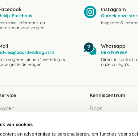
Facebook
Instagram
Bekijk Facebook
Ontdek onze stor
Inspiratie, informatie en
Inspiratie & inform
bereikbaar voor vragen
Mail
Whatsapp
advies@paardendrogist.nl
06-21959869
Wij reageren binnen 1 werkdag op
Direct in contact 
jouw gestelde vragen
onze collega's
service
Kenniscentrum
kosten
Blogs
ervice
Ingredientenwijzer
ik van cookies
jzen
Merken
ontent en advertenties te personaliseren, om functies voor soci