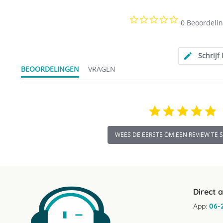
0.0
Natrium
0 Beoordeli
star
rating
Schrijf
BEOORDELINGEN
VRAGEN
WEES DE EERSTE OM EEN REVIEW TE 
Direct 
App:
06-