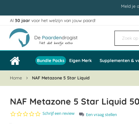
Meld je 
Al
30 jaar
voor het welzijn van jouw paard!
Ga
naar
de
inhoud
Bundle Packs
Eigen Merk
Supplementen & v
Home
NAF Metazone 5 Star Liquid
NAF Metazone 5 Star Liquid 5
0.0
Schrijf een review
Een vraag stellen
star
Ga
rating
naar
het