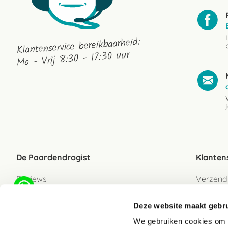
Klantenservice bereikbaarheid:
Ma - Vrij 8:30 - 17:30 uur
De Paardendrogist
Klanten
Reviews
Verzend
Over ons
Bezorgs
Deze website maakt gebru
Vacatures
Betaalwi
We gebruiken cookies om c
Contact
Retour