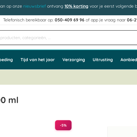
aan op onze
nieuwsbrief
ontvang
10% korting
voor je eerst volgende b
j
Telefonisch bereikbaar op:
050-409 69 96
of app
e vraag naar
06-2
oeding
Tijd van het jaar
Verzorging
Uitrusting
Aanbied
00 ml
-5%