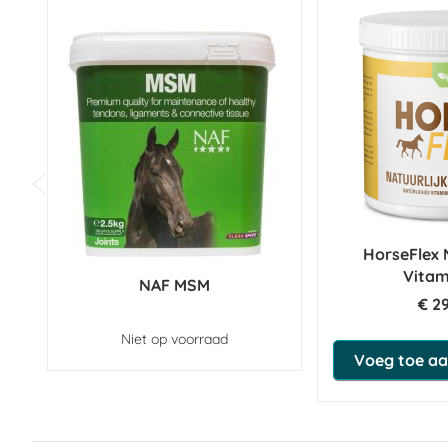
Sensoriële smaken
Mariadistel tinctuur
Pioenroos tinctuur
Roos (rozenbottel) tinctuur
Analytische bestanddelen
HorseFlex 
Ruw eiwit
Vitam
NAF MSM
€ 2
Ruwe vetten
Niet op voorraad
Ruwe as
Voeg toe aa
Ruwe celstof
Vocht