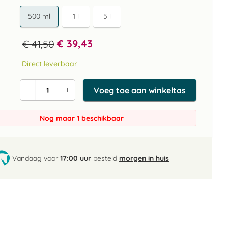
500 ml
1 l
5 l
€ 39,43
€ 41,50
Direct leverbaar
Voeg toe aan winkeltas
Verlaag
Verhoog
de
de
aantal
aantal
Nog maar 1 beschikbaar
Vandaag voor
17:00 uur
besteld
morgen in huis