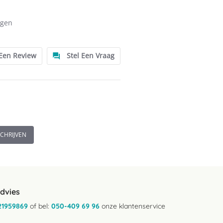
ngen
0,02%
 Een Review
Stel Een Vraag
SCHRIJVEN
advies
21959869
of bel:
050-409 69 96
onze klantenservice