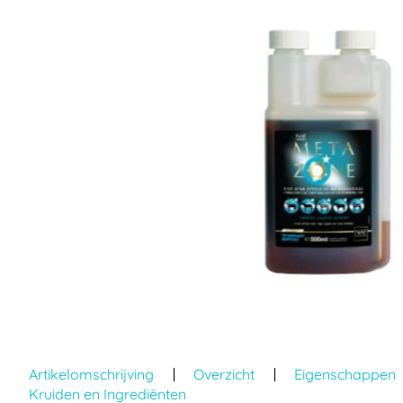
einde
van
de
afbeeldingen-
gallerij
Ga
naar
Artikelomschrijving
Overzicht
Eigenschappen
het
Kruiden en Ingrediënten