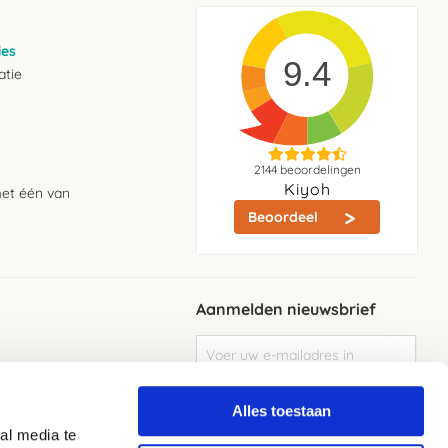
ies
9.4
atie
2144
beoordelingen
Kiyoh
met één van
Beoordeel
Aanmelden nieuwsbrief
Abonneer
u
op
Meld je aan
onze
Alles toestaan
nieuwsbrief
al media te
Elke week de beste acties en het laaste