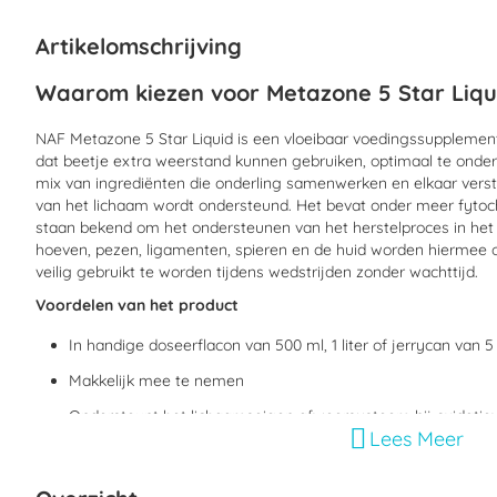
begin
van
Artikelomschrijving
de
afbeeldingen-
Waarom kiezen voor Metazone 5 Star Liqu
gallerij
NAF Metazone 5 Star Liquid is een vloeibaar voedingssupplement
dat beetje extra weerstand kunnen gebruiken, optimaal te onde
mix van ingrediënten die onderling samenwerken en elkaar verste
van het lichaam wordt ondersteund. Het bevat onder meer fytoc
staan bekend om het ondersteunen van het herstelproces in het 
hoeven, pezen, ligamenten, spieren en de huid worden hiermee 
veilig gebruikt te worden tijdens wedstrijden zonder wachttijd.
Voordelen van het product
In handige doseerflacon van 500 ml, 1 liter of jerrycan van 5 
Makkelijk mee te nemen
Ondersteunt het lichaamseigen afweersysteem bij oxidatiev
Lees Meer
Helpt je paard fit te houden tijdens perioden van zware ins
Helpt wanneer een snelle boost nodig is