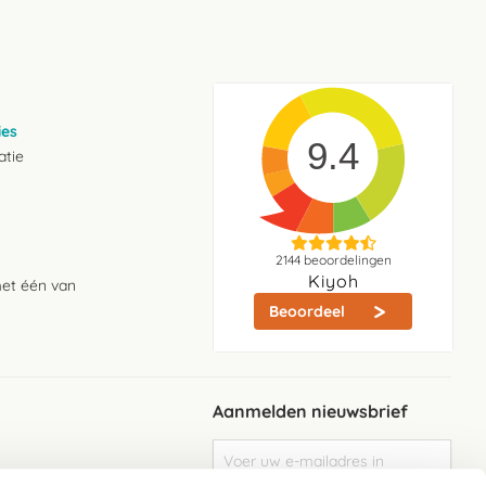
ies
9.4
atie
2144
beoordelingen
Kiyoh
met één van
Beoordeel
Aanmelden nieuwsbrief
Abonneer
u