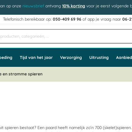
aan op onze
nieuwsbrief
ontvang
10% korting
voor je eerst volgende b
j
Telefonisch bereikbaar op:
050-409 69 96
of app
e vraag naar
06-2
oeding
Tijd van het jaar
Verzorging
Uitrusting
Aanbied
ve en stramme spieren
uit spieren bestaat? Een paard heeft namelijk zo’n 700 (skelet)spiere