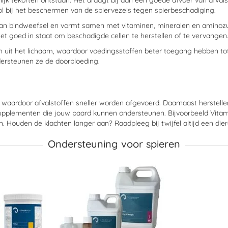
ijk tekorten ontstaan. Het draagt bij aan een goede afvoer van afvals
ol bij het beschermen van de spiervezels tegen spierbeschadiging.
t van bindweefsel en vormt samen met vitaminen, mineralen en aminoz
et goed in staat om beschadigde cellen te herstellen of te vervangen
fen uit het lichaam, waardoor voedingsstoffen beter toegang hebben t
ndersteunen ze de doorbloeding.
, waardoor afvalstoffen sneller worden afgevoerd. Daarnaast herstell
 supplementen die jouw paard kunnen ondersteunen. Bijvoorbeeld Vit
ouden de klachten langer aan? Raadpleeg bij twijfel altijd een dier
Ondersteuning voor spieren