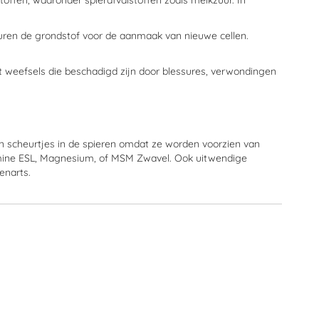
toffen, waaronder spierafvalstoffen zoals melkzuur. In
uren de grondstof voor de aanmaak van nieuwe cellen.
.
ot weefsels die beschadigd zijn door blessures, verwondingen
en scheurtjes in de spieren omdat ze worden voorzien van
amine ESL, Magnesium, of MSM Zwavel. Ook uitwendige
enarts.