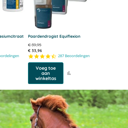
esiumcitraat
Paardendrogist Equiflexion
€ 39,95
€ 33,96
4.5
oordelingen
287 Beoordelingen
star
rating
Voeg toe
Voeg
Voeg
aan
toe
winkeltas
toe
aan
aan
vergelijking
vergelijking