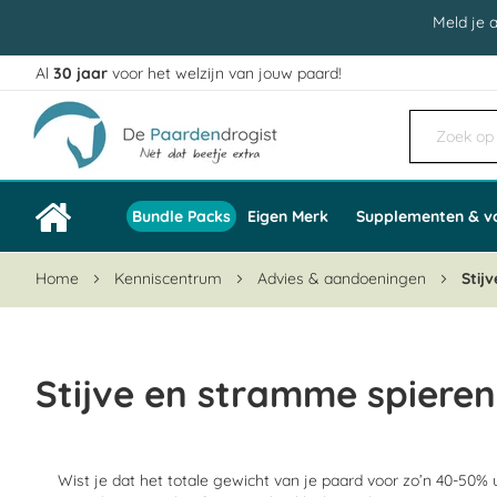
Meld je 
Al
30 jaar
voor het welzijn van jouw paard!
Ga
naar
de
inhoud
Bundle Packs
Eigen Merk
Supplementen & v
Home
Kenniscentrum
Advies & aandoeningen
Stij
Stijve en stramme spieren
Wist je dat het totale gewicht van je paard voor zo’n 40-50% 