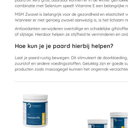
paard uit vers gras, daardoor kunnen er in de winter gemakkel
combinatie met Selenium speelt Vitamine E een belangrijke r
MSM Zwavel is belangrijk voor de gezondheid en elasticitei
Wanneer er niet genoeg zwavel aanwezig is, is het lichaam ni
Antioxidanten verwijderen overtollige en schadelijke gifstof
of slijtage. Hierdoor helpen ze stijfheid te verminderen en o
Hoe kun je je paard hierbij helpen?
Laat je paard rustig bewegen. Dit stimuleert de doorbloeding
zuurstof en andere voedingsstoffen. Gelukkig zijn er goede
producten zoals massagegel kunnen het ongemak verzachten. H