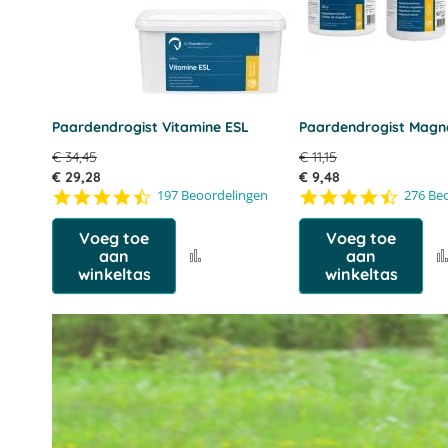
Paardendrogist Vitamine ESL
Paardendrogist Magn
€ 34,45
€ 11,15
€ 29,28
€ 9,48
4.4
4.6
197 Beoordelingen
276 Be
star
star
rating
rating
Voeg toe
Voeg toe
Voeg
aan
aan
winkeltas
toe
winkeltas
aan
vergelijking