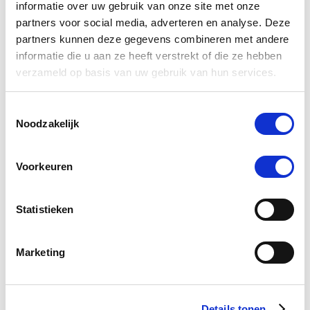
informatie over uw gebruik van onze site met onze
partners voor social media, adverteren en analyse. Deze
partners kunnen deze gegevens combineren met andere
Voor velen van ons is het een normale zaak om op je paard te
informatie die u aan ze heeft verstrekt of die ze hebben
klimmen om een lekker stukje te gaan rijden. Daar denk je dan
verzameld op basis van uw gebruik van hun services.
eigenlijk helemaal niet zo bij na.
Toestemmingsselectie
Noodzakelijk
Lees meer
Voorkeuren
Een magnesiumtekort
Statistieken
aanvullen
20 mrt 2017
Marketing
Details tonen