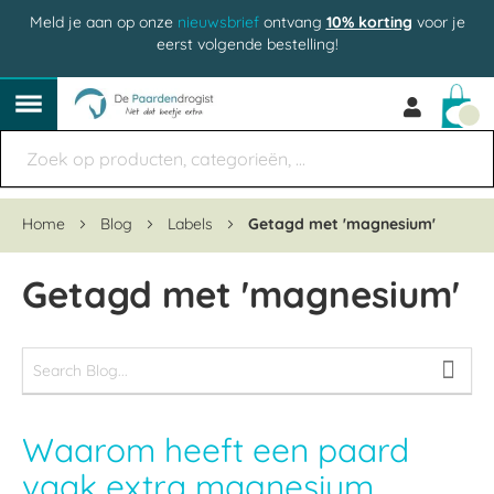
Meld je aan op onze
nieuwsbrief
ontvang
10% korting
voor je
eerst volgende bestelling!
Win
Home
Blog
Labels
Getagd met 'magnesium'
Getagd met 'magnesium'
Waarom heeft een paard
vaak extra magnesium