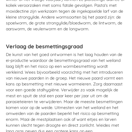
koliek veroorzaken met soms fatale gevolgen. Pasta's met
moxidectine zijn werkzaam tegen de ingekapselde larf van de
kleine strongylide. Andere wormsoorten bij het paard zijn: de
spoelworm, de grote strongylide/bloedworm, de lintworm, de
aarsworm, de veulenworm en de longworm.
Verlaag de besmettingsgraad
De kunst van het goed ontwormen is het laag houden van de
ei-productie waardoor de besmettingsgraad van het weiland
laag blijft en het risico op een wormbesmetting wordt
verkleind. Wees bijvoorbeeld voorzichtig met het introduceren
van nieuwe paarden in de groep. Het nieuwe paard vormt een
kans op besmetting met nieuwe wormeieren. Zorg daarnaast
voor een goede stalhygiëne. Verwijder zo vaak mogelijk de
mest en spuit de stal een paar keer per jaar uit om de
parasieteieren te verwijderen. Maar de meeste besmettingen
komen voor op de weide. Uitmesten van het weiland en het
omweiden van de paarden beperkt het risico op besmetting
enorm. Maai de mestplaatsen ook af want eitjes en larven
kunnen slecht tegen droogte en direct zonlicht. Weides met
lang gras geven dus een grotere kans op een