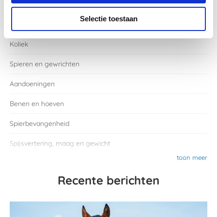
Categorieën
Selectie toestaan
Koliek
Spieren en gewrichten
Aandoeningen
Benen en hoeven
Spierbevangenheid
Spijsvertering, maag en gewicht
toon meer
Recente berichten