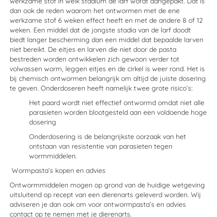
werkzame stof in welk stadium de larf wordt aangepakt. Dat is
dan ook de reden waarom het ontwormen met de ene
werkzame stof 6 weken effect heeft en met de andere 8 of 12
weken. Een middel dat de jongste stadia van de larf doodt
biedt langer bescherming dan een middel dat bepaalde larven
niet bereikt. De eitjes en larven die niet door de pasta
bestreden worden ontwikkelen zich gewoon verder tot
volwassen worm, leggen eitjes en de cirkel is weer rond. Het is
bij chemisch ontwormen belangrijk om altijd de juiste dosering
te geven. Onderdoseren heeft namelijk twee grote risico’s:
Het paard wordt niet effectief ontwormd omdat niet alle
parasieten worden blootgesteld aan een voldoende hoge
dosering
Onderdosering is de belangrijkste oorzaak van het
ontstaan van resistentie van parasieten tegen
wormmiddelen.
Wormpasta’s kopen en advies
Ontwormmiddelen mogen op grond van de huidige wetgeving
uitsluitend op recept van een dierenarts geleverd worden. Wij
adviseren je dan ook om voor ontwormpasta’s en advies
contact op te nemen met je dierenarts.