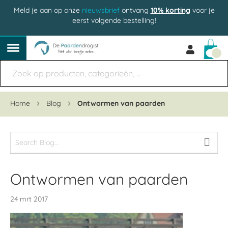
Meld je aan op onze
nieuwsbrief
ontvang
10% korting
voor je
eerst volgende bestelling!
Win
Home
Blog
Ontwormen van paarden
Ontwormen van paarden
24 mrt 2017