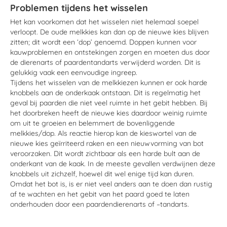
Problemen tijdens het wisselen
Het kan voorkomen dat het wisselen niet helemaal soepel
verloopt. De oude melkkies kan dan op de nieuwe kies blijven
zitten; dit wordt een ‘dop’ genoemd. Doppen kunnen voor
kauwproblemen en ontstekingen zorgen en moeten dus door
de dierenarts of paardentandarts verwijderd worden. Dit is
gelukkig vaak een eenvoudige ingreep.
Tijdens het wisselen van de melkkiezen kunnen er ook harde
knobbels aan de onderkaak ontstaan. Dit is regelmatig het
geval bij paarden die niet veel ruimte in het gebit hebben. Bij
het doorbreken heeft de nieuwe kies daardoor weinig ruimte
om uit te groeien en belemmert de bovenliggende
melkkies/dop. Als reactie hierop kan de kieswortel van de
nieuwe kies geïrriteerd raken en een nieuwvorming van bot
veroorzaken. Dit wordt zichtbaar als een harde bult aan de
onderkant van de kaak. In de meeste gevallen verdwijnen deze
knobbels uit zichzelf, hoewel dit wel enige tijd kan duren.
Omdat het bot is, is er niet veel anders aan te doen dan rustig
af te wachten en het gebit van het paard goed te laten
onderhouden door een paardendierenarts of –tandarts.