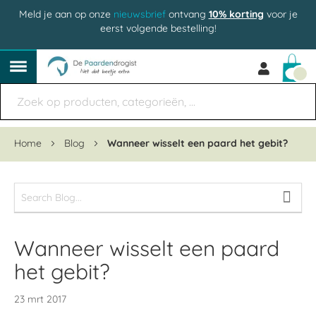
Meld je aan op onze
nieuwsbrief
ontvang
10% korting
voor je
eerst volgende bestelling!
Win
Home
Blog
Wanneer wisselt een paard het gebit?
Wanneer wisselt een paard
het gebit?
23 mrt 2017