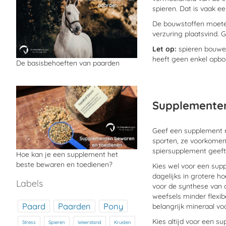
spieren. Dat is vaak 
De bouwstoffen moeten 
verzuring plaatsvind.
Let op:
spieren bouwen
heeft geen enkel opbo
De basisbehoeften van paarden
Supplemente
Geef een supplement m
sporten, ze voorkomen 
spiersupplement geeft,
Hoe kan je een supplement het
beste bewaren en toedienen?
Kies wel voor een su
dagelijks in grotere h
Labels
voor de synthese van c
weefsels minder flexib
Paard
Paarden
Pony
belangrijk mineraal vo
Kies altijd voor een su
Stress
Spieren
Weerstand
Kruiden