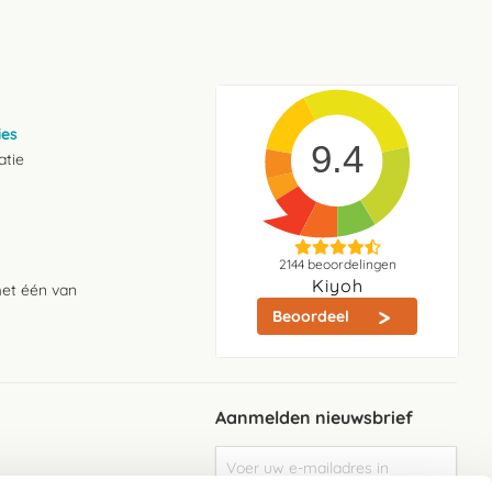
ies
9.4
atie
2144
beoordelingen
Kiyoh
met één van
Beoordeel
Aanmelden nieuwsbrief
Abonneer
u