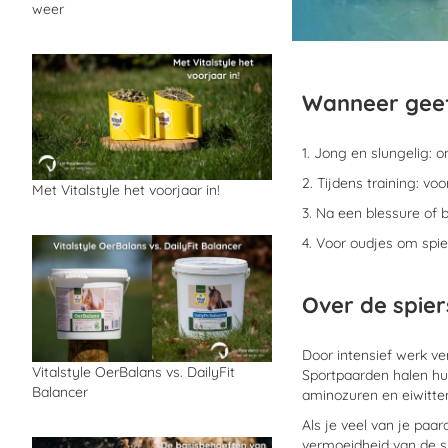
weer
Wanneer geef
1. Jong en slungelig:
2. Tijdens training: vo
Met Vitalstyle het voorjaar in!
3. Na een blessure of 
4. Voor oudjes om spi
Over de spier
Door intensief werk ve
Vitalstyle OerBalans vs. DailyFit
Sportpaarden halen hun
Balancer
aminozuren en eiwitte
Als je veel van je pa
vermoeidheid van de sp