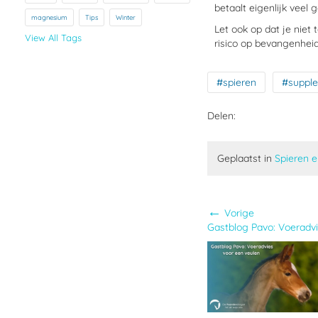
betaalt eigenlijk veel 
magnesium
Tips
Winter
Let ook op dat je niet
View All Tags
risico op bevangenheid
#spieren
#suppl
Delen:
Geplaatst in
Spieren 
←
Vorige
Gastblog Pavo: Voeradvi