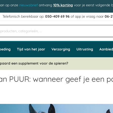
aan op onze
nieuwsbrief
ontvang
10% korting
voor je eerst volgende b
j
Telefonisch bereikbaar op:
050-409 69 96
of app
e vraag naar
06-2
oeding
Tijd van het jaar
Verzorging
Uitrusting
Aanbied
 paard een supplement voor de spieren?
an PUUR: wanneer geef je een p