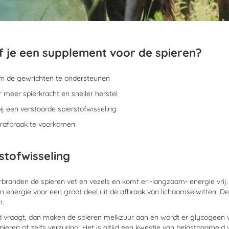
 je een supplement voor de spieren?
 om de gewrichten te ondersteunen
or meer spierkracht en sneller herstel
bij een verstoorde spierstofwisseling
erafbraak te voorkomen
stofwisseling
rbranden de spieren vet en vezels en komt er -langzaam- energie vrij.
 energie voor een groot deel uit de afbraak van lichaamseiwitten. De
n.
ard vraagt, dan maken de spieren melkzuur aan en wordt er glycogeen
ieren of zelfs verzuring. Het is altijd een kwestie van belastbaarheid