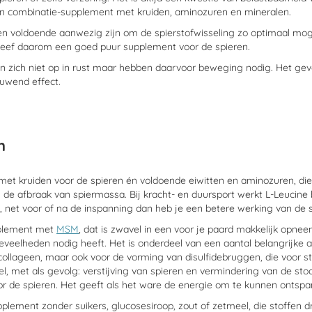
een combinatie-supplement met kruiden, aminozuren en mineralen.
voldoende aanwezig zijn om de spierstofwisseling zo optimaal mogelij
 Geef daarom een goed puur supplement voor de spieren.
 zich niet op in rust maar hebben daarvoor beweging nodig. Het gev
uwend effect.
n
et kruiden voor de spieren én voldoende eiwitten en aminozuren, die
de afbraak van spiermassa. Bij kracht- en duursport werkt L-Leucine 
 net voor of na de inspanning dan heb je een betere werking van de s
pplement met
MSM
, dat is zwavel in een voor je paard makkelijk opn
oeveelheden nodig heeft. Het is onderdeel van een aantal belangrijke 
ollageen, maar ook voor de vorming van disulfidebruggen, die voor st
el, met als gevolg: verstijving van spieren en vermindering van de 
or de spieren. Het geeft als het ware de energie om te kunnen ontsp
pplement zonder suikers, glucosesiroop, zout of zetmeel, die stoffen d