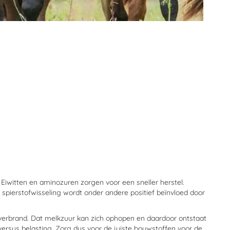
 Eiwitten en aminozuren zorgen voor een sneller herstel.
 spierstofwisseling wordt onder andere positief beïnvloed door
 verbrand. Dat melkzuur kan zich ophopen en daardoor ontstaat
 versus belasting. Zorg dus voor de juiste bouwstoffen voor de