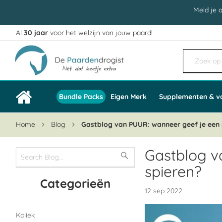
Meld je 
Al
30 jaar
voor het welzijn van jouw paard!
Ga
naar
de
inhoud
Bundle Packs
Eigen Merk
Supplementen & v
Home
Blog
Gastblog van PUUR: wanneer geef je een
Gastblog v
spieren?
Categorieën
12 sep 2022
Koliek