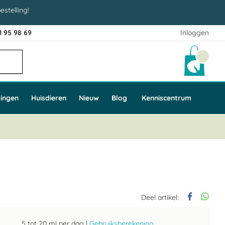
estelling!
1 95 98 69
Inloggen
Winke
ingen
Huisdieren
Nieuw
Blog
Kenniscentrum
Deel artikel:
5 tot 20 ml per dag
|
Gebruiksberekening