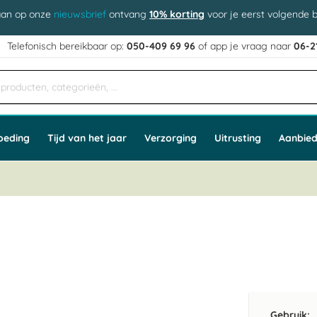
aan op onze
nieuwsbrief
ontvang
10% korting
voor je eerst volgende b
j
Telefonisch bereikbaar op:
050-409 69 96
of app
e vraag naar
06-2
oeding
Tijd van het jaar
Verzorging
Uitrusting
Aanbied
Gebruik: