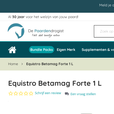
Meld je 
Al
30 jaar
voor het welzijn van jouw paard!
Ga
naar
de
inhoud
Bundle Packs
Eigen Merk
Supplementen & v
Home
Equistro Betamag Forte 1 L
Equistro Betamag Forte 1 L
0.0
Schrijf een review
Een vraag stellen
star
Ga
rating
naar
het