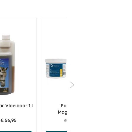
r Vloeibaar 1 l
Paardendrogist
Magnesiumcitraat
€ 56,95
€ 9,48
€ 11,15