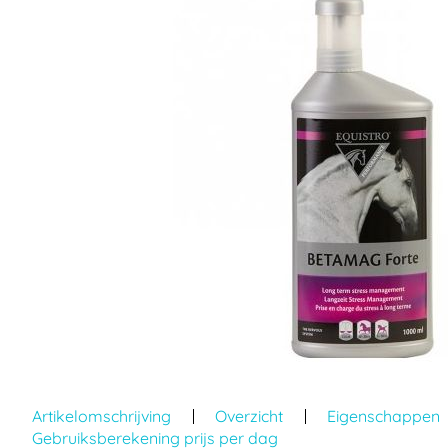
einde
van
de
afbeeldingen-
gallerij
Ga
naar
Artikelomschrijving
Overzicht
Eigenschappen
het
Gebruiksberekening prijs per dag