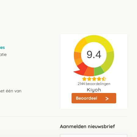
ies
9.4
atie
2144
beoordelingen
Kiyoh
met één van
Beoordeel
Aanmelden nieuwsbrief