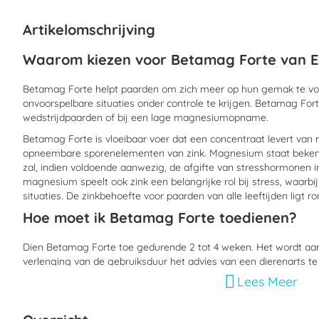
begin
van
Artikelomschrijving
de
afbeeldingen-
Waarom kiezen voor Betamag Forte van E
gallerij
Betamag Forte helpt paarden om zich meer op hun gemak te voe
onvoorspelbare situaties onder controle te krijgen. Betamag For
wedstrijdpaarden of bij een lage magnesiumopname.
Betamag Forte is vloeibaar voer dat een concentraat levert va
opneembare sporenelementen van zink. Magnesium staat bekend 
zal, indien voldoende aanwezig, de afgifte van stresshormonen i
magnesium speelt ook zink een belangrijke rol bij stress, waarbij 
situaties. De zinkbehoefte voor paarden van alle leeftijden ligt 
Hoe moet ik Betamag Forte toedienen?
Dien Betamag Forte toe gedurende 2 tot 4 weken. Het wordt aa
verlenging van de gebruiksduur het advies van een dierenarts te
Lees Meer
Paarden
(bij verhoogde lichamelijke inspanning): 1 tot 2 keer pe
mengen.
Pony's
: 1 tot 2 keer per dag 5 ml door het voer of drinkwater me