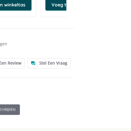
n winkeltas
Voeg toe aan winkeltas
ngen
 Een Review
Stel Een Vraag
SCHRIJVEN