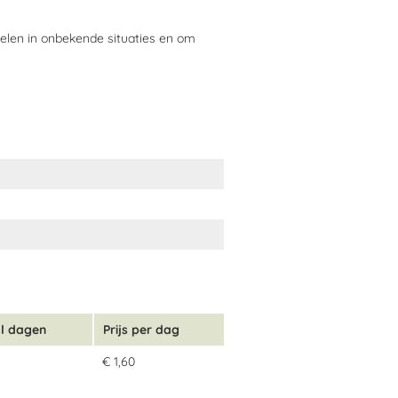
len in onbekende situaties en om
3,8%, Magnesium 1,3%, Ruw vet 0,8%,
l dagen
Prijs per dag
€ 1,60