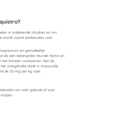
quistro?
len in onbekende situaties en om
te wordt vooral aanbevolen voor
n magnesium en gemakkelijk
als een belangrijke neurale factor en
n het lichaam voorkomen. Net als
het zinkgehalte daalt in stressvolle
rond de 50 mg per kg voer.
nbevolen om vóór gebruik of voor
 vragen.
r dag 10 ml door het voer of drinkwater
ngen.