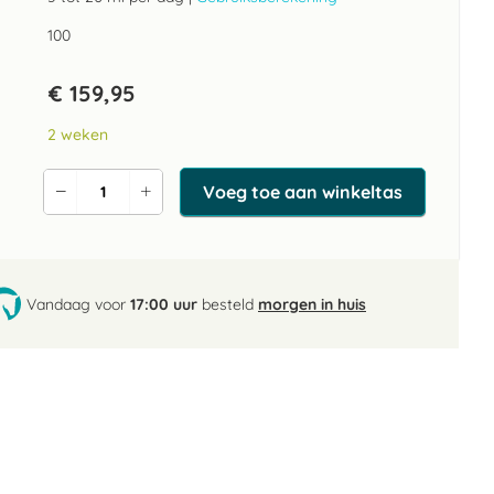
100
€ 159,95
2 weken
Voeg toe aan winkeltas
Verlaag
Verhoog
de
de
aantal
aantal
Vandaag voor
17:00 uur
besteld
morgen in huis