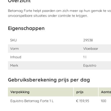
Overzicht
Wat zit er in Betamag Forte?
Betamag Forte helpt paarden om zich meer op hun gemak te voe
Samenstelling:
Magnesium aspartaat, sucrose.
onvoorspelbare situaties onder controle te krijgen.
Analytische bestanddelen:
Water 71%, Ruw eiwit 10%, Ruwe as 
Eigenschappen
Ruwe celstof 0,3%, Natrium 0,2%.
Additieven per kilo:
Eigenschappen
Samengesteld uit sporenelementen:
SKU
29538
- Zink (als zinkchelaat van glycinehydraat): 10.900 mg
Vorm
Vloeibaar
Aromatische stoffen:
Inhoud
1 l
- Glycine: 10.480 mg
Merk
Equistro
Gebruiksberekening prijs per dag
Verpakking
prijs
Aanta
Equistro Betamag Forte 1 L
€ 159,95
100