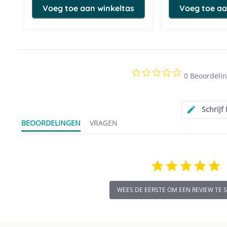
Voeg toe aan winkeltas
Voeg toe aa
0.0
0 Beoordeli
star
rating
Schrijf
BEOORDELINGEN
VRAGEN
WEES DE EERSTE OM EEN REVIEW TE 