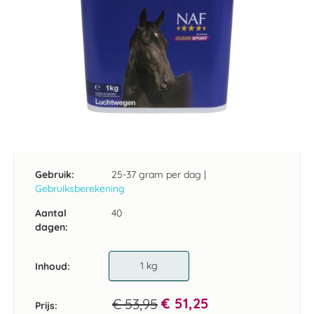
Ga
naar
het
Gebruik:
25-37 gram per dag
|
begin
Gebruiksberekening
van
de
Aantal
40
afbeeldingen-
dagen:
gallerij
1 kg
Inhoud
€ 51,25
€ 53,95
Prijs: