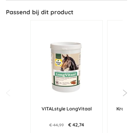
Passend bij dit product
VITALstyle LongVitaal
Krachti
€ 42,74
€ 44,99