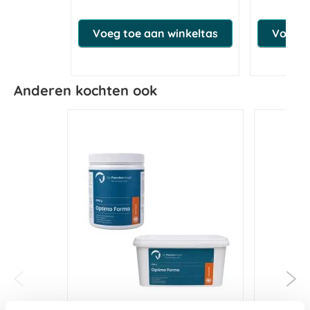
Voeg toe aan winkeltas
Voeg t
Anderen kochten ook