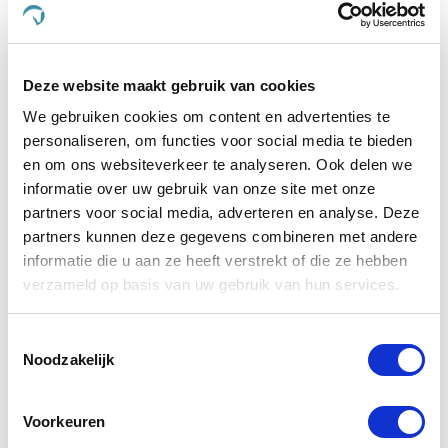
Paardendrogist Optima
NAF Easy 
Forma
€ 33,96
€ 39,95
€ 
Deze website maakt gebruik van cookies
We gebruiken cookies om content en advertenties te
Voeg toe aan winkeltas
Voeg t
personaliseren, om functies voor social media te bieden
en om ons websiteverkeer te analyseren. Ook delen we
informatie over uw gebruik van onze site met onze
partners voor social media, adverteren en analyse. Deze
partners kunnen deze gegevens combineren met andere
4.2
star
informatie die u aan ze heeft verstrekt of die ze hebben
21 Beoordelingen
rating
verzameld op basis van uw gebruik van hun services.
Schrijf Een Review
Stel Een Vraag
Toestemmingsselectie
Noodzakelijk
BEOORDELINGEN
VRAGEN
Voorkeuren