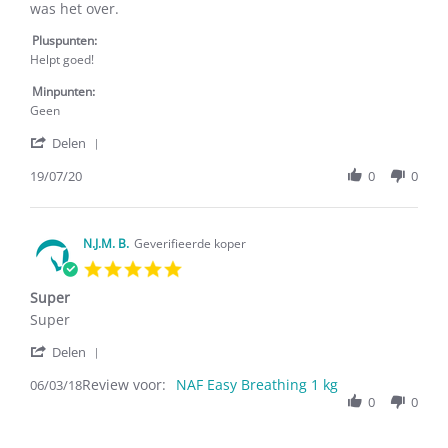
by
stating
was het over.
G.
Helpt
H.
goed
Pluspunten:
on
Helpt goed!
19
Jul
Minpunten:
2020
Geen
'
Delen
Share
Review
19/07/20
0
0
by
G.
H.
on
N.J.M. B.
Geverifieerde koper
19
5.0
Jul
star
2020
Super
rating
Review
review
Super
by
stating
'
N.J.M.
Super
Delen
Share
B.
Review voor:
Review
NAF Easy Breathing 1 kg
06/03/18
on
by
0
0
6
N.J.M.
Mar
B.
2018