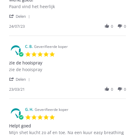
rating
Review
review
Paard vind het heerlijk
by
stating
'
C.
Werkt
Delen
Share
B.
goed!
Review
24/07/23
0
0
on
by
24
C.
Jul
B.
2023
on
C. B.
Geverifieerde koper
24
5.0
Jul
star
2023
zie de hooispray
rating
Review
review
zie de hooispray
by
stating
'
C.
zie
Delen
Share
B.
de
Review
23/03/21
0
0
on
hooispray
by
23
C.
Mar
B.
2021
on
G. H.
Geverifieerde koper
23
5.0
Mar
star
2021
Helpt goed
rating
Review
review
Mijn shet kucht zo af en toe. Na een kuur easy breathing