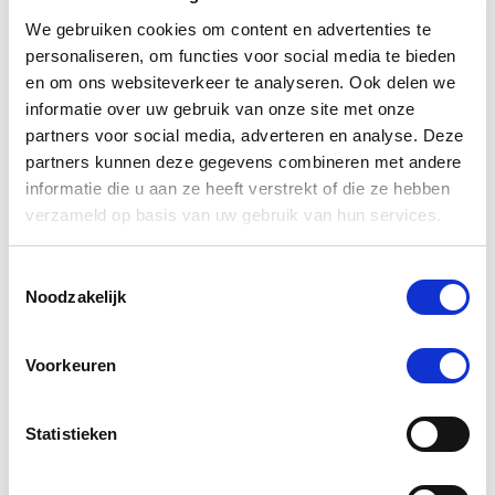
€ 147,11
€ 154,85
€ 
We gebruiken cookies om content en advertenties te
personaliseren, om functies voor social media te bieden
en om ons websiteverkeer te analyseren. Ook delen we
Voeg toe aan winkeltas
Voeg t
informatie over uw gebruik van onze site met onze
partners voor social media, adverteren en analyse. Deze
partners kunnen deze gegevens combineren met andere
informatie die u aan ze heeft verstrekt of die ze hebben
verzameld op basis van uw gebruik van hun services.
3.5
star
2 Beoordelingen
rating
Toestemmingsselectie
Noodzakelijk
Schrijf Een Review
Stel Een Vraag
Voorkeuren
BEOORDELINGEN
VRAGEN
2 Beoordelingen
Statistieken
J. P.
Geverifieerde koper