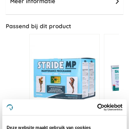
Meer informatie
Passend bij dit product
TRM Stride MP 60 x 20 g
Prim
Fe
Deze website maakt gebruik van cookies