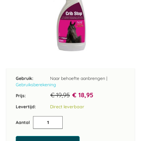
Ga
naar
het
Gebruik:
Naar behoefte aanbrengen
|
begin
Gebruiksberekening
van
de
€ 19,95
€ 18,95
Prijs:
afbeeldingen-
gallerij
Levertijd:
Direct leverbaar
Aantal