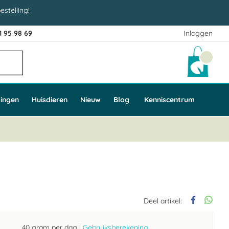
estelling!
1 95 98 69
Inloggen
Winke
ingen
Huisdieren
Nieuw
Blog
Kenniscentrum
Deel artikel:
40 gram per dag
|
Gebruiksberekening