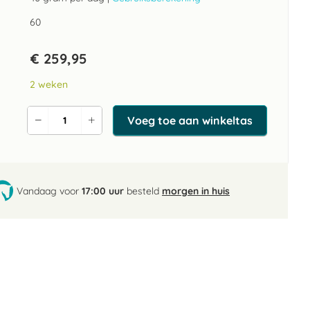
60
€ 259,95
2 weken
Voeg toe aan winkeltas
Verlaag
Verhoog
de
de
aantal
aantal
Vandaag voor
17:00 uur
besteld
morgen in huis