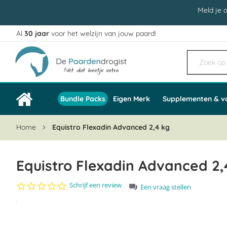
Meld je 
Al
30 jaar
voor het welzijn van jouw paard!
Ga
naar
de
inhoud
Bundle Packs
Eigen Merk
Supplementen & v
Home
Equistro Flexadin Advanced 2,4 kg
Equistro Flexadin Advanced 2,
0.0
Schrijf een review
Een vraag stellen
star
Ga
rating
naar
het