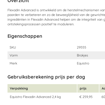
Overzicht
-
Het extract van de specifieke Boswelic-zuren is goed onderzo
ontstekingsremmende effecten heeft bij het onderdrukken van de
Flexadin Advanced is ontwikkeld om de herstelmechanismen van
weefselhormonen die verantwoordelijk zijn voor het veroorzaken
paarden te verbeteren en zo de beweeglijkheid van de gewrich
gewrichten.
ingrediënten in Flexadin Advanced helpen om de integriteit van 
Wat zijn de kenmerken van Omega-3 vetzuren?
ontstekingsprocessen positief te moduleren.
-
Omega-3 vetzuren zijn van groot belang voor de stofwisseling. 
verschillende weefselhormonen en als componenten van de ce
Eigenschappen
onderzoeken aangetoond dat ze het immuunsysteem kunnen ver
verminderen.
Eigenschappen
SKU
29555
Wat zijn de kenmerken van Mangaan?
-
Dit belangrijke sporenelement staat erom bekend het hyaluronz
Vorm
Brokjes
het gewricht te beschermen tegen de negatieve effecten van oxi
Merk
Equistro
Hoe moet ik Flexadin Advanced toedienen
Gebruiksberekening prijs per dag
Dagelijkse inname bij volwassen paarden:
40 gram.
Verpakking
prijs
A
Wat zit er in Flexadin Advanced?
Equistro Flexadin Advanced 2,4 kg
€ 259,95
6