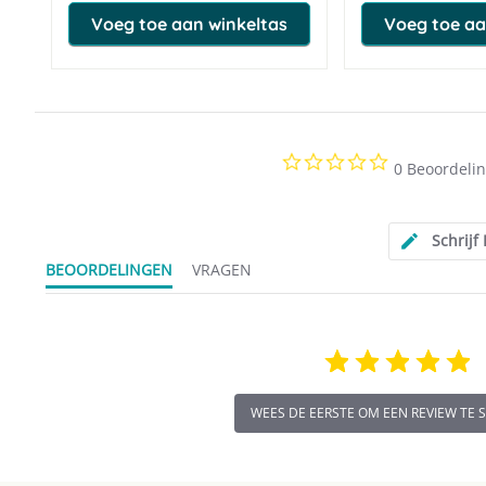
Voeg toe aan winkeltas
Voeg toe aa
0.0
0 Beoordeli
star
rating
Schrijf
BEOORDELINGEN
VRAGEN
WEES DE EERSTE OM EEN REVIEW TE 