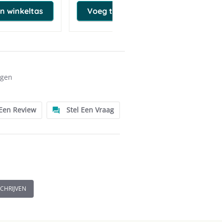
n winkeltas
Voeg toe aan winkeltas
ngen
 Een Review
Stel Een Vraag
SCHRIJVEN