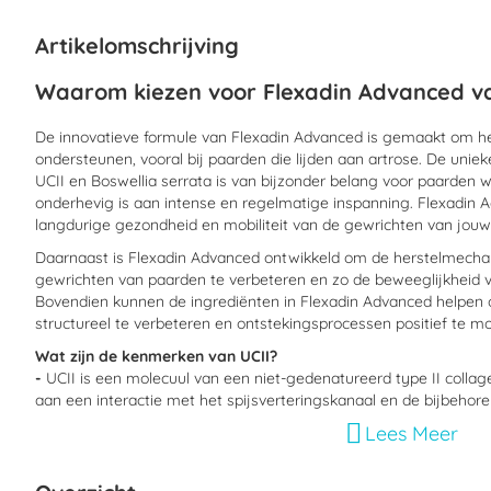
begin
van
Artikelomschrijving
de
afbeeldingen-
Waarom kiezen voor Flexadin Advanced va
gallerij
De innovatieve formule van Flexadin Advanced is gemaakt om h
ondersteunen, vooral bij paarden die lijden aan artrose. De unie
UCII en Boswellia serrata is van bijzonder belang voor paarde
onderhevig is aan intense en regelmatige inspanning. Flexadin 
langdurige gezondheid en mobiliteit van de gewrichten van jou
Daarnaast is Flexadin Advanced ontwikkeld om de herstelmech
gewrichten van paarden te verbeteren en zo de beweeglijkheid 
Bovendien kunnen de ingrediënten in Flexadin Advanced helpen o
structureel te verbeteren en ontstekingsprocessen positief te m
Wat zijn de kenmerken van UCII?
-
UCII is een molecuul van een niet-gedenatureerd type II collag
aan een interactie met het spijsverteringskanaal en de bijbehore
daardoor tot immuunmodulerende effecten in het gewricht door
Lees Meer
het immuunsysteem neerwaarts te reguleren.
Wat zijn de kenmerken van Boswellia serrata?