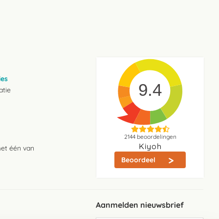
ies
9.4
atie
2144
beoordelingen
Kiyoh
met één van
Beoordeel
Aanmelden nieuwsbrief