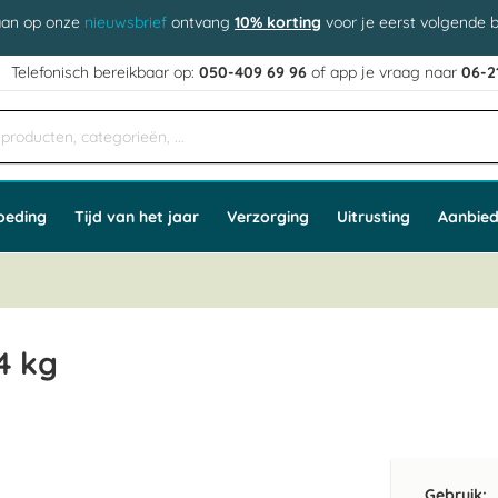
aan op onze
nieuwsbrief
ontvang
10% korting
voor je eerst volgende b
j
Telefonisch bereikbaar op:
050-409 69 96
of app
e vraag naar
06-2
oeding
Tijd van het jaar
Verzorging
Uitrusting
Aanbied
4 kg
Gebruik: