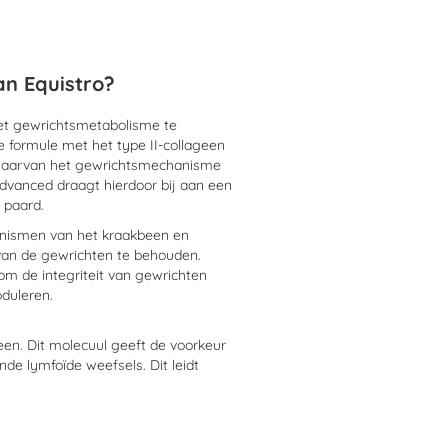
n Equistro?
et gewrichtsmetabolisme te
ke formule met het type II-collageen
n waarvan het gewrichtsmechanisme
Advanced draagt hierdoor bij aan een
w paard.
anismen van het kraakbeen en
van de gewrichten te behouden.
m de integriteit van gewrichten
oduleren.
een. Dit molecuul geeft de voorkeur
nde lymfoïde weefsels. Dit leidt
 de aanval van gewrichtskraakbeen via