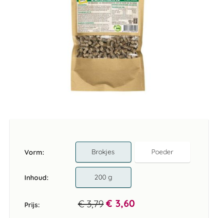
Ga
naar
het
begin
van
Brokjes
Poeder
Vorm
de
afbeeldingen-
gallerij
200 g
Inhoud
€ 3,60
€ 3,79
Prijs: