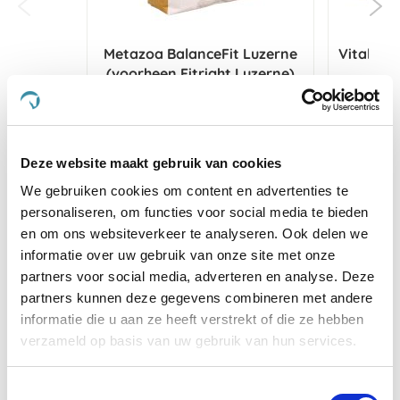
Metazoa BalanceFit Luzerne
Vitalbix 
(voorheen Fitright Luzerne)
€ 29,95
Deze website maakt gebruik van cookies
Voeg toe aan winkeltas
Voeg 
We gebruiken cookies om content en advertenties te
personaliseren, om functies voor social media te bieden
en om ons websiteverkeer te analyseren. Ook delen we
Anderen kochten ook
informatie over uw gebruik van onze site met onze
partners voor social media, adverteren en analyse. Deze
partners kunnen deze gegevens combineren met andere
informatie die u aan ze heeft verstrekt of die ze hebben
verzameld op basis van uw gebruik van hun services.
Toestemmingsselectie