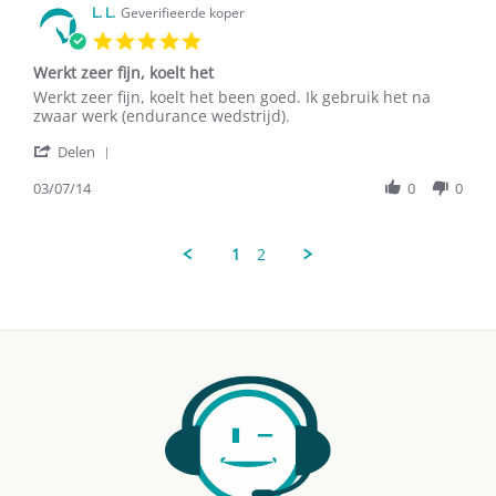
on
L. L.
Geverifieerde koper
Aanbrengen
2
5.0
May
star
2018
Werkt zeer fijn, koelt het
rating
Review
review
Werkt zeer fijn, koelt het been goed. Ik gebruik het na
by
stating
zwaar werk (endurance wedstrijd).
L.
Werkt
'
L.
zeer
Delen
Share
on
fijn,
Review
03/07/14
0
0
3
koelt
by
Jul
het
L.
2014
L.
1
2
on
3
Jul
2014