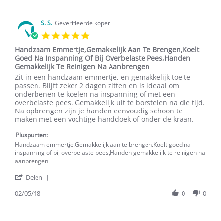
Angelique
Jul
D.
2020
on
S. S.
Geverifieerde koper
8
5.0
Jul
star
2020
Handzaam Emmertje,Gemakkelijk Aan Te Brengen,Koelt
rating
Goed Na Inspanning Of Bij Overbelaste Pees,Handen
Gemakkelijk Te Reinigen Na Aanbrengen
Review
review
Zit in een handzaam emmertje, en gemakkelijk toe te
by
stating
passen. Blijft zeker 2 dagen zitten en is ideaal om
S.
Handzaam
onderbenen te koelen na inspanning of met een
S.
Emmertje,Gemakkelijk
overbelaste pees. Gemakkelijk uit te borstelen na die tijd.
on
Aan
Na opbrengen zijn je handen eenvoudig schoon te
2
Te
maken met een vochtige handdoek of onder de kraan.
May
Brengen,Koelt
2018
Goed
Pluspunten:
Na
Handzaam emmertje,Gemakkelijk aan te brengen,Koelt goed na
Inspanning
inspanning of bij overbelaste pees,Handen gemakkelijk te reinigen na
Of
aanbrengen
Bij
'
Overbelaste
Delen
Share
Pees,Handen
Review
02/05/18
0
0
Gemakkelijk
by
Te
S.
Reinigen
S.
Na