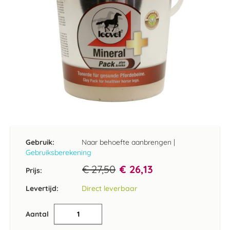
Ga
naar
het
Gebruik:
Naar behoefte aanbrengen
|
begin
Gebruiksberekening
van
de
€ 27,50
€ 26,13
Prijs:
afbeeldingen-
gallerij
Levertijd:
Direct leverbaar
Aantal