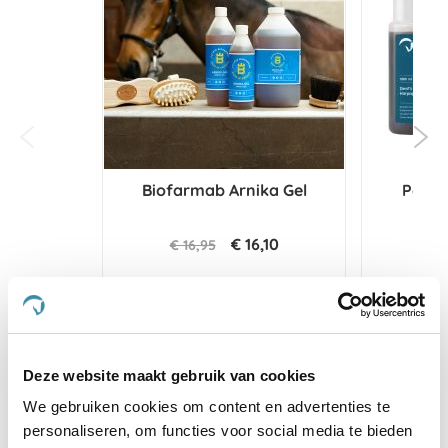
Biofarmab Arnika Gel
Paard
S
€ 16,10
€ 16,95
€ 
Voeg toe aan winkeltas
Voeg t
Deze website maakt gebruik van cookies
We gebruiken cookies om content en advertenties te
4.7
personaliseren, om functies voor social media te bieden
star
7 Beoordelingen