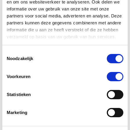
en om ons websiteverkeer te analyseren. Ook delen we
rating
informatie over uw gebruik van onze site met onze
Schrijf Een Review
Stel Een Vraag
partners voor social media, adverteren en analyse. Deze
partners kunnen deze gegevens combineren met andere
informatie die u aan ze heeft verstrekt of die ze hebben
BEOORDELINGEN
VRAGEN
verzameld op basis van uw gebruik van hun services.
Toestemmingsselectie
Noodzakelijk
7 Beoordelingen
Voorkeuren
Nandy G.
Geverifieerde koper
5.0
star
Mineral Pack Leovet
rating
Statistieken
Review
review
super klei
by
stating
Nandy
Mineral
Pluspunten:
Marketing
G.
Pack
werkt erg goed
on
Leovet
'
25
Delen
Share
Oct