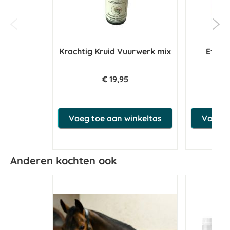
Krachtig Kruid Vuurwerk mix
Effol 
€ 19,95
€ 2
Voeg toe aan winkeltas
Voeg t
Anderen kochten ook