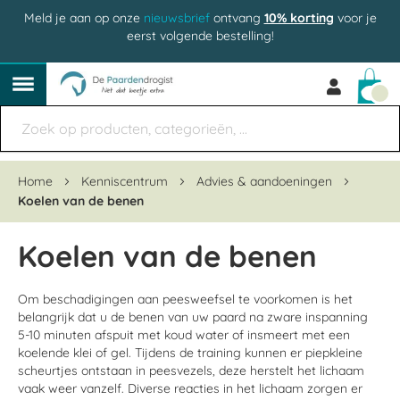
Meld je aan op onze
nieuwsbrief
ontvang
10% korting
voor je
eerst volgende bestelling!
Win
Home
Kenniscentrum
Advies & aandoeningen
Koelen van de benen
Koelen van de benen
Om beschadigingen aan peesweefsel te voorkomen is het
belangrijk dat u de benen van uw paard na zware inspanning
5-10 minuten afspuit met koud water of insmeert met een
koelende klei of gel. Tijdens de training kunnen er piepkleine
scheurtjes ontstaan in peesvezels, deze herstelt het lichaam
vaak weer vanzelf. Diverse reacties in het lichaam zorgen er