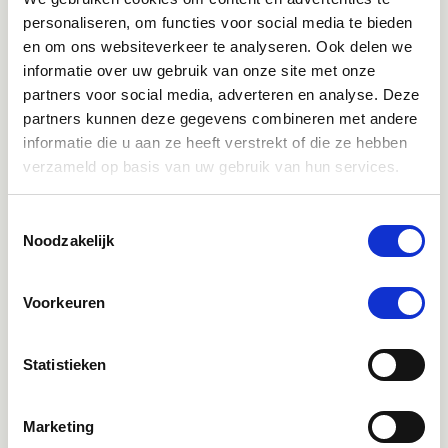
personaliseren, om functies voor social media te bieden
en om ons websiteverkeer te analyseren. Ook delen we
informatie over uw gebruik van onze site met onze
partners voor social media, adverteren en analyse. Deze
Klantenservice bereikbaarheid:
partners kunnen deze gegevens combineren met andere
Ma - Vrij 8:30 - 17:30 uur
informatie die u aan ze heeft verstrekt of die ze hebben
verzameld op basis van uw gebruik van hun services.
Direct advies
Toestemmingsselectie
App:
06-21959869
of bel:
050-409 69 96
onze klantenservice
Noodzakelijk
Facebook
Voorkeuren
Bekijk Facebook
Inspiratie, informatie en bereikbaar voor vragen
Statistieken
Instagram
Ontdek onze stories
Marketing
Inspiratie & informatie