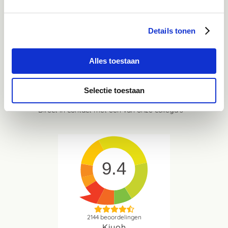
Mail
Details tonen
advies@paardendrogist.nl
Wij reageren binnen 1 werkdag op jouw gestelde
vragen
Alles toestaan
Whatsapp
Selectie toestaan
06-21959869
Direct in contact met één van onze collega's
9.4
2144
beoordelingen
Kiyoh