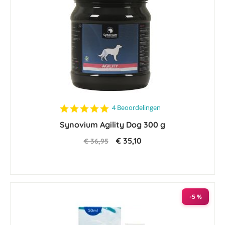
5.0
4 Beoordelingen
star
Synovium Agility Dog 300 g
rating
€ 35,10
€ 36,95
-5 %