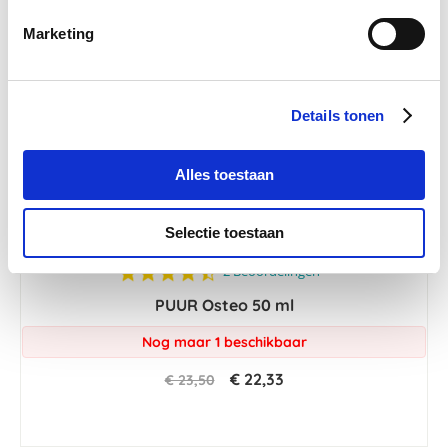
-5 %
Marketing
Details tonen
Alles toestaan
Selectie toestaan
4.5
2 Beoordelingen
star
PUUR Osteo 50 ml
rating
Nog maar 1 beschikbaar
€ 22,33
€ 23,50