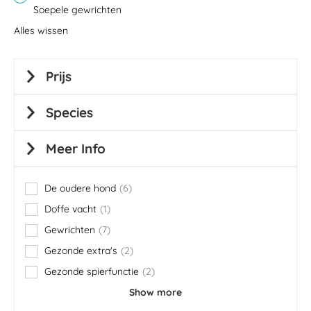
Soepele gewrichten
Alles wissen
Prijs
Species
Meer Info
De oudere hond
6
items
Doffe vacht
1
item
Gewrichten
7
items
Gezonde extra's
2
items
Gezonde spierfunctie
2
items
Show more