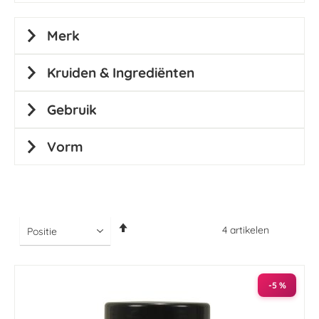
Merk
Kruiden & Ingrediënten
Gebruik
Vorm
Van
4
artikelen
hoog
naar
laag
sorteren
-5 %