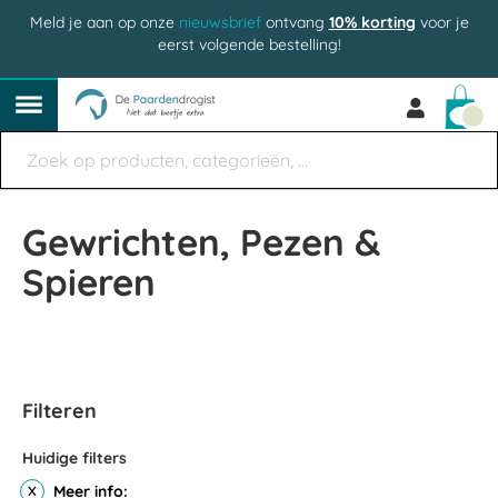
Meld je aan op onze
nieuwsbrief
ontvang
10% korting
voor je
eerst volgende bestelling!
Win
Gewrichten, Pezen &
Spieren
Filteren
Huidige filters
Meer info