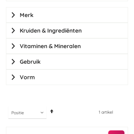
Merk
Kruiden & Ingrediënten
Vitaminen & Mineralen
Gebruik
Vorm
Van
1
artikel
hoog
naar
laag
sorteren