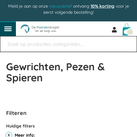
Meld je aan op onze
nieuwsbrief
ontvang
10% korting
voor je
eerst volgende bestelling!
Win
Gewrichten, Pezen &
Spieren
Filteren
Huidige filters
Meer info