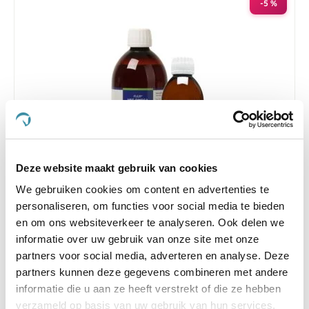
-5 %
Deze website maakt gebruik van cookies
We gebruiken cookies om content en advertenties te
personaliseren, om functies voor social media te bieden
PUUR Veg Omega 250 ml
en om ons websiteverkeer te analyseren. Ook delen we
Nog maar 2 beschikbaar
informatie over uw gebruik van onze site met onze
partners voor social media, adverteren en analyse. Deze
€ 23,32
€ 24,55
partners kunnen deze gegevens combineren met andere
informatie die u aan ze heeft verstrekt of die ze hebben
verzameld op basis van uw gebruik van hun services.