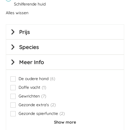
Schilferende huid
Alles wissen
Prijs
Species
Meer Info
De oudere hond
6
items
Doffe vacht
1
item
Gewrichten
7
items
Gezonde extra's
2
items
Gezonde spierfunctie
2
items
Show more