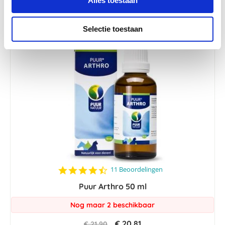
Alles toestaan
Selectie toestaan
-5 %
4.5
11 Beoordelingen
star
Puur Arthro 50 ml
rating
Nog maar 2 beschikbaar
€ 20,81
€ 21,90