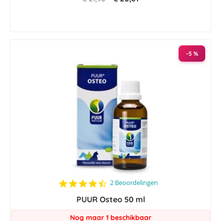
-5 %
4.5
2 Beoordelingen
star
PUUR Osteo 50 ml
rating
Nog maar 1 beschikbaar