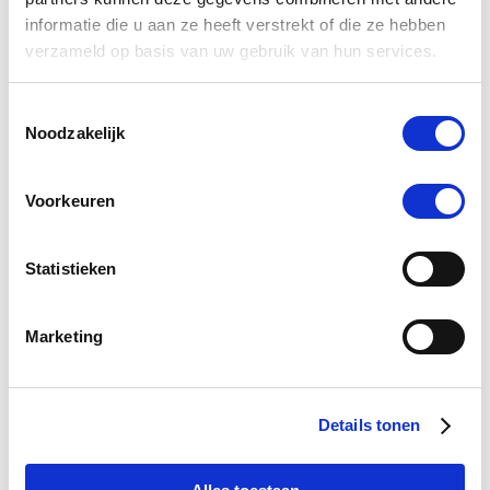
informatie die u aan ze heeft verstrekt of die ze hebben
-5 %
verzameld op basis van uw gebruik van hun services.
Toestemmingsselectie
Noodzakelijk
Voorkeuren
Statistieken
5.0
1 Beoordeling
Marketing
star
Puur Enos 100 ml
rating
Nog maar 1 beschikbaar
Details tonen
€ 33,73
€ 35,50