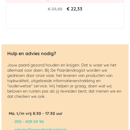
€ 22,33
€ 23,50
Hulp en advies nodig?
Jouw paard gezond houden en krijgen. Dat is waar we het
allemaal voor doen. Bij De Paardendrogist worden we
gedreven door onze visie: het leveren van producten van
topkwaliteit, uitgebreide informatieverstrekking en
"ouderwetse" service. Wij helpen je graag, doen wat wij
beloven en rusten pas als jij tevreden bent; dat menen we en
dat checken we ook.
Ma. t/m vrij 8:30 - 17:30 uur
050 - 409 69 96
advies@paardendrogist.nl