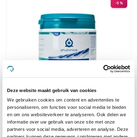
-5 %
Deze website maakt gebruik van cookies
Phytonics Joint Comp 250 g Hond/Kat
We gebruiken cookies om content en advertenties te
Nog maar 2 beschikbaar
personaliseren, om functies voor social media te bieden
en om ons websiteverkeer te analyseren. Ook delen we
€ 49,63
€ 52,24
informatie over uw gebruik van onze site met onze
partners voor social media, adverteren en analyse. Deze
partners kunnen deze gegevens combineren met andere