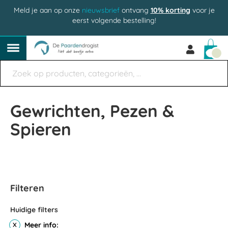
Meld je aan op onze
nieuwsbrief
ontvang
10% korting
voor je
eerst volgende bestelling!
Win
Gewrichten, Pezen &
Spieren
Filteren
Huidige filters
Meer info