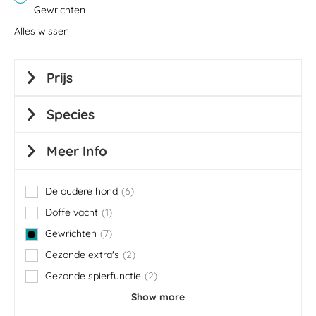
Gewrichten
Alles wissen
Prijs
Species
Meer Info
De oudere hond
6
items
Doffe vacht
1
item
Gewrichten
7
items
Gezonde extra's
2
items
Gezonde spierfunctie
2
items
Show more