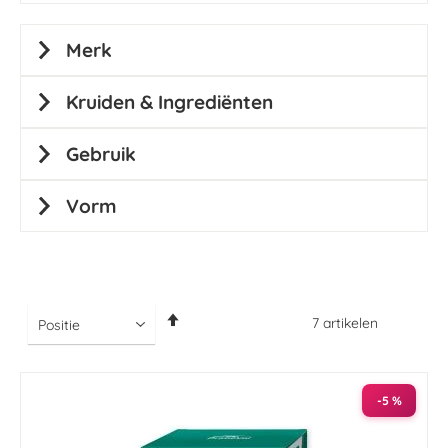
Merk
Kruiden & Ingrediënten
Gebruik
Vorm
Van
7
artikelen
hoog
naar
laag
sorteren
-5 %