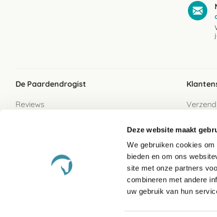
De Paardendrogist
Klanten
Reviews
Verzend
Over ons
Bezorgs
Deze website maakt gebru
Vacatures
Betaalwi
We gebruiken cookies om c
Contact
Retour
bieden en om ons websitev
Retour s
site met onze partners vo
combineren met andere inf
Garanti
uw gebruik van hun servic
Veelges