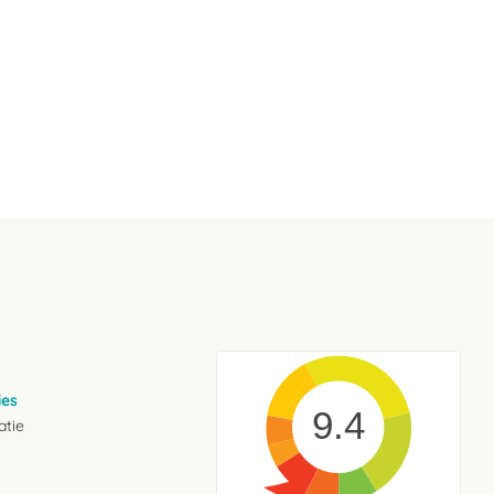
ies
9.4
atie