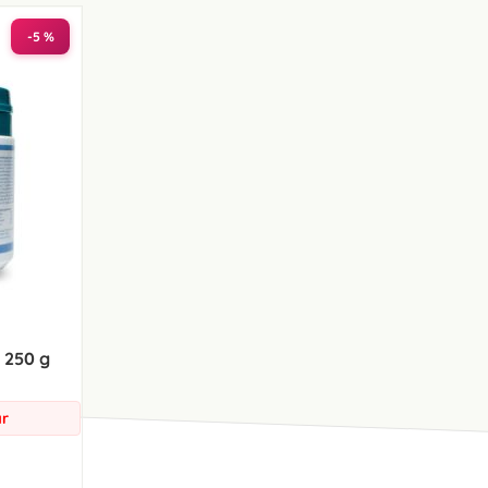
-5 %
 250 g
ar