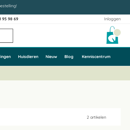
estelling!
1 95 98 69
Inloggen
Winke
ingen
Huisdieren
Nieuw
Blog
Kenniscentrum
2
artikelen