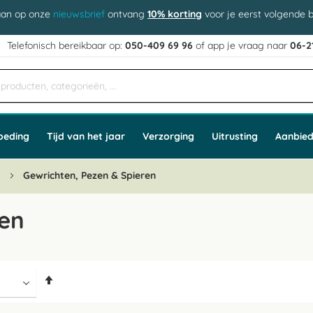
aan op onze
nieuwsbrief
ontvang
10% korting
voor je eerst volgende b
j
Telefonisch bereikbaar op:
050-409 69 96
of app
e vraag naar
06-2
oeding
Tijd van het jaar
Verzorging
Uitrusting
Aanbied
n
Gewrichten, Pezen & Spieren
ren
Van
hoog
naar