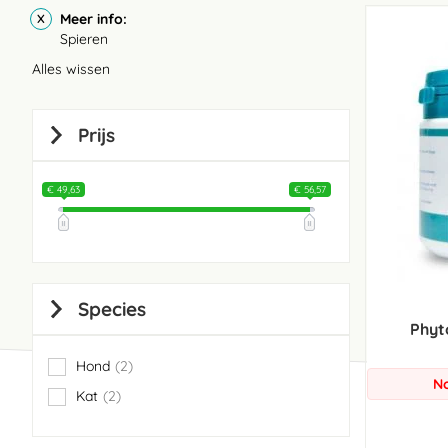
Meer info
Spieren
Alles wissen
Prijs
€ 49,63
€ 56,57
Species
Phyt
Hond
2
items
No
Kat
2
items