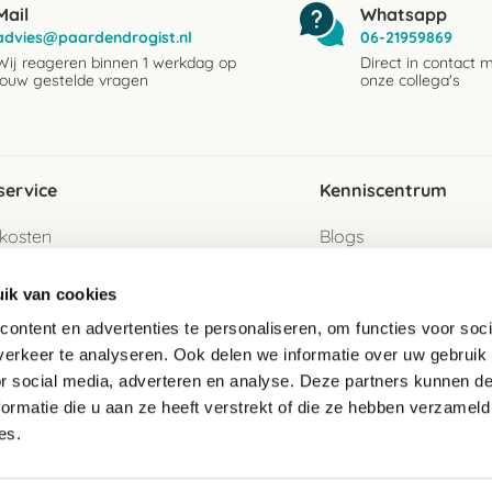
Mail
Whatsapp
advies@paardendrogist.nl
06-21959869
Wij reageren binnen 1 werkdag op
Direct in contact 
jouw gestelde vragen
onze collega's
service
Kenniscentrum
kosten
Blogs
ervice
Ingredientenwijzer
ik van cookies
jzen
Merken
ontent en advertenties te personaliseren, om functies voor soci
erkeer te analyseren. Ook delen we informatie over uw gebruik
turen als gast
or social media, adverteren en analyse. Deze partners kunnen 
ormatie die u aan ze heeft verstrekt of die ze hebben verzameld
e
es.
telde vragen