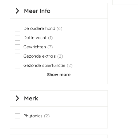
Meer Info
De oudere hond
6
items
Doffe vacht
1
item
Gewrichten
7
items
Gezonde extra's
2
items
Gezonde spierfunctie
2
items
Show more
Merk
Phytonics
2
items