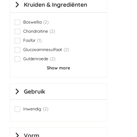
Kruiden & Ingrediënten
Boswellia
2
items
Chondroitine
2
items
Fosfor
1
item
Glucosaminesulfaat
2
items
Guldenroede
2
items
Show more
Gebruik
Inwendig
2
items
Vorm