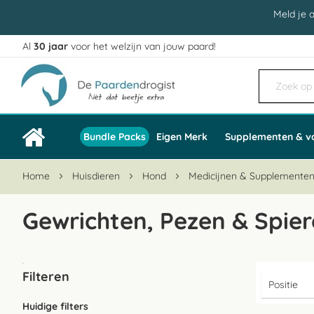
Meld je 
Al
30 jaar
voor het welzijn van jouw paard!
Ga
naar
de
inhoud
Bundle Packs
Eigen Merk
Supplementen & v
Home
Huisdieren
Hond
Medicijnen & Supplemente
Gewrichten, Pezen & Spie
Filteren
Huidige filters