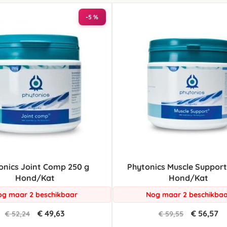
laag
sorteren
-5 %
onics Joint Comp 250 g
Phytonics Muscle Support
Hond/Kat
Hond/Kat
g maar 2 beschikbaar
Nog maar 2 beschikba
€ 49,63
€ 56,57
€ 52,24
€ 59,55