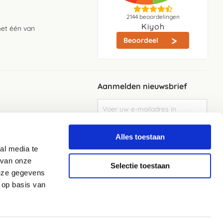
2144
beoordelingen
Kiyoh
met één van
Beoordeel
Aanmelden nieuwsbrief
Abonneer
u
op
Meld je aan
onze
Alles toestaan
nieuwsbrief
al media te
Elke week de beste acties en het laaste
nieuws in je eigen mailbox
 van onze
Selectie toestaan
deze gegevens
 op basis van