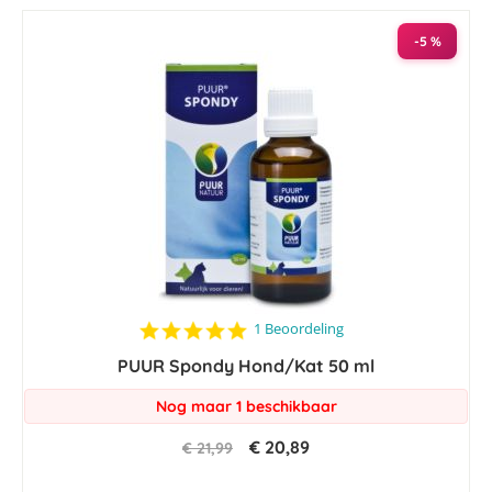
-5 %
5.0
1 Beoordeling
star
PUUR Spondy Hond/Kat 50 ml
rating
Nog maar 1 beschikbaar
€ 20,89
€ 21,99