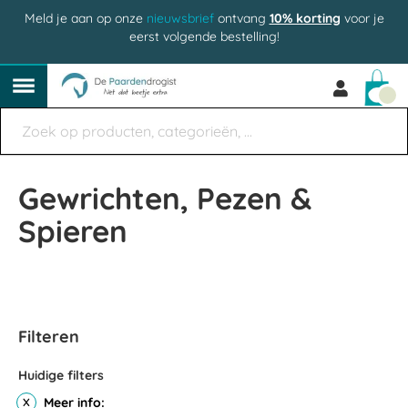
Meld je aan op onze
nieuwsbrief
ontvang
10% korting
voor je
eerst volgende bestelling!
Win
Gewrichten, Pezen &
Spieren
Filteren
Huidige filters
Meer info