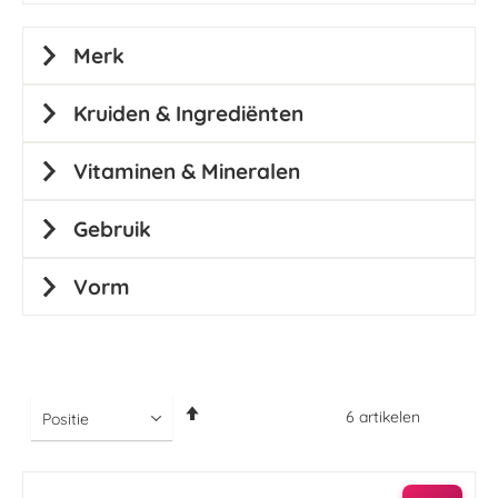
Merk
Kruiden & Ingrediënten
Vitaminen & Mineralen
Gebruik
Vorm
Van
6
artikelen
hoog
naar
laag
sorteren