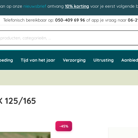
aan op onze
nieuwsbrief
ontvang
10% korting
voor je eerst volgende b
j
Telefonisch bereikbaar op:
050-409 69 96
of app
e vraag naar
06-2
oeding
Tijd van het jaar
Verzorging
Uitrusting
Aanbied
X 125/165
-45%