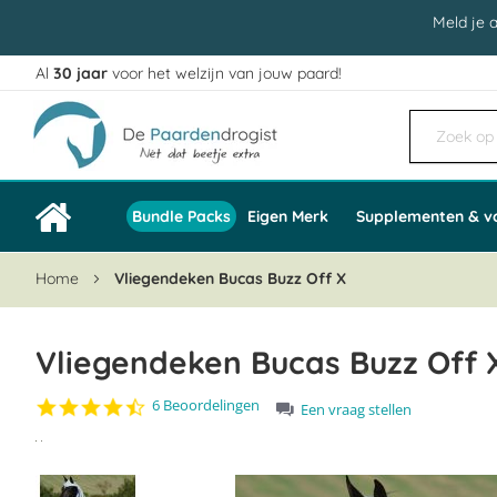
Meld je 
Al
30 jaar
voor het welzijn van jouw paard!
Ga
naar
de
inhoud
Bundle Packs
Eigen Merk
Supplementen & v
Home
Vliegendeken Bucas Buzz Off X
Vliegendeken Bucas Buzz Off 
4.3
6 Beoordelingen
Een vraag stellen
star
Ga
rating
naar
het