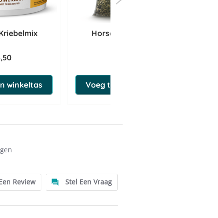
Kriebelmix
HorseFlex Kleefkruid
5,50
€ 21,50
n winkeltas
Voeg toe aan winkeltas
ngen
 Een Review
Stel Een Vraag