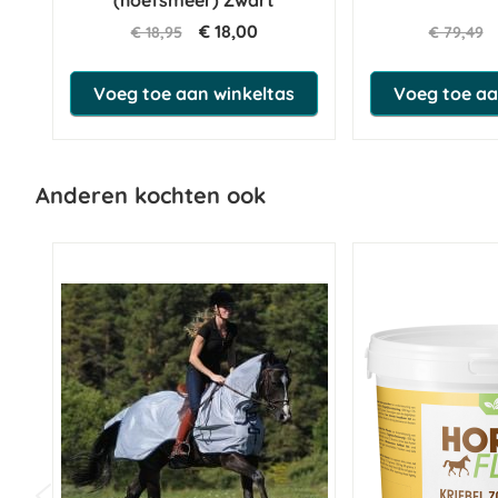
(hoefsmeer) Zwart
€ 18,00
€ 18,95
€ 79,49
Voeg toe aan winkeltas
Voeg toe aa
Anderen kochten ook