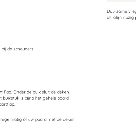
Duurzame vlie
ultrafijnmazig 
 bij de schouders
t Pad. Onder de buik sluit de deken
t buikstuk is bijna het gehele paard
artflap.
r regelmatig of uw paard met de deken