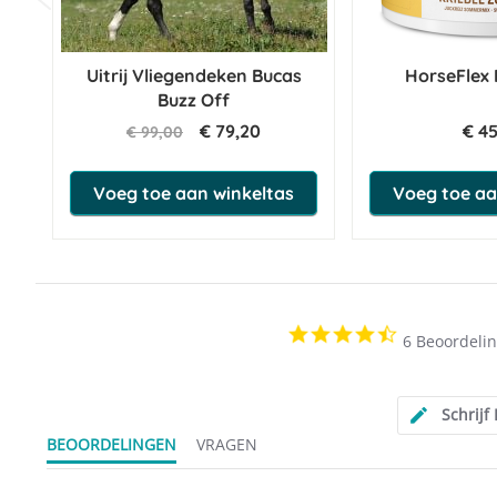
Uitrij Vliegendeken Bucas
HorseFlex 
Buzz Off
€ 79,20
€ 4
€ 99,00
Voeg toe aan winkeltas
Voeg toe aa
4.3
6 Beoordeli
star
rating
Schrijf
BEOORDELINGEN
VRAGEN