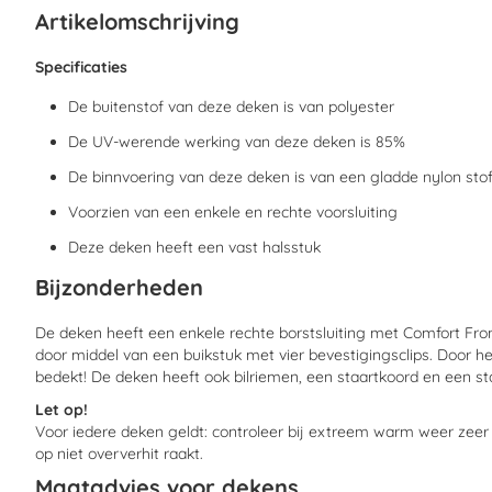
begin
Artikelomschrijving
van
de
afbeeldingen-
Specificaties
gallerij
De buitenstof van deze deken is van polyester
De UV-werende werking van deze deken is 85%
De binnvoering van deze deken is van een gladde nylon stof
Voorzien van een enkele en rechte voorsluiting
Deze deken heeft een vast halsstuk
Bijzonderheden
De deken heeft een enkele rechte borstsluiting met Comfort Fron
door middel van een buikstuk met vier bevestigingsclips. Door he
bedekt! De deken heeft ook bilriemen, een staartkoord en een sta
Let op!
Voor iedere deken geldt: controleer bij extreem warm weer zee
op niet oververhit raakt.
Maatadvies voor dekens