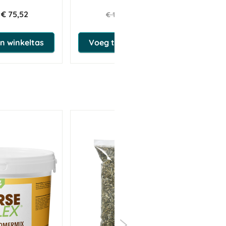
Oats 180 g
€ 75,52
€ 10,79
€ 13,49
n winkeltas
Voeg toe aan winkeltas