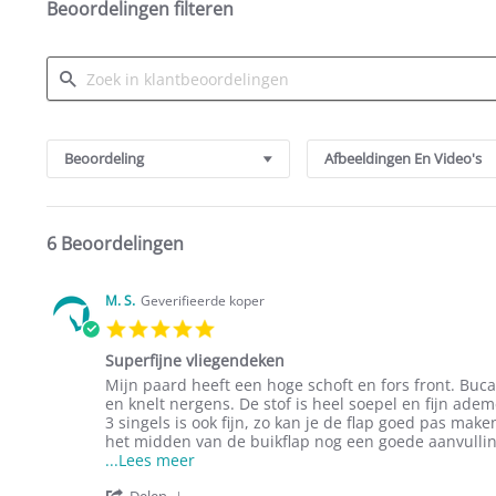
Beoordelingen filteren
Search
Reviews
Beoordeling
Afbeeldingen En Video's
6 Beoordelingen
M. S.
Geverifieerde koper
5.0
star
Superfijne vliegendeken
rating
Review
review
Mijn paard heeft een hoge schoft en fors front. Buc
by
stating
en knelt nergens. De stof is heel soepel en fijn ade
M.
Superfijne
3 singels is ook fijn, zo kan je de flap goed pas make
S.
vliegendeken
het midden van de buikflap nog een goede aanvulli
on
Read
...Lees meer
18
more
'