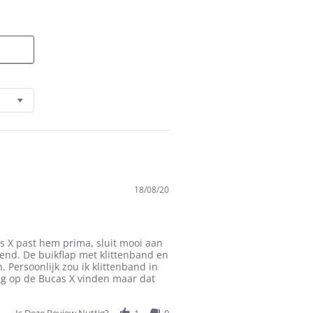
18/08/20
as X past hem prima, sluit mooi aan
mend. De buikflap met klittenband en
n. Persoonlijk zou ik klittenband in
ng op de Bucas X vinden maar dat