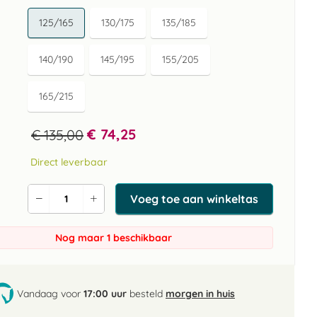
125/165
130/175
135/185
140/190
145/195
155/205
165/215
€ 74,25
€ 135,00
Direct leverbaar
Voeg toe aan winkeltas
Verlaag
Verhoog
de
de
aantal
aantal
Nog maar 1 beschikbaar
Vandaag voor
17:00 uur
besteld
morgen in huis