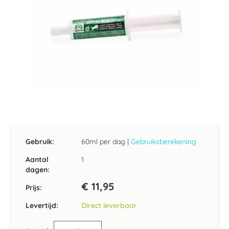
Ga
naar
het
Gebruik:
60ml per dag
|
Gebruiksberekening
begin
van
Aantal
1
de
dagen:
afbeeldingen-
€ 11,95
gallerij
Prijs:
Levertijd:
Direct leverbaar