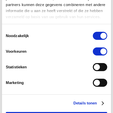
partners kunnen deze gegevens combineren met andere
informatie die u aan ze heeft verstrekt of die ze hebben
Puur Enos 100 ml
PUU
verzameld op basis van uw gebruik van hun services.
€ 33,73
€ 35,50
€ 2
Toestemmingsselectie
Noodzakelijk
Voeg toe aan winkeltas
Voeg t
Voorkeuren
Statistieken
0.0
star
0 Beoordelingen
Marketing
rating
Schrijf Een Review
Stel Een Vraag
Details tonen
BEOORDELINGEN
VRAGEN