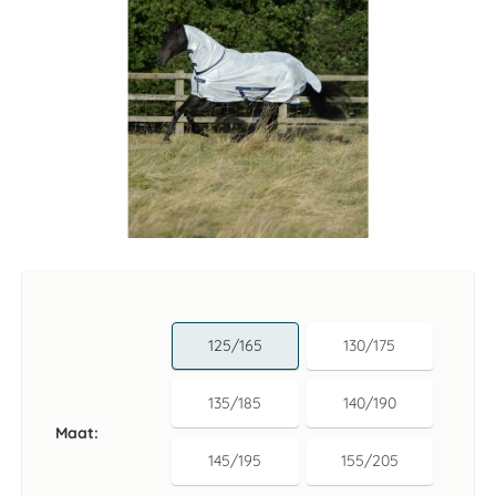
Ga
naar
het
begin
van
125/165
130/175
de
afbeeldingen-
gallerij
135/185
140/190
Maat
145/195
155/205