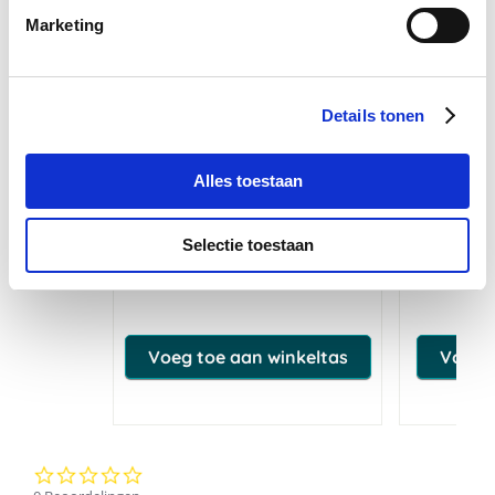
Marketing
Details tonen
Alles toestaan
Paardendrogist Elektrolyten
Paardend
Selectie toestaan
€ 16,11
€ 18,95
€ 
Voeg toe aan winkeltas
Voeg t
0.0
star