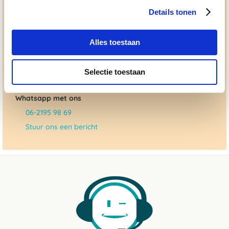
"ouderwetse" service. Wij helpen je graag, doen wat wij
Details tonen
beloven en rusten pas als jij tevreden bent; dat menen we en
dat checken we ook.
Alles toestaan
Ma. t/m vrij 8:30 - 17:30 uur
050 - 409 69 96
Selectie toestaan
advies@paardendrogist.nl
Whatsapp met ons
06-2195 98 69
Stuur ons een bericht