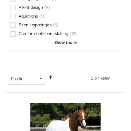
items
All-Fit design
9
items
Aquatrans
1
item
Beenuitsparingen
6
items
Comfortabele borstsluiting
12
items
Show more
Van
2
artikelen
hoog
naar
laag
sorteren