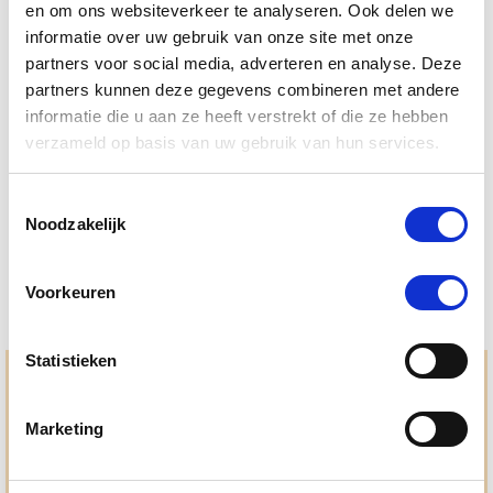
en om ons websiteverkeer te analyseren. Ook delen we
informatie over uw gebruik van onze site met onze
partners voor social media, adverteren en analyse. Deze
partners kunnen deze gegevens combineren met andere
4.3
6 Beoordelingen
star
informatie die u aan ze heeft verstrekt of die ze hebben
Vliegendeken Bucas Buzz Off X 125/165
rating
verzameld op basis van uw gebruik van hun services.
Nog maar 1 beschikbaar
Toestemmingsselectie
€ 74,25
€ 135,00
Noodzakelijk
Voorkeuren
Statistieken
Hulp en advies nodig?
Jouw paard gezond houden en krijgen. Dat is waar we het
Marketing
allemaal voor doen. Bij De Paardendrogist worden we
gedreven door onze visie: het leveren van producten van
topkwaliteit, uitgebreide informatieverstrekking en