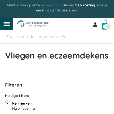
Meld je aan op onze
nieuwsbrief
ontvang
10% korting
voor je
eerst volgende bestelling!
Win
Vliegen en eczeemdekens
Filteren
Huidige filters
Kenmerken
Nylon voering