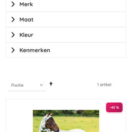
Merk
Maat
Kleur
Kenmerken
Van
1
artikel
hoog
naar
laag
sorteren
-45 %