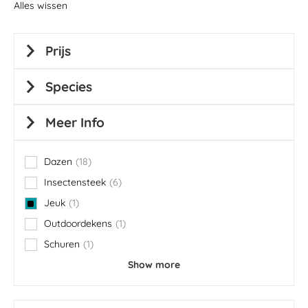
Alles wissen
Prijs
Species
Meer Info
Dazen
18
items
Insectensteek
6
items
Jeuk
1
item
Outdoordekens
1
item
Schuren
1
item
Show more