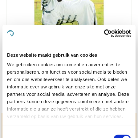
4.6
8 Beoordelingen
Deze website maakt gebruik van cookies
star
We gebruiken cookies om content en advertenties te
Horseware Rambo Sweetitch Hoody 115/165
rating
personaliseren, om functies voor social media te bieden
€ 101,17
€ 183,95
en om ons websiteverkeer te analyseren. Ook delen we
informatie over uw gebruik van onze site met onze
partners voor social media, adverteren en analyse. Deze
partners kunnen deze gegevens combineren met andere
informatie die u aan ze heeft verstrekt of die ze hebben
verzameld op basis van uw gebruik van hun services.
Hulp en advies nodig?
Toestemmingsselectie
Jouw paard gezond houden en krijgen. Dat is waar we het