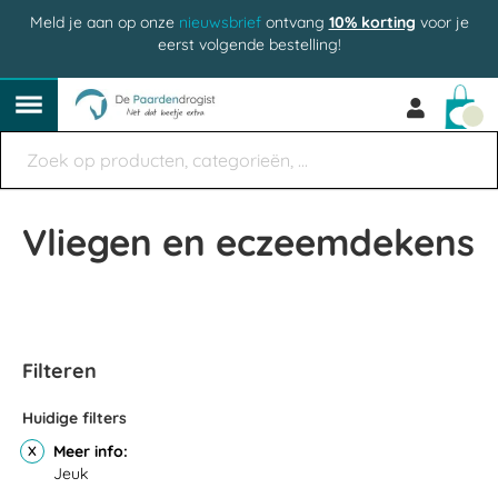
Meld je aan op onze
nieuwsbrief
ontvang
10% korting
voor je
eerst volgende bestelling!
Win
Vliegen en eczeemdekens
Filteren
Huidige filters
Meer info
Jeuk