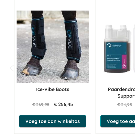
Ice-Vibe Boots
Paardendrog
Suppor
€ 256,45
€ 269,95
€ 24,95
Voeg toe aan winkeltas
Voeg toe aa