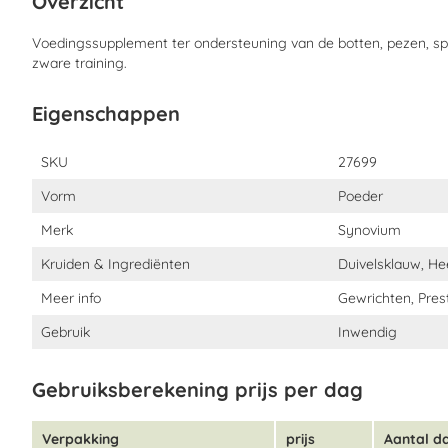
Overzicht
Duivelsklauwwortel, frambozenblad, wortel gedroogd, pepermunt
fenegriekzaad
Voedingssupplement ter ondersteuning van de botten, pezen, sp
zware training.
Eigenschappen
Eigenschappen
SKU
27699
Vorm
Poeder
Merk
Synovium
Kruiden & Ingrediënten
Duivelsklauw, H
Meer info
Gewrichten, Pres
Gebruik
Inwendig
Gebruiksberekening prijs per dag
Verpakking
prijs
Aantal d