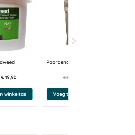
eaweed
Paardendrogist Tijm 1 kg Zak
P
€ 19,90
€ 26,31
€ 30,95
n winkeltas
Voeg toe aan winkeltas