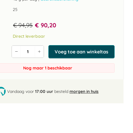
25
€ 94,95
€ 90,20
Direct leverbaar
Voeg toe aan winkeltas
Verlaag
Verhoog
de
de
aantal
aantal
Nog maar 1 beschikbaar
Vandaag voor
17:00 uur
besteld
morgen in huis