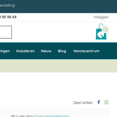
estelling!
1 95 98 69
Inloggen
Winke
ingen
Huisdieren
Nieuw
Blog
Kenniscentrum
Deel artikel:
40 g per dag
|
Gebruiksberekening