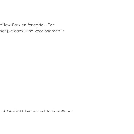
llow Park en fenegriek. Een
ngrijke aanvulling voor paarden in
rijd. Wachttijd voor wedstrijden: 48 uur.