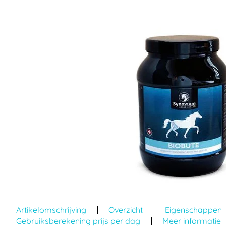
einde
van
de
afbeeldingen-
gallerij
Ga
naar
Artikelomschrijving
Overzicht
Eigenschappen
het
Gebruiksberekening prijs per dag
Meer informatie