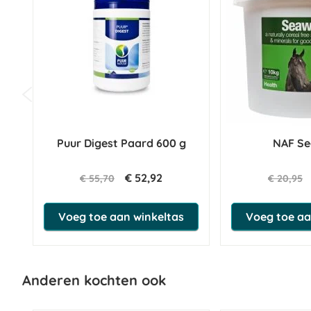
Puur Digest Paard 600 g
NAF S
€ 52,92
€ 55,70
€ 20,95
Voeg toe aan winkeltas
Voeg toe aa
Anderen kochten ook