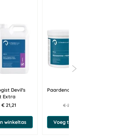
ist Devil's
Paardendrogist Glucosamine
t Extra
+ MSM
€ 21,21
€ 25,07
€ 29,49
n winkeltas
Voeg toe aan winkeltas