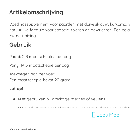
begin
van
Artikelomschrijving
de
afbeeldingen-
gallerij
Voedingssupplement voor paarden met duivelsklauw, kurkuma, Wi
natuurlijke formule voor soepele spieren en gewrichten. Een bela
zware training.
Gebruik
Paard: 2-3 maatschepjes per dag
Pony: 1-1,5 maatschepje per dag
Toevoegen aan het voer.
Één maatschepje bevat 20 gram.
Let op!
Niet gebruiken bij drachtige merries of veulens.
Dit product kan positief testen bij gebruik tijdens een wedst
Lees Meer
Samenstelling