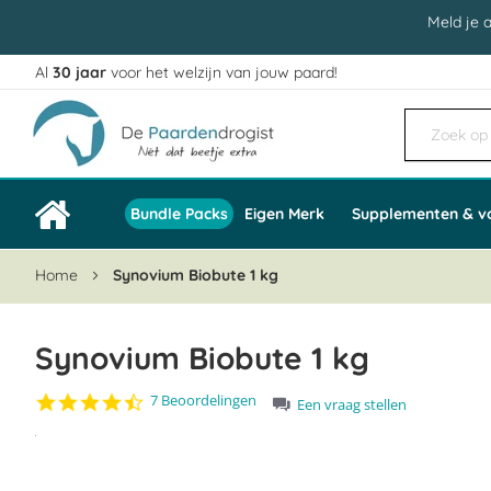
Meld je 
Al
30 jaar
voor het welzijn van jouw paard!
Ga
naar
de
inhoud
Bundle Packs
Eigen Merk
Supplementen & v
Home
Synovium Biobute 1 kg
Synovium Biobute 1 kg
4.6
7 Beoordelingen
Een vraag stellen
star
Ga
rating
naar
het