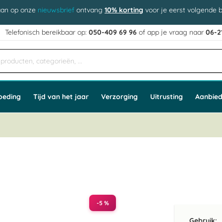
aan op onze
nieuwsbrief
ontvang
10% korting
voor je eerst volgende b
j
Telefonisch bereikbaar op:
050-409 69 96
of app
e vraag naar
06-2
oeding
Tijd van het jaar
Verzorging
Uitrusting
Aanbied
-5 %
Gebruik: