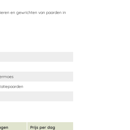
kruid, wilgenschors, kurkuma,
ieren en gewrichten van paarden in
eermoes
tatiepaarden
agen
Prijs per dag