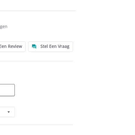
ngen
 Een Review
Stel Een Vraag