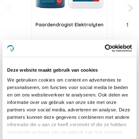
Paardendrogist Elektrolyten
Secto
€ 16,11
€ 18,95
€ 
Voeg toe aan winkeltas
Voeg t
Deze website maakt gebruik van cookies
We gebruiken cookies om content en advertenties te
personaliseren, om functies voor social media te bieden
en om ons websiteverkeer te analyseren. Ook delen we
4.7
informatie over uw gebruik van onze site met onze
star
7 Beoordelingen
rating
partners voor social media, adverteren en analyse. Deze
partners kunnen deze gegevens combineren met andere
Schrijf Een Review
Stel Een Vraag
informatie die u aan ze heeft verstrekt of die ze hebben
verzameld op basis van uw gebruik van hun services.
BEOORDELINGEN
VRAGEN