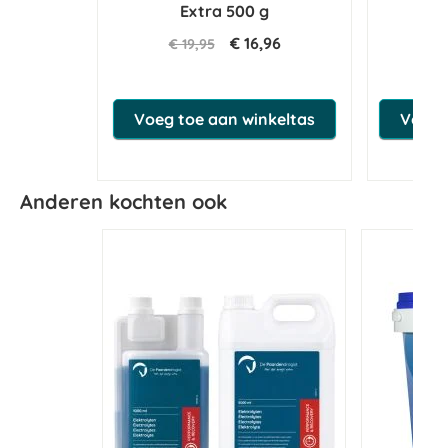
Extra 500 g
€ 16,96
€ 19,95
€ 
Voeg toe aan winkeltas
Voeg 
Anderen kochten ook