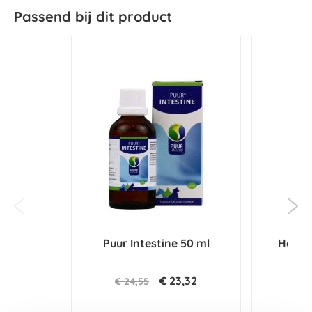
Passend bij dit product
Puur Intestine 50 ml
Horse
O
€ 23,32
€ 24,55
€ 