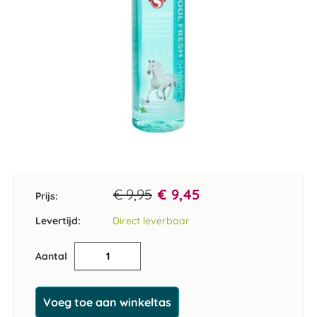
Ga
naar
het
€ 9,95
€ 9,45
Prijs:
begin
van
Levertijd:
Direct leverbaar
de
afbeeldingen-
Aantal
gallerij
Voeg toe aan winkeltas