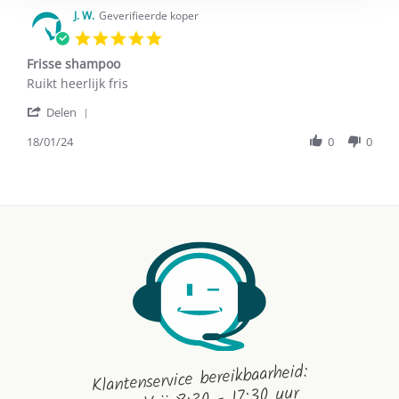
J. W.
Geverifieerde koper
5.0
star
Frisse shampoo
rating
Review
review
Ruikt heerlijk fris
by
stating
'
J.
Frisse
Delen
Share
W.
shampoo
Review
18/01/24
0
0
on
by
18
J.
Jan
W.
2024
on
18
Jan
2024
Klantenservice bereikbaarheid: