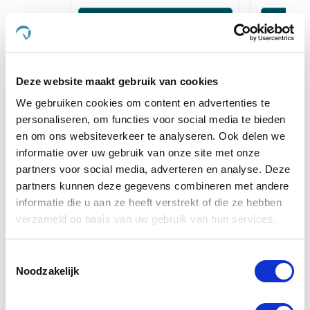
Voeg toe aan winkeltas
Voeg t
Anderen kochten ook
Deze website maakt gebruik van cookies
We gebruiken cookies om content en advertenties te
personaliseren, om functies voor social media te bieden
en om ons websiteverkeer te analyseren. Ook delen we
informatie over uw gebruik van onze site met onze
partners voor social media, adverteren en analyse. Deze
partners kunnen deze gegevens combineren met andere
informatie die u aan ze heeft verstrekt of die ze hebben
verzameld op basis van uw gebruik van hun services.
Toestemmingsselectie
Noodzakelijk
Paardendrogist Elektrolyten
Pavo 