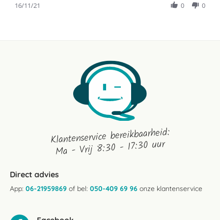
Review
16/11/21
0
0
on
nog
by
16
bekijken
jean-
Nov
paul
2021
c.
on
16
Nov
2021
Klantenservice bereikbaarheid:
Ma - Vrij 8:30 - 17:30 uur
Direct advies
App:
06-21959869
of bel:
050-409 69 96
onze klantenservice