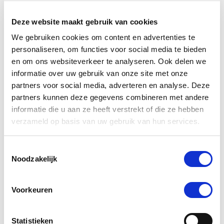
Puur Cranberry Hond/Kat 90
U
Deze website maakt gebruik van cookies
capsules
We gebruiken cookies om content en advertenties te
€ 24,75
€ 26,05
personaliseren, om functies voor social media te bieden
en om ons websiteverkeer te analyseren. Ook delen we
informatie over uw gebruik van onze site met onze
Voeg toe aan winkeltas
Voeg t
partners voor social media, adverteren en analyse. Deze
partners kunnen deze gegevens combineren met andere
informatie die u aan ze heeft verstrekt of die ze hebben
verzameld op basis van uw gebruik van hun services.
4.7
star
3 Beoordelingen
Toestemmingsselectie
rating
Noodzakelijk
Schrijf Een Review
Stel Een Vraag
Voorkeuren
BEOORDELINGEN
VRAGEN
Statistieken