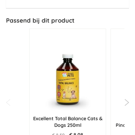
Passend bij dit product
Excellent Total Balance Cats &
Eat 
Dogs 250ml
Pindaka
€ 8,08