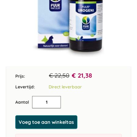
Ga
naar
het
€ 22,50
€ 21,38
Prijs:
begin
van
Levertijd:
Direct leverbaar
de
afbeeldingen-
Aantal
gallerij
Voeg toe aan winkeltas