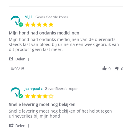
by
M.C.A.
H.
on
M.J. L.
Geverifieerde koper
4
5.0
Jan
star
2016
Mijn hond had ondanks medicijnen
rating
Review
review
Mijn hond had ondanks medicijnen van de dierenarts
by
stating
steeds last van bloed bij urine na een week gebruik van
M.J.
Mijn
dit product geen last meer.
L.
hond
'
on
had
Delen
Share
10
ondanks
Review
10/03/15
0
0
Mar
medicijnen
by
2015
M.J.
L.
on
jean-paul c.
Geverifieerde koper
10
4.0
Mar
star
2015
Snelle levering moet nog bekijken
rating
Review
review
Snelle levering moet nog bekijken of het helpt tegen
by
stating
urineverlies bij mijn hond
jean-
Snelle
'
paul
levering
Delen
Share
c.
moet