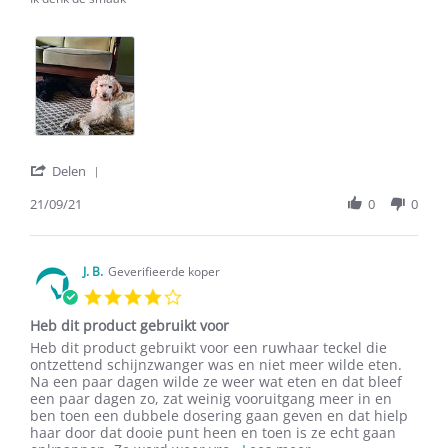
'
Delen
Share
Review
21/09/21
0
0
by
Tiny
G.
on
J. B.
Geverifieerde koper
21
4.0
Sep
star
2021
Heb dit product gebruikt voor
rating
Review
review
Heb dit product gebruikt voor een ruwhaar teckel die
by
stating
ontzettend schijnzwanger was en niet meer wilde eten.
J.
Heb
Na een paar dagen wilde ze weer wat eten en dat bleef
B.
dit
een paar dagen zo, zat weinig vooruitgang meer in en
on
product
ben toen een dubbele dosering gaan geven en dat hielp
4
gebruikt
haar door dat dooie punt heen en toen is ze echt gaan