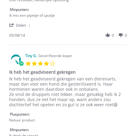
Aug
2014
Minpunten:
ik mis een pipetje of spuitje
'
Delen
Share
Review
05/08/14
0
0
by
A.
O.
on
Tiny G.
Geverifieerde koper
5
4.0
Aug
star
2014
Ik heb het geadviseerd gekregen
rating
Review
review
Ik heb het geadviseerd gekregen van een dierenarts,
by
stating
maar dan voor een hond die gesteriliseerd is. Haar
Tiny
Ik
hormonen waren daardoor ook in onbalans.
G.
heb
Ze vind de druppels niet lekker, maar gelukkig heb ik 2
on
het
honden, dus ze eet het maar op, want anders zou
21
geadviseerd
dochterlief het opeten en zo gul is ze ook weer niet😄
Sep
gekregen
2021
Pluspunten:
Natuur product
Minpunten:
Ik denk de smaak