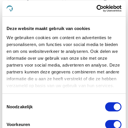
BEOORDELINGEN
VRAGEN
Deze website maakt gebruik van cookies
We gebruiken cookies om content en advertenties te
personaliseren, om functies voor social media te bieden
6 Beoordelingen
en om ons websiteverkeer te analyseren. Ook delen we
informatie over uw gebruik van onze site met onze
A W.
Geverifieerde koper
partners voor social media, adverteren en analyse. Deze
5.0
partners kunnen deze gegevens combineren met andere
star
Prima product, zeker als je
rating
informatie die u aan ze heeft verstrekt of die ze hebben
Review
review
Prima product, zeker als je er op tijd mee begint
verzameld op basis van uw gebruik van hun services.
by
stating
voorkomt het de nadelige symptomen van schijndracht
A
Prima
(hangerig, piepen, met speeltjes slepen ed).
W.
product,
Toestemmingsselectie
'
on
zeker
Delen
Share
Noodzakelijk
8
als
Review
08/12/14
0
0
Dec
je
by
2014
A
Voorkeuren
W.