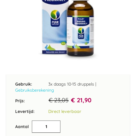
Ga
naar
het
Gebruik:
3x daags 10-15 druppels
|
begin
Gebruiksberekening
van
de
€ 23,05
€ 21,90
Prijs:
afbeeldingen-
gallerij
Levertijd:
Direct leverbaar
Aantal