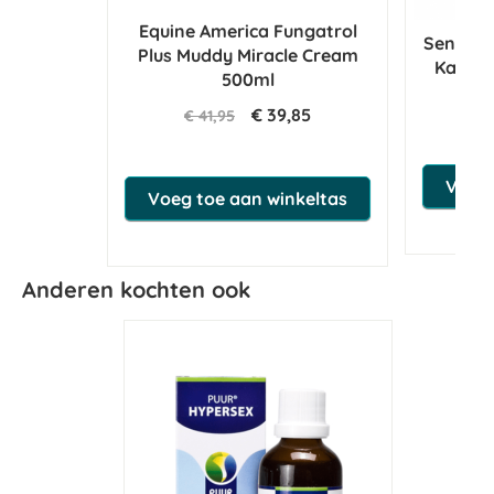
Equine America Fungatrol
Sensiph
Plus Muddy Miracle Cream
Kat 10
500ml
€ 39,85
€ 41,95
Voeg 
Voeg toe aan winkeltas
Anderen kochten ook