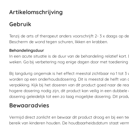
begin
van
Artikelomschrijving
de
afbeeldingen-
Ge
bruik
gallerij
Tenzij de arts of therapeut anders voorschrijft 2- 3 x daags op
Bescherm de wond tegen schuren, likken en krabben.
Behandelingsduur
In een acute situatie is de duur van de behandeling relatief kort.
weken. Ga bij verbetering nog enige dagen door met toediening 
Bij langdurig ongemak is het effect meestal zichtbaar na 1 tot 
worden op een onderhoudsdosering. Dit is meestal de helft van
verpakking. Kijk bij het doseren van dit product goed naar de rea
hogere dosering nodig zijn, dit product kan veilig in een dubbe
dosering geleidelijk tot een zo laag mogelijke dosering. Dit pro
Bewaaradvies
Vermijd direct zonlicht en bewaar dit product droog en bij een t
bereik van kinderen houden. De houdbaarheidsdatum staat verme