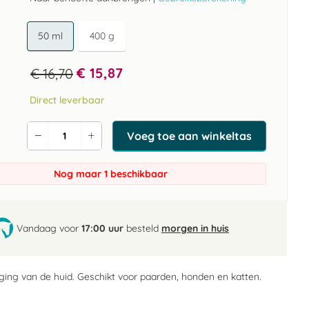
50 ml
400 g
€ 15,87
€ 16,70
Direct leverbaar
Voeg toe aan winkeltas
Verlaag
Verhoog
de
de
aantal
aantal
Nog maar 1 beschikbaar
Vandaag voor
17:00 uur
besteld
morgen in huis
ging van de huid. Geschikt voor paarden, honden en katten.