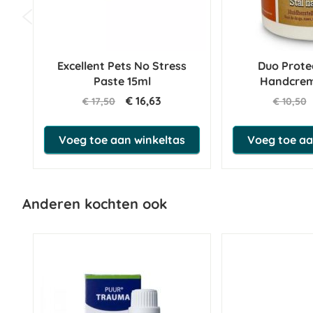
Excellent Pets No Stress
Duo Prote
Paste 15ml
Handcrem
€ 16,63
€ 17,50
€ 10,50
Voeg toe aan winkeltas
Voeg toe aa
Anderen kochten ook