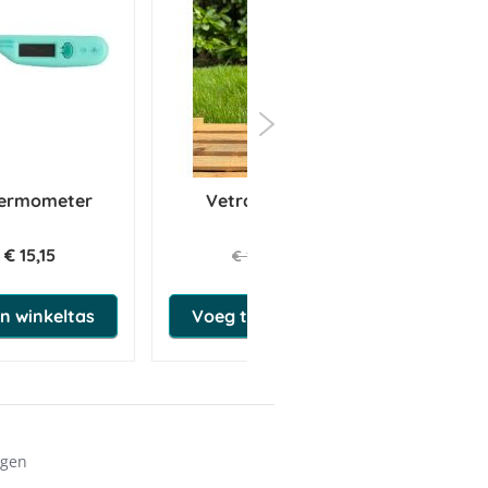
Thermometer
Vetramil Honingzalf
A
€ 15,15
€ 9,93
€ 10,45
n winkeltas
Voeg toe aan winkeltas
ngen