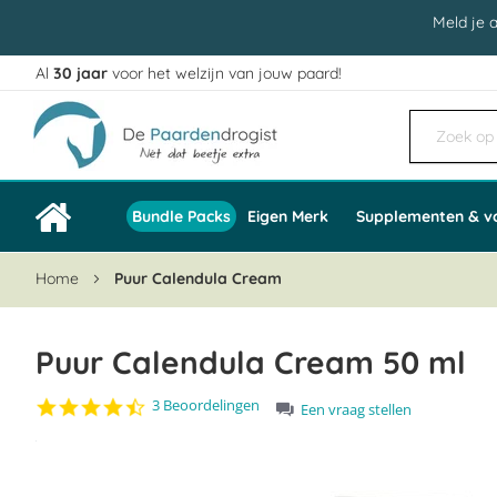
Meld je 
Al
30 jaar
voor het welzijn van jouw paard!
Ga
naar
de
inhoud
Bundle Packs
Eigen Merk
Supplementen & v
Home
Puur Calendula Cream
Puur Calendula Cream 50 ml
4.3
3 Beoordelingen
Een vraag stellen
star
Ga
rating
naar
het