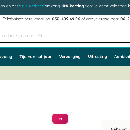
aan op onze
nieuwsbrief
ontvang
10% korting
voor je eerst volgende b
j
Telefonisch bereikbaar op:
050-409 69 96
of app
e vraag naar
06-2
oeding
Tijd van het jaar
Verzorging
Uitrusting
Aanbied
-5%
Gebruik: