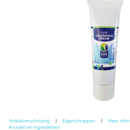
einde
van
de
afbeeldingen-
gallerij
Ga
naar
Artikelomschrijving
Eigenschappen
Meer info
het
Kruiden en Ingrediënten