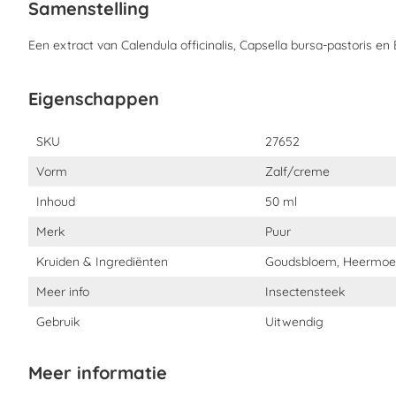
Samenstelling
Een extract van Calendula officinalis, Capsella bursa-pastoris e
Eigenschappen
Eigenschappen
SKU
27652
Vorm
Zalf/creme
Inhoud
50 ml
Merk
Puur
Kruiden & Ingrediënten
Goudsbloem, Heermoes
Meer info
Insectensteek
Gebruik
Uitwendig
Meer informatie