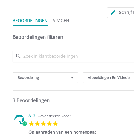
rating
Schrijf
BEOORDELINGEN
VRAGEN
Beoordelingen filteren
Search
Reviews
Beoordeling
Afbeeldingen En Video's
3 Beoordelingen
A. G.
Geverifieerde koper
5.0
star
Op aanraden van een homeopaat
rating