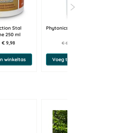
ction Stal
Phytonics Clear Intestine 600
e 250 ml
g
€ 9,98
€ 62,53
€ 65,82
n winkeltas
Voeg toe aan winkeltas