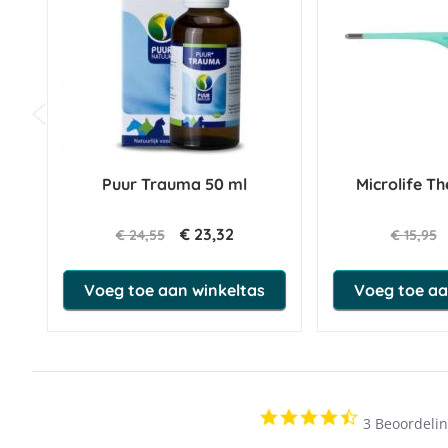
Puur Trauma 50 ml
Microlife 
€ 23,32
€ 24,55
€ 15,95
Voeg toe aan winkeltas
Voeg toe aa
4.3
3 Beoordeli
star