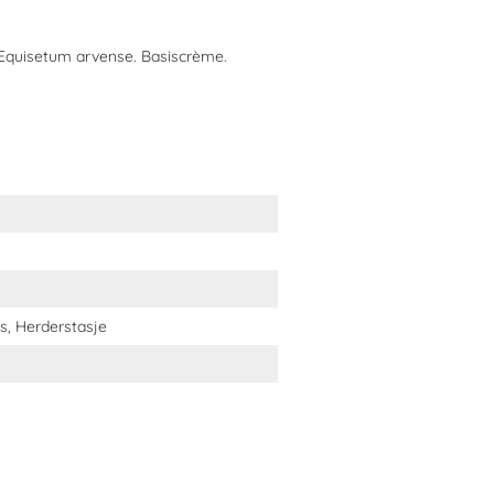
n Equisetum arvense. Basiscrème.
, Herderstasje