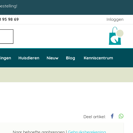
estelling!
1 95 98 69
Inloggen
Winke
ingen
Huisdieren
Nieuw
Blog
Kenniscentrum
Deel artikel:
Naar behoefte aanbrengen
|
Gebruiksberekening