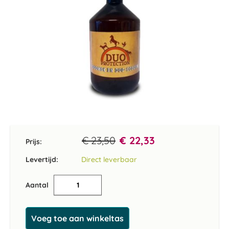
Ga
naar
het
€ 23,50
€ 22,33
Prijs:
begin
van
Levertijd:
Direct leverbaar
de
afbeeldingen-
Aantal
gallerij
Voeg toe aan winkeltas