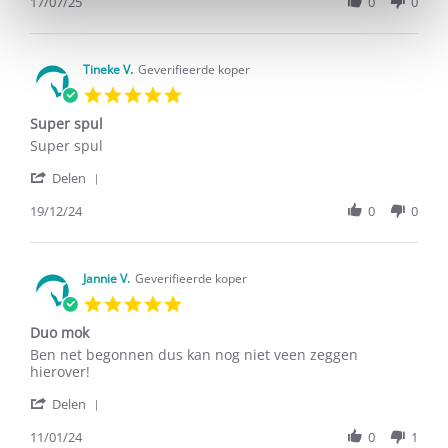
Review
17/07/25
0
0
Jul
by
2025
Mieke
K.
on
Tineke V.
Geverifieerde koper
17
5.0
Jul
star
2025
Super spul
rating
Review
review
Super spul
by
stating
'
Tineke
Super
Delen
Share
V.
spul
Review
19/12/24
0
0
on
by
19
Tineke
Dec
V.
2024
on
Jannie V.
Geverifieerde koper
19
5.0
Dec
star
2024
Duo mok
rating
Review
review
Ben net begonnen dus kan nog niet veen zeggen
by
stating
hierover!
Jannie
Duo
'
V.
mok
Delen
Share
on
Review
11/01/24
0
1
11