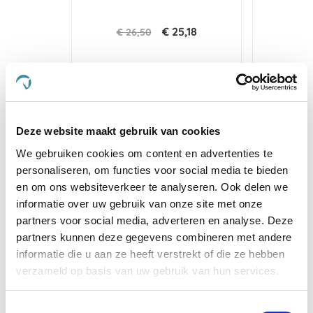
€ 25,18
€ 26,50
€ 
Voeg toe aan winkeltas
Voeg t
Deze website maakt gebruik van cookies
We gebruiken cookies om content en advertenties te
5.0
star
personaliseren, om functies voor social media te bieden
5 Beoordelingen
rating
en om ons websiteverkeer te analyseren. Ook delen we
informatie over uw gebruik van onze site met onze
Schrijf Een Review
Stel Een Vraag
partners voor social media, adverteren en analyse. Deze
partners kunnen deze gegevens combineren met andere
BEOORDELINGEN
VRAGEN
informatie die u aan ze heeft verstrekt of die ze hebben
verzameld op basis van uw gebruik van hun services.
Toestemmingsselectie