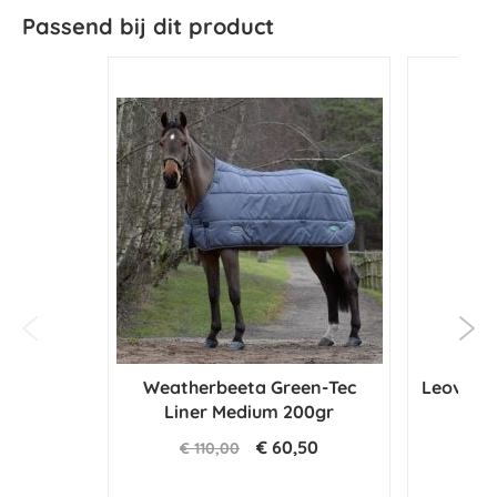
Passend bij dit product
Weatherbeeta Green-Tec
Leovet P
Liner Medium 200gr
€ 60,50
€ 110,00
€