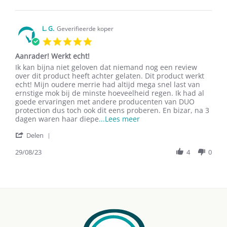
by
Jan
Jannie
2024
V.
on
L. G.
Geverifieerde koper
11
5.0
Jan
star
2024
Aanrader! Werkt echt!
rating
Review
review
Ik kan bijna niet geloven dat niemand nog een review
by
stating
over dit product heeft achter gelaten. Dit product werkt
L.
Aanrader!
echt! Mijn oudere merrie had altijd mega snel last van
G.
Werkt
ernstige mok bij de minste hoeveelheid regen. Ik had al
on
echt!
goede ervaringen met andere producenten van DUO
29
protection dus toch ook dit eens proberen. En bizar, na 3
Aug
Read
dagen waren haar diepe
...Lees meer
2023
more
'
Delen
about
Share
Ik
Review
29/08/23
4
0
kan
by
bijna
L.
niet
G.
geloven
on
dat
29
niemand
Aug
2023