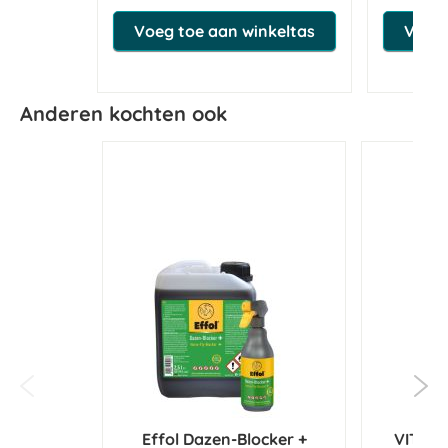
Voeg toe aan winkeltas
Voeg 
Anderen kochten ook
Effol Dazen-Blocker +
VITALs