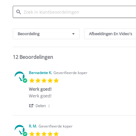
Search
Reviews
Beoordeling
Afbeeldingen En Video's
12 Beoordelingen
Bernadette K.
Geverifieerde koper
5.0
star
Werk goed!
rating
Review
review
Werk goed!
by
stating
'
Bernadette
Werk
Delen
Share
K.
goed!
Review
on
by
1
Bernadette
Oct
R. M.
Geverifieerde koper
K.
2021
5.0