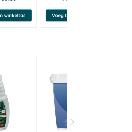
n winkeltas
Voeg toe aan winkeltas