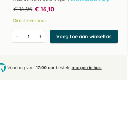
€ 16,95
€ 16,10
Direct leverbaar
Voeg toe aan winkeltas
Verlaag
Verhoog
de
de
aantal
aantal
Vandaag voor
17:00 uur
besteld
morgen in huis