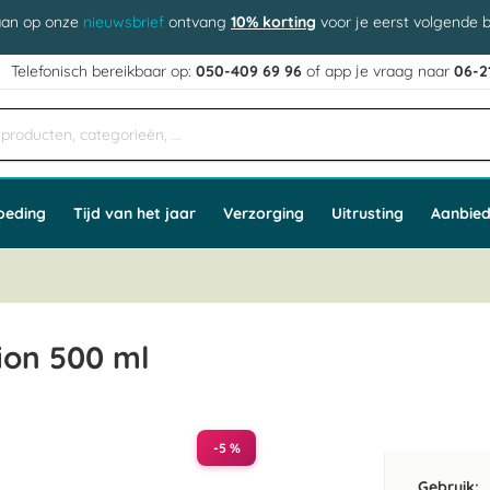
aan op onze
nieuwsbrief
ontvang
10% korting
voor je eerst volgende b
j
Telefonisch bereikbaar op:
050-409 69 96
of app
e vraag naar
06-2
oeding
Tijd van het jaar
Verzorging
Uitrusting
Aanbied
ion 500 ml
-5 %
Gebruik: