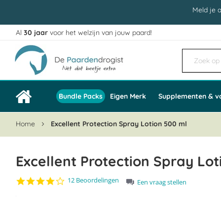
Meld je 
Al
30 jaar
voor het welzijn van jouw paard!
Ga
naar
de
inhoud
Bundle Packs
Eigen Merk
Supplementen & v
Home
Excellent Protection Spray Lotion 500 ml
Excellent Protection Spray Lot
4.2
12 Beoordelingen
Een vraag stellen
star
Ga
rating
naar
het