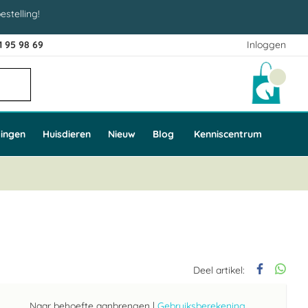
estelling!
1 95 98 69
Inloggen
Winke
ingen
Huisdieren
Nieuw
Blog
Kenniscentrum
Deel artikel:
Naar behoefte aanbrengen
|
Gebruiksberekening