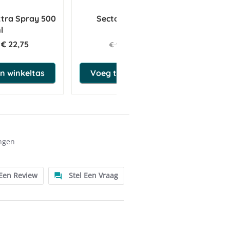
xtra Spray 500
Sectolin Electrolytes
Pa
l
€ 22,75
€ 15,15
€ 15,95
n winkeltas
Voeg toe aan winkeltas
ngen
 Een Review
Stel Een Vraag