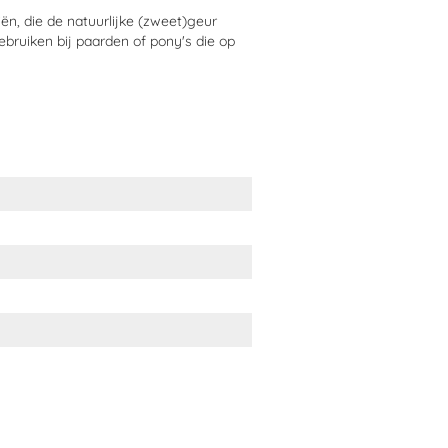
ën, die de natuurlijke (zweet)geur
ur.
ebruiken bij paarden of pony's die op