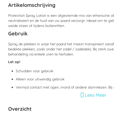
begin
Artikelomschrijving
van
de
afbeeldingen-
Protection Spray Lotion is een afgestemde mix van etherische oli
gallerij
neutraliseert en de huid van uw paard verzorgt. Ideaal om te geb
weide staan of tijdens buitenritten.
Gebruik
Spray de plekken in waar het paard het meest transpireert vana
bedekte plekken, zoals onder het zadel / zadeldek). Bij sterk zw
behandeling na enkele uren te herhalen.
Let op!
Schudden voor gebruik
Alleen voor uitwendig gebruik
Vermijd contact met ogen, mond of andere slijmvliezen. Bi
Lees Meer
overvloedig met water afspoelen.
Bevat menthone (CAS-nr. 89-80-5). Kan een allergische reac
Overzicht
Bewaaradvies