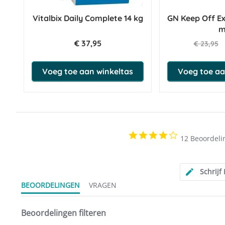
Vitalbix Daily Complete 14 kg
GN Keep Off E
m
€ 37,95
€ 23,95
Voeg toe aan winkeltas
Voeg toe aa
4.2
12 Beoordeli
star
rating
Schrijf
BEOORDELINGEN
VRAGEN
Beoordelingen filteren