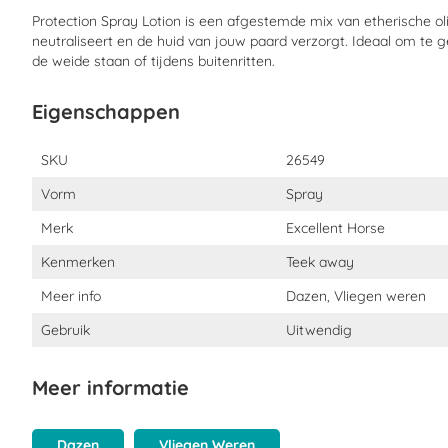
Protection Spray Lotion is een afgestemde mix van etherische oli
Buiten bereik van kinderen houden. Bewaren bij kamertemperatu
neutraliseert en de huid van jouw paard verzorgt. Ideaal om te g
de weide staan of tijdens buitenritten.
Eigenschappen
Eigenschappen
SKU
26549
Vorm
Spray
Merk
Excellent Horse
Kenmerken
Teek away
Meer info
Dazen, Vliegen weren
Gebruik
Uitwendig
Meer informatie
Dazen
Vliegen Weren