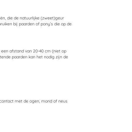
ën, die de natuurlijke (zweet)geur
ruiken bij paarden of pony’s die op de
f een afstand van 20-40 cm (niet op
etende paarden kan het nodig zijn de
j contact met de ogen, mond of neus
tie veroorzaken.