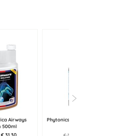
ica Airways
Phytonics Immu Boost Pro 50
Ho
n 500ml
ml
€ 31,30
€ 31,26
€ 32,90