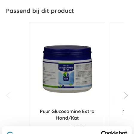
Passend bij dit product
Puur Glucosamine Extra
NAF 
Hond/Kat
€ 40,71
€ 42,85
€ 