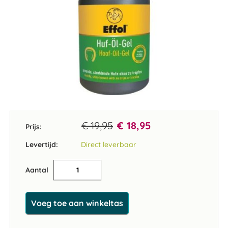
Ga
naar
het
€ 19,95
€ 18,95
Prijs:
begin
van
Levertijd:
Direct leverbaar
de
afbeeldingen-
Aantal
gallerij
Voeg toe aan winkeltas