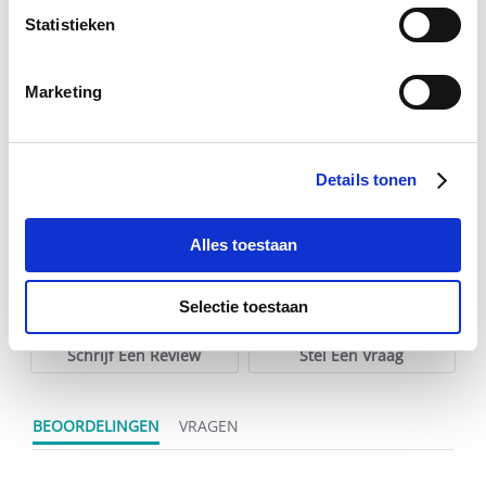
Statistieken
Sectolin Electrolytes
Paardend
€ 15,15
€ 15,95
€ 
Marketing
Voeg toe aan winkeltas
Voeg t
Details tonen
Alles toestaan
0.0
star
0 Beoordelingen
Selectie toestaan
rating
Schrijf Een Review
Stel Een Vraag
BEOORDELINGEN
VRAGEN