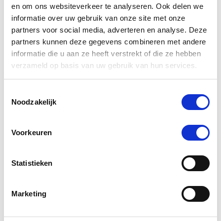
en om ons websiteverkeer te analyseren. Ook delen we
informatie over uw gebruik van onze site met onze
partners voor social media, adverteren en analyse. Deze
partners kunnen deze gegevens combineren met andere
informatie die u aan ze heeft verstrekt of die ze hebben
verzameld op basis van uw gebruik van hun services.
Toestemmingsselectie
Noodzakelijk
Phytonics Detox Comp 50 ml
Phytonic
Voorkeuren
€ 31,26
€ 32,90
€ 
Statistieken
Voeg toe aan winkeltas
Voeg t
Marketing