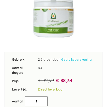
Ga
naar
het
Gebruik:
2,5 g per dag
|
Gebruiksberekening
begin
van
Aantal
80
de
dagen:
afbeeldingen-
€ 92,99
€ 88,34
gallerij
Prijs:
Levertijd:
Direct leverbaar
Aantal