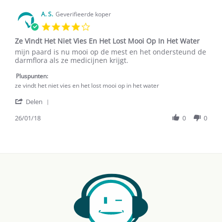
M.
2024
on
A. S.
Geverifieerde koper
21
4.0
Dec
star
2024
Ze Vindt Het Niet Vies En Het Lost Mooi Op In Het Water
rating
Review
review
mijn paard is nu mooi op de mest en het ondersteund de
by
stating
darmflora als ze medicijnen krijgt.
A.
Ze
S.
Vindt
Pluspunten:
on
Het
ze vindt het niet vies en het lost mooi op in het water
26
Niet
'
Jan
Vies
Delen
Share
2018
En
Review
26/01/18
0
0
Het
by
Lost
A.
Mooi
S.
Op
on
In
26
Het
Jan
Water
2018