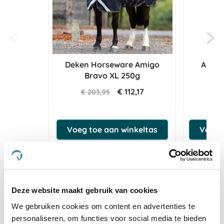
Deken Horseware Amigo
Audev
Bravo XL 250g
€ 112,17
€ 203,95
Voeg toe aan winkeltas
Voeg t
Anderen kochten ook
Deze website maakt gebruik van cookies
We gebruiken cookies om content en advertenties te
personaliseren, om functies voor social media te bieden