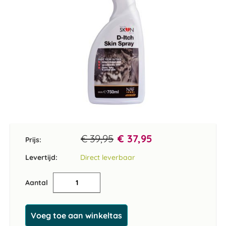
Ga
naar
het
€ 39,95
€ 37,95
Prijs:
begin
van
Levertijd:
Direct leverbaar
de
afbeeldingen-
Aantal
gallerij
Voeg toe aan winkeltas