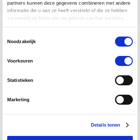
partners kunnen deze gegevens combineren met andere
informatie die u aan ze heeft verstrekt of die ze hebben
Vitalbix Breed & Grow 20KG
verzameld op basis van uw gebruik van hun services.
THT 3-9-2026
Har
€ 27,16
€ 33,95
€
Toestemmingsselectie
Noodzakelijk
Voeg toe aan winkeltas
Voeg 
Voorkeuren
Statistieken
0.0
star
0 Beoordelingen
rating
Marketing
Schrijf Een Review
Stel Een Vraag
Details tonen
BEOORDELINGEN
VRAGEN