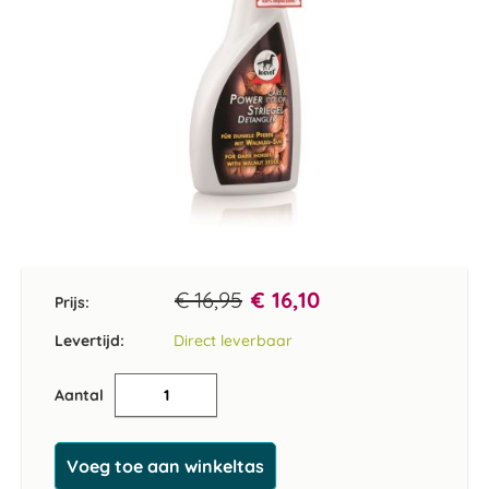
Ga
naar
het
€ 16,95
€ 16,10
Prijs:
begin
van
Levertijd:
Direct leverbaar
de
afbeeldingen-
Aantal
gallerij
Voeg toe aan winkeltas