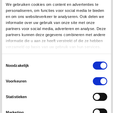
We gebruiken cookies om content en advertenties te
BEOORDELINGEN
VRAGEN
personaliseren, om functies voor social media te bieden
en om ons websiteverkeer te analyseren. Ook delen we
informatie over uw gebruik van onze site met onze
partners voor social media, adverteren en analyse. Deze
21 Beoordelingen
partners kunnen deze gegevens combineren met andere
informatie die u aan ze heeft verstrekt of die ze hebben
Theo C.
Geverifieerde koper
verzameld op basis van uw gebruik van hun services.
5.0
star
Prima
rating
Toestemmingsselectie
Review
review
Prima
Noodzakelijk
by
stating
'
Theo
Prima
Delen
Share
C.
Review
17/08/20
0
0
on
Voorkeuren
by
17
Theo
Aug
C.
2020
Statistieken
on
J. O.
Geverifieerde koper
17
5.0
Aug
star
2020
Superspul
rating
Marketing