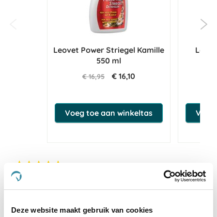
Leovet Power Striegel Kamille
Leov
550 ml
W
€ 16,10
€ 16,95
€
Voeg toe aan winkeltas
Voeg 
4.8
star
21 Beoordelingen
rating
Schrijf Een Review
Stel Een Vraag
Deze website maakt gebruik van cookies