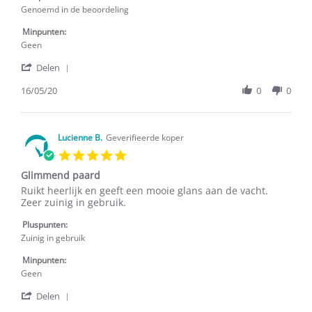
16
zowel
Genoemd in de beoordeling
May
de
2020
walnoot
Minpunten:
als
Geen
kamille
'
Delen
Share
Review
16/05/20
0
0
by
A.f.
E.
on
Lucienne B.
Geverifieerde koper
16
5.0
May
star
2020
Glimmend paard
rating
Review
review
Ruikt heerlijk en geeft een mooie glans aan de vacht.
by
stating
Zeer zuinig in gebruik.
Lucienne
Glimmend
B.
paard
Pluspunten:
on
Zuinig in gebruik
13
May
Minpunten:
2020
Geen
'
Delen
Share