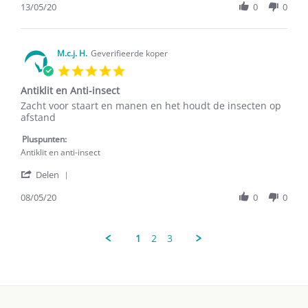
Review
13/05/20
0
0
by
Lucienne
B.
on
M.c.j. H.
Geverifieerde koper
13
5.0
May
star
2020
Antiklit en Anti-insect
rating
Review
review
Zacht voor staart en manen en het houdt de insecten op
by
stating
afstand
M.c.j.
Antiklit
H.
en
Pluspunten:
on
Anti-
Antiklit en anti-insect
8
insect
'
May
Delen
Share
2020
Review
08/05/20
0
0
by
M.c.j.
H.
1
2
3
on
8
May
2020