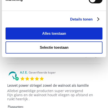
Review
review
De vacht wordt zacht, schoon en glanst mooi. Staart en
by
stating
manen zijn makkelijk doorkambaar en dat blijft wel een
J.
Superspul
paar dagen. Leuke bijkomstigheid is dat het lekker ruikt.
O.
Details tonen
on
Pluspunten:
11
Goed doseerbaar.
Aug
Ruikt lekker
2020
Alles toestaan
Minpunten:
geen
Selectie toestaan
'
Delen
Share
Review
11/08/20
0
0
by
J.
O.
on
A.f. E.
Geverifieerde koper
11
5.0
Aug
star
2020
Leovet power striegel zowel de walnoot als kamille
rating
Review
review
Allebei geweldige producten super verzorgend
by
stating
Fijn glans en de walnoot houdt vliegen op afstand en
A.f.
Leovet
ruikt heerlijk .
E.
power
on
striegel
Pluspunten: