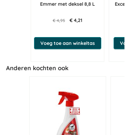
Emmer met deksel 8,8 L
Excellen
Per
€ 4,21
€ 4,95
€ 
Voeg toe aan winkeltas
Voeg t
Anderen kochten ook