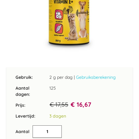
Ga
naar
het
Gebruik:
2 g per dag
|
Gebruiksberekening
begin
van
Aantal
125
de
dagen:
afbeeldingen-
€ 17,55
€ 16,67
gallerij
Prijs:
Levertijd:
3 dagen
Aantal