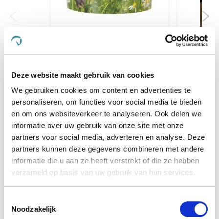
Wendals Calmer
Excelle
€ 43,23
€ 45,50
€ 
Deze website maakt gebruik van cookies
We gebruiken cookies om content en advertenties te
personaliseren, om functies voor social media te bieden
Voeg toe aan winkeltas
Voeg t
en om ons websiteverkeer te analyseren. Ook delen we
informatie over uw gebruik van onze site met onze
partners voor social media, adverteren en analyse. Deze
partners kunnen deze gegevens combineren met andere
Anderen kochten ook
informatie die u aan ze heeft verstrekt of die ze hebben
verzameld op basis van uw gebruik van hun services.
Toestemmingsselectie
Noodzakelijk