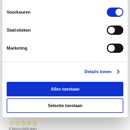
Voorkeuren
Statistieken
Marketing
DursyDog Duivelsklauw Extra
Vloeibaar
€ 20,53
€ 24,15
Details tonen
Alles toestaan
Voeg toe aan winkeltas
Selectie toestaan
0.0
star
0 Beoordelingen