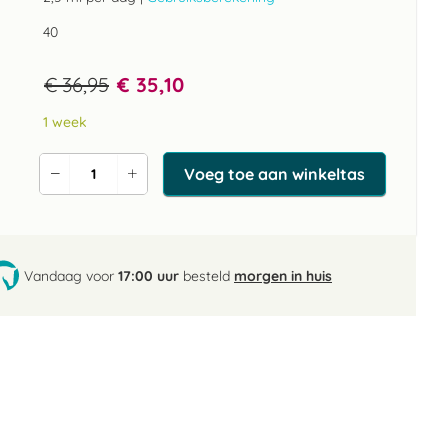
40
€ 36,95
€ 35,10
1 week
Voeg toe aan winkeltas
Verlaag
Verhoog
de
de
aantal
aantal
Vandaag voor
17:00 uur
besteld
morgen in huis