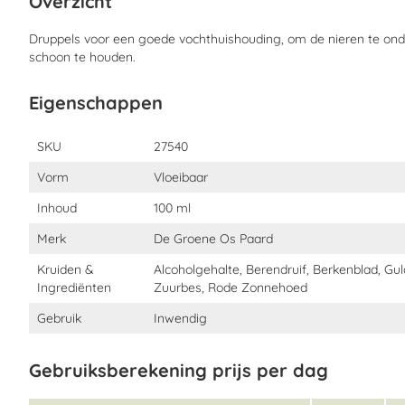
Overzicht
Wat zit er in Groene Os Solidago Complex
Druppels voor een goede vochthuishouding, om de nieren te on
Samenstelling:
schoon te houden.
Ethanol 51,51% v/v, Glycerine, Solidago virgaurea (guldenroede), 
Betula pendula (berk), Echinacea purpurea (rode zonnehoed), Or
Eigenschappen
Astragalus membranaceus, Berberis vulgaris (zuurbes), Uncaria
Eigenschappen
Analytische bestanddelen:
SKU
27540
Ruw eiwit 0,5%
Vorm
Vloeibaar
Ruw vet 0,5%
Inhoud
100 ml
Ruwe as 0,2%
Merk
De Groene Os Paard
Ruwe celstof 1,5%
Kruiden &
Alcoholgehalte, Berendruif, Berkenblad, Gu
Ingrediënten
Zuurbes, Rode Zonnehoed
Hoe moet ik Groene Os Solidago Complex 
Gebruik
Inwendig
Tenzij de dierenarts of therapeut anders voorschrijft, 2 maal da
Gebruiksberekening prijs per dag
20 druppels = 1 ml
Het heeft de voorkeur om de druppels buiten voertijden om te g