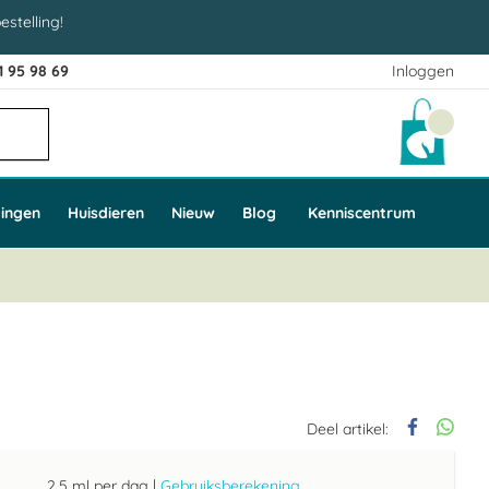
estelling!
1 95 98 69
Inloggen
Winke
ingen
Huisdieren
Nieuw
Blog
Kenniscentrum
Deel artikel:
2,5 ml per dag
|
Gebruiksberekening