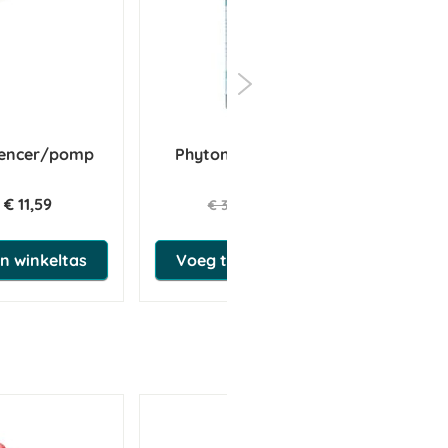
spencer/pomp
Phytonics All Sept 50 ml
C
€ 11,59
€ 32,82
€ 34,55
n winkeltas
Voeg toe aan winkeltas