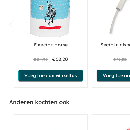
Finecto+ Horse
Sectolin di
€ 52,20
€ 54,95
€ 12,20
Voeg toe aan winkeltas
Voeg toe aa
Anderen kochten ook