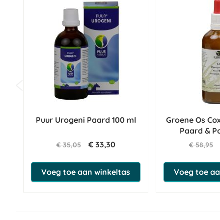
Puur Urogeni Paard 100 ml
Groene Os Co
Paard & P
€ 33,30
€ 35,05
€ 58,95
Voeg toe aan winkeltas
Voeg toe aa