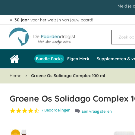
Meld je 
Al
30 jaar
voor het welzijn van jouw paard!
Ga
naar
de
inhoud
Bundle Packs
Eigen Merk
Supplementen & v
Home
Groene Os Solidago Complex 100 ml
Groene Os Solidago Complex 1
4.3
7 Beoordelingen
Een vraag stellen
star
Ga
rating
naar
het