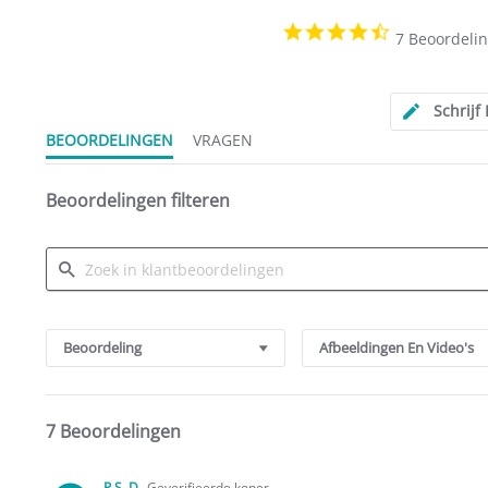
4.3
7 Beoordeli
star
rating
Schrijf
BEOORDELINGEN
VRAGEN
Beoordelingen filteren
Search
Reviews
Beoordeling
Afbeeldingen En Video's
7 Beoordelingen
P.S. D.
Geverifieerde koper