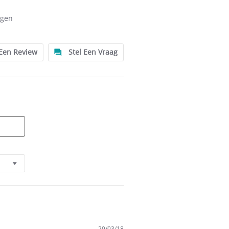
ngen
 Een Review
Stel Een Vraag
29/03/18