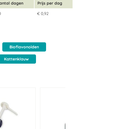
antal dagen
Prijs per dag
n verlengd worden, afhankelijk van de
0
€ 0,92
en.
in geval van dracht, lactatie,
Bioflavonoïden
Kattenklauw