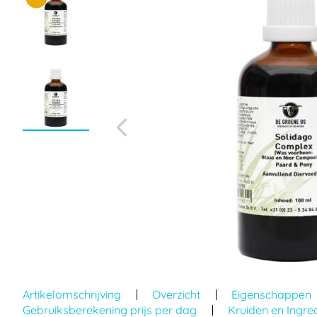
einde
van
de
afbeeldingen-
gallerij
Ga
naar
Artikelomschrijving
Overzicht
Eigenschappen
het
Gebruiksberekening prijs per dag
Kruiden en Ingre