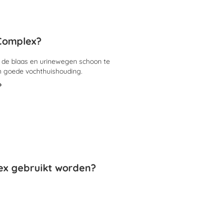
Complex?
 de blaas en urinewegen schoon te
n goede vochthuishouding.
?
x gebruikt worden?
laas en urine wegen schoon te houden