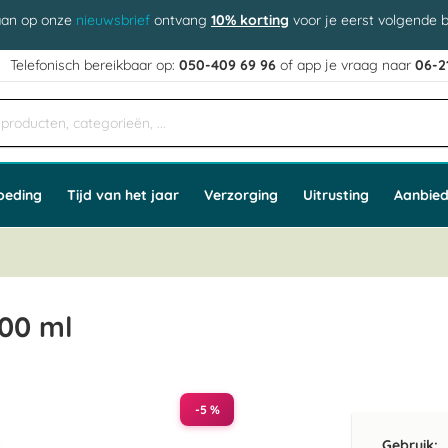
aan op onze
nieuwsbrief
ontvang
10% korting
voor je eerst volgende b
j
Telefonisch bereikbaar op:
050-409 69 96
of app
e vraag naar
06-2
oeding
Tijd van het jaar
Verzorging
Uitrusting
Aanbied
00 ml
-5 %
Gebruik: