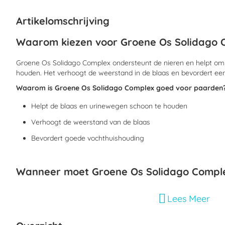
begin
van
Artikelomschrijving
de
afbeeldingen-
Waarom kiezen voor Groene Os Solidago 
gallerij
Groene Os Solidago Complex ondersteunt de nieren en helpt om
houden. Het verhoogt de weerstand in de blaas en bevordert ee
Waarom is Groene Os Solidago Complex goed voor paarden
Helpt de blaas en urinewegen schoon te houden
Verhoogt de weerstand van de blaas
Bevordert goede vochthuishouding
Wanneer moet Groene Os Solidago Comple
Groene Os Solidago Complex wordt met name gebruikt om de b
Lees Meer
en het lichaam te ondersteunen.