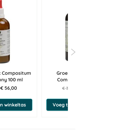
x Compositum
Groene Os Drainage
ony 100 ml
Compositum 100 ml
€ 56,00
€ 37,95
€ 39,95
n winkeltas
Voeg toe aan winkeltas