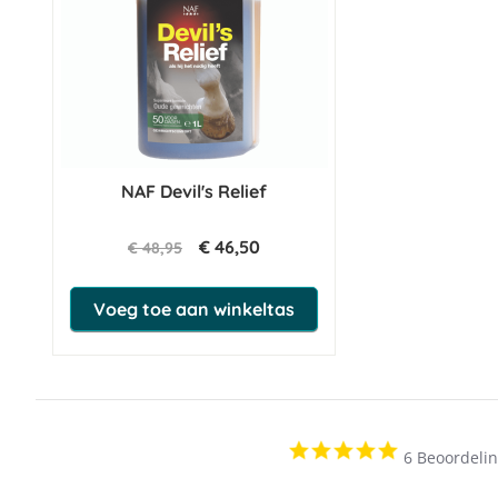
NAF Devil's Relief
€ 46,50
€ 48,95
Voeg toe aan winkeltas
4.8
6 Beoordeli
star
rating