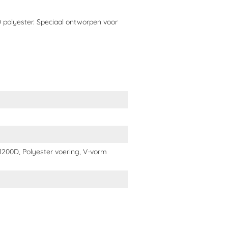
onze
blog met uitgebreid maatadvies
.
olyester. Speciaal ontworpen voor
1200D, Polyester voering, V-vorm