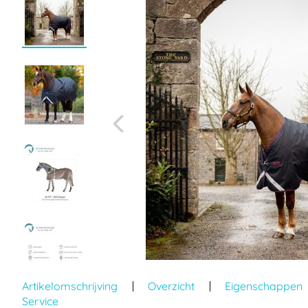
einde
van
de
afbeeldingen-
gallerij
Ga
naar
Artikelomschrijving
Overzicht
Eigenschappen
het
Service