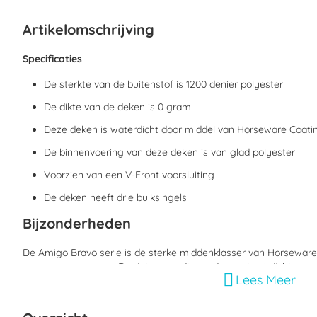
begin
van
Artikelomschrijving
de
afbeeldingen-
gallerij
Specificaties
De sterkte van de buitenstof is 1200 denier polyester
De dikte van de deken is 0 gram
Deze deken is waterdicht door middel van Horseware Coati
De binnenvoering van deze deken is van glad polyester
Voorzien van een V-Front voorsluiting
De deken heeft drie buiksingels
Bijzonderheden
De Amigo Bravo serie is de sterke middenklasser van Horseware
een mooie pasvorm. De deken wordt aan de voorkant dicht gemaa
Lees Meer
met behulp van drie buiksingels. De deken is voorzien van een s
is speciaal voor bredere paarden zoals Tinkers, Fjorden etc.
Maatadvies voor dekens