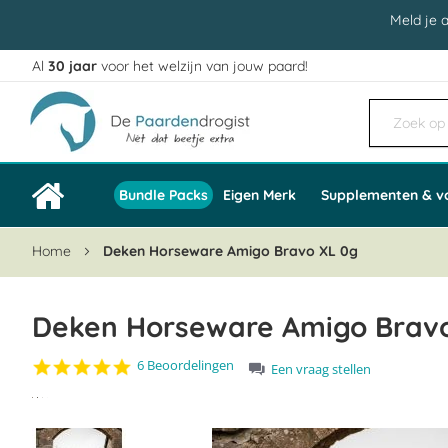
Meld je 
Al
30 jaar
voor het welzijn van jouw paard!
Ga
naar
de
inhoud
Bundle Packs
Eigen Merk
Supplementen & v
Home
Deken Horseware Amigo Bravo XL 0g
Deken Horseware Amigo Bravo
4.8
6 Beoordelingen
Een vraag stellen
star
Ga
rating
naar
het