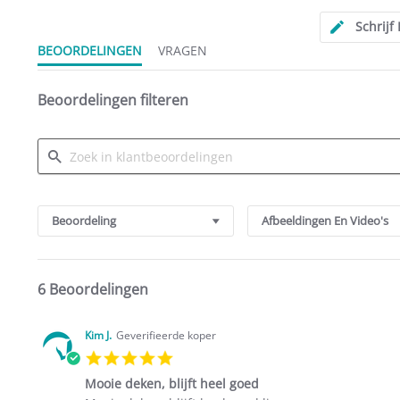
Schrijf
BEOORDELINGEN
VRAGEN
Beoordelingen filteren
Search
Reviews
Beoordeling
Afbeeldingen En Video's
6 Beoordelingen
Kim J.
Geverifieerde koper
5.0
star
Mooie deken, blijft heel goed
rating