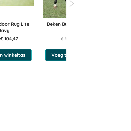
door Rug Lite
Deken Bucas Pony Freedom
D
Navy
0g
€ 104,47
€ 46,72
€ 84,95
n winkeltas
Voeg toe aan winkeltas