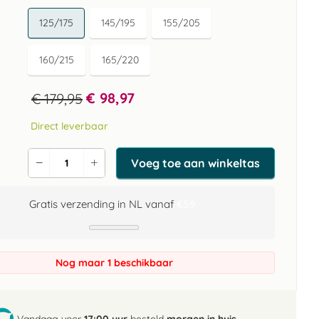
125/175
145/195
155/205
160/215
165/220
€ 98,97
€ 179,95
Direct leverbaar
Voeg toe aan winkeltas
Verlaag
Verhoog
de
de
aantal
aantal
Gratis verzending in NL vanaf
€59
Nog maar 1 beschikbaar
Vandaag voor
17:00 uur
besteld
morgen in huis