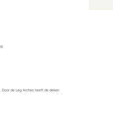
ng
. Door de Leg Arches heeft de deken
kt via een V-sluiting en onder de buik
taartflap en een staartiem. Deze deken