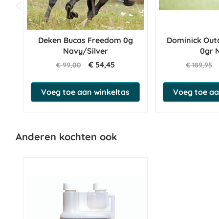
Deken Bucas Freedom 0g
Dominick Out
Navy/Silver
0gr 
€ 54,45
€ 99,00
€ 189,95
Voeg toe aan winkeltas
Voeg toe aa
Anderen kochten ook