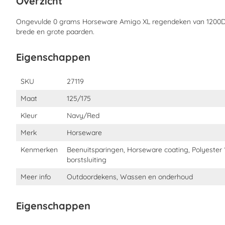
Overzicht
Twijfel je welke maat deken jouw paard nodig heeft? Lees dan 
Ongevulde 0 grams Horseware Amigo XL regendeken van 1200D p
brede en grote paarden.
Eigenschappen
Eigenschappen
SKU
27119
Maat
125/175
Kleur
Navy/Red
Merk
Horseware
Kenmerken
Beenuitsparingen, Horseware coating, Polyester 
borstsluiting
Meer info
Outdoordekens, Wassen en onderhoud
Eigenschappen