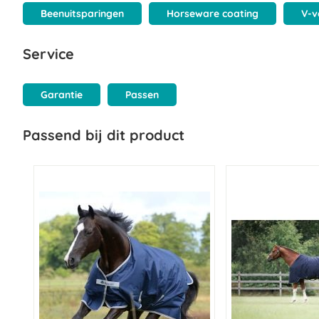
Beenuitsparingen
Horseware coating
V-v
Service
Garantie
Passen
Passend bij dit product