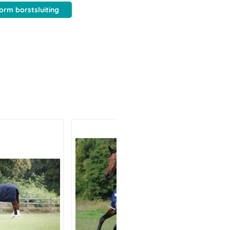
orm borstsluiting