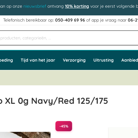
aan op onze
nieuwsbrief
ontvang
10% korting
voor je eerst volgende b
j
Telefonisch bereikbaar op:
050-409 69 96
of app
e vraag naar
06-2
oeding
Tijd van het jaar
Verzorging
Uitrusting
Aanbied
 XL 0g Navy/Red 125/175
-45%