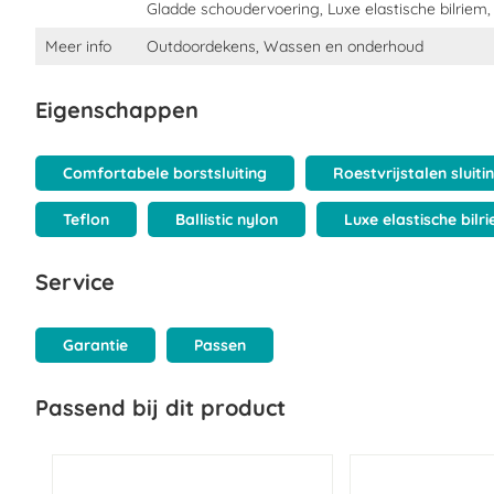
Gladde schoudervoering, Luxe elastische bilriem, R
Meer info
Outdoordekens, Wassen en onderhoud
Eigenschappen
Comfortabele borstsluiting
Roestvrijstalen sluiti
Teflon
Ballistic nylon
Luxe elastische bilr
Service
Garantie
Passen
Passend bij dit product