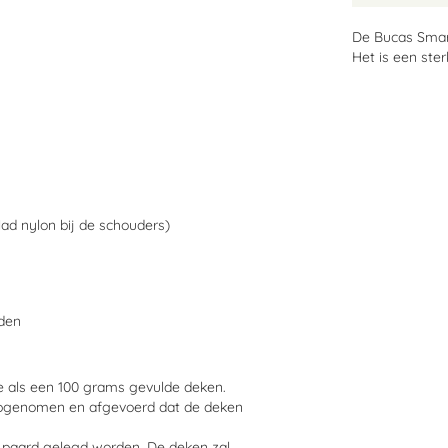
De Bucas Smart
Het is een ste
ad nylon bij de schouders)
rden
te als een 100 grams gevulde deken.
 opgenomen en afgevoerd dat de deken
 paard gelegd worden. De deken zal