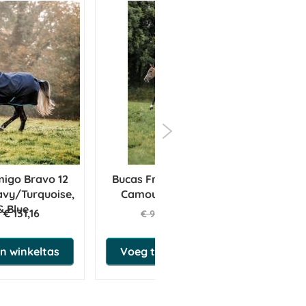
igo Bravo 12
Bucas Freedom Turnout 0g
Bu
avy/Turquoise,
Camouflage Pink/Navy
& Blue
€ 131,16
€ 79,20
€ 99,00
n winkeltas
Voeg toe aan winkeltas