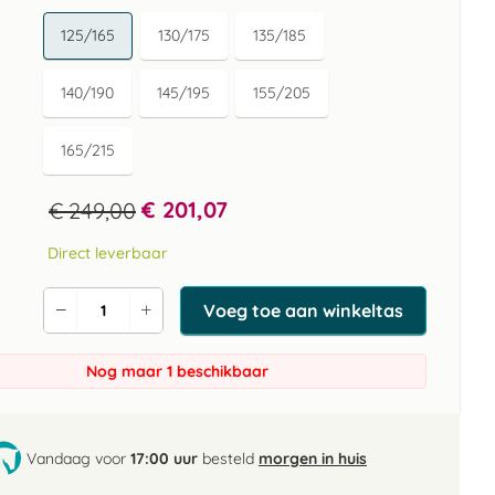
125/165
130/175
135/185
140/190
145/195
155/205
165/215
€ 201,07
€ 249,00
Direct leverbaar
Voeg toe aan winkeltas
Verlaag
Verhoog
de
de
aantal
aantal
Nog maar 1 beschikbaar
Vandaag voor
17:00 uur
besteld
morgen in huis