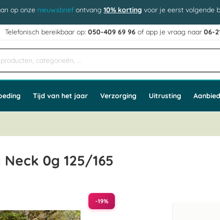
aan op onze
nieuwsbrief
ontvang
10% korting
voor je eerst volgende b
j
Telefonisch bereikbaar op:
050-409 69 96
of app
e vraag naar
06-2
oeding
Tijd van het jaar
Verzorging
Uitrusting
Aanbied
 Neck 0g 125/165
-19%