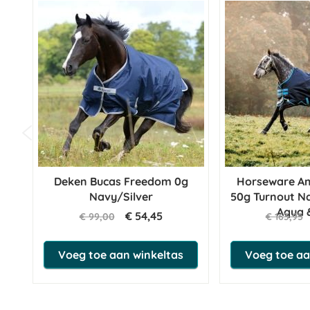
Deken Bucas Freedom 0g
Horseware Am
Navy/Silver
50g Turnout N
Aqua 
€ 54,45
€ 99,00
€ 163,95
Voeg toe aan winkeltas
Voeg toe aa