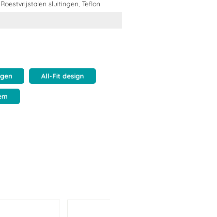
oestvrijstalen sluitingen, Teflon
ngen
All-Fit design
iem