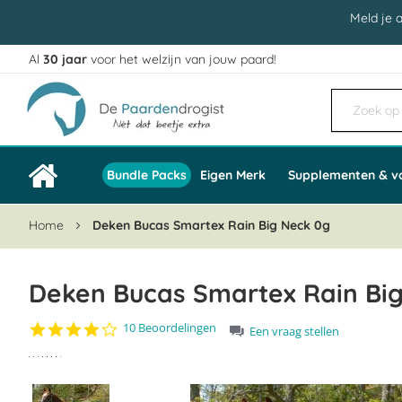
Meld je 
Al
30 jaar
voor het welzijn van jouw paard!
Ga
naar
de
inhoud
Bundle Packs
Eigen Merk
Supplementen & v
Home
Deken Bucas Smartex Rain Big Neck 0g
Deken Bucas Smartex Rain Big
4.1
10 Beoordelingen
Een vraag stellen
star
Ga
rating
naar
het