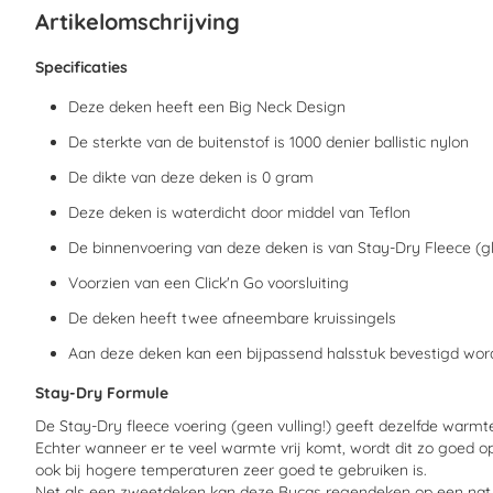
begin
Artikelomschrijving
van
de
afbeeldingen-
Specificaties
gallerij
Deze deken heeft een Big Neck Design
De sterkte van de buitenstof is 1000 denier ballistic nylon
De dikte van deze deken is 0 gram
Deze deken is waterdicht door middel van Teflon
De binnenvoering van deze deken is van Stay-Dry Fleece (gl
Voorzien van een Click'n Go voorsluiting
De deken heeft twee afneembare kruissingels
Aan deze deken kan een bijpassend halsstuk bevestigd wo
Stay-Dry Formule
De Stay-Dry fleece voering (geen vulling!) geeft dezelfde warm
Echter wanneer er te veel warmte vrij komt, wordt dit zo goed
ook bij hogere temperaturen zeer goed te gebruiken is.
Net als een zweetdeken kan deze Bucas regendeken op een nat