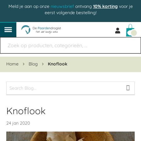
Meld je aan op onze
nieuwsbrief
ontvang
10% korting
voor je
eerst volgende bestelling!
Win
Home
Blog
Knoflook
Knoflook
24 jan 2020