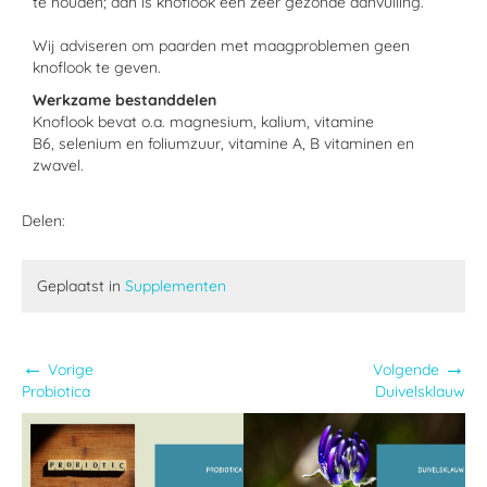
te houden; dan is knoflook een zeer gezonde aanvulling.
Wij adviseren om paarden met maagproblemen geen
knoflook te geven.
Werkzame bestanddelen
Knoflook bevat o.a. magnesium, kalium, vitamine
B6, selenium en foliumzuur, vitamine A, B vitaminen en
zwavel.
Delen:
Geplaatst in
Supplementen
←
→
Vorige
Volgende
Probiotica
Duivelsklauw