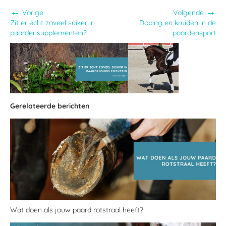
←
→
Vorige
Volgende
Zit er echt zoveel suiker in
Doping en kruiden in de
paardensupplementen?
paardensport
Gerelateerde berichten
Wat doen als jouw paard rotstraal heeft?