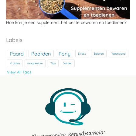
Hoe kan je een supplement het beste bewaren en toedienen?
Labels
Paard
Paarden
Pony
Stress
Spieren
Weerstand
Kruiden
magnesium
Tips
Winter
View All Tags
Klantenservice bereikbaarheid: