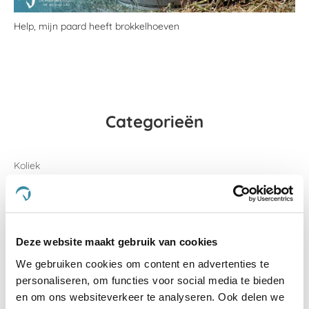
Help, mijn paard heeft brokkelhoeven
Categorieën
Koliek
Spieren en gewrichten
Aandoeningen
Deze website maakt gebruik van cookies
Benen en hoeven
We gebruiken cookies om content en advertenties te
Spierbevangenheid
personaliseren, om functies voor social media te bieden
en om ons websiteverkeer te analyseren. Ook delen we
Spijsvertering, maag en gewicht