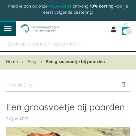
Meld je aan op onze
nieuwsbrief
ontvang
10% korting
voor je
eerst volgende bestelling!
Win
Home
Blog
Een graasvoetje bij paarden
Een graasvoetje bij paarden
22 jun 2017