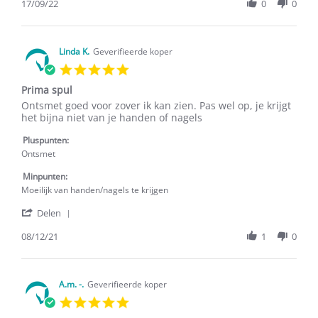
Review
17/09/22
0
0
by
Suzanne
S.
on
Linda K.
Geverifieerde koper
17
5.0
Sep
star
2022
Prima spul
rating
Review
review
Ontsmet goed voor zover ik kan zien. Pas wel op, je krijgt
by
stating
het bijna niet van je handen of nagels
Linda
Prima
K.
spul
Pluspunten:
on
Ontsmet
8
Dec
Minpunten:
2021
Moeilijk van handen/nagels te krijgen
'
Delen
Share
Review
08/12/21
1
0
by
Linda
K.
on
A.m. -.
Geverifieerde koper
8
5.0
Dec
star