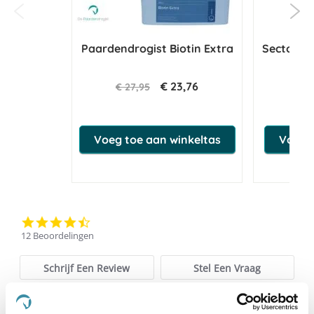
Paardendrogist Biotin Extra
Sectolin 
€ 23,76
€ 27,95
€ 
Voeg toe aan winkeltas
Voeg t
4.3
star
12 Beoordelingen
rating
Schrijf Een Review
Stel Een Vraag
BEOORDELINGEN
VRAGEN