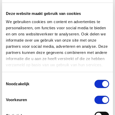
Deze website maakt gebruik van cookies
We gebruiken cookies om content en advertenties te
12 Beoordelingen
personaliseren, om functies voor social media te bieden
en om ons websiteverkeer te analyseren. Ook delen we
Hannah H.
Geverifieerde koper
informatie over uw gebruik van onze site met onze
5.0
partners voor social media, adverteren en analyse. Deze
star
partners kunnen deze gegevens combineren met andere
werkt zeer goed tegen rotstraal!
rating
informatie die u aan ze heeft verstrekt of die ze hebben
Review
review
werkt zeer goed tegen rotstraal!
by
stating
verzameld op basis van uw gebruik van hun services.
'
Hannah
werkt
Delen
Share
H.
zeer
Review
25/02/23
0
0
on
goed
Toestemmingsselectie
by
25
tegen
Noodzakelijk
Hannah
Feb
rotstraal!
H.
2023
on
L.d. Z.
Geverifieerde koper
25
5.0
Voorkeuren
Feb
star
2023
Goede werking fijn spul.
rating
Review
review
Doet wat het hoort te doen na aanraden van de hoefsmid