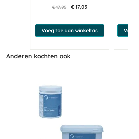
€ 17,05
€ 17,95
€ 
Voeg toe aan winkeltas
Voeg t
Anderen kochten ook