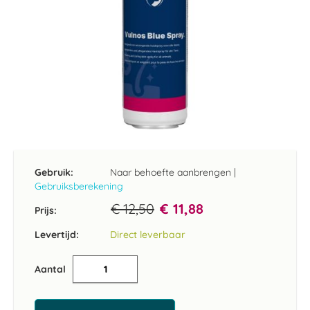
Ga
naar
het
Gebruik:
Naar behoefte aanbrengen
|
begin
Gebruiksberekening
van
de
€ 12,50
€ 11,88
Prijs:
afbeeldingen-
gallerij
Levertijd:
Direct leverbaar
Aantal