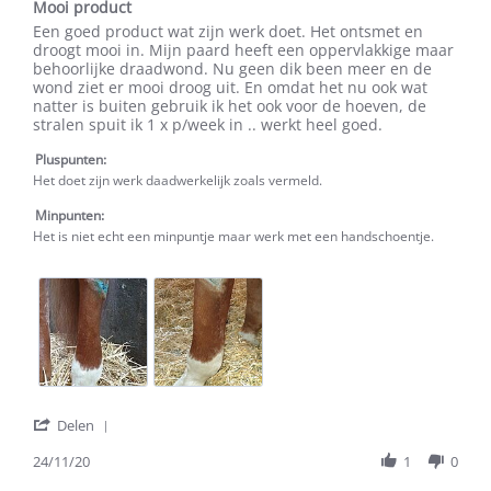
2021
Mooi product
rating
Review
review
Een goed product wat zijn werk doet. Het ontsmet en
by
stating
droogt mooi in. Mijn paard heeft een oppervlakkige maar
A.m.
Mooi
behoorlijke draadwond. Nu geen dik been meer en de
-.
product
wond ziet er mooi droog uit. En omdat het nu ook wat
on
natter is buiten gebruik ik het ook voor de hoeven, de
24
stralen spuit ik 1 x p/week in .. werkt heel goed.
Nov
2020
Pluspunten:
Het doet zijn werk daadwerkelijk zoals vermeld.
Minpunten:
Het is niet echt een minpuntje maar werk met een handschoentje.
'
Delen
Share
Review
24/11/20
1
0
by