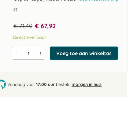
47
€ 71,49
€ 67,92
Direct leverbaar
Voeg toe aan winkeltas
Verlaag
Verhoog
de
de
aantal
aantal
Vandaag voor
17:00 uur
besteld
morgen in huis