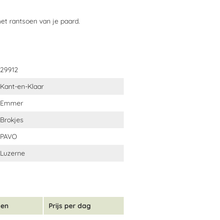
het rantsoen van je paard.
de tweede foto. Hier staat het
29912
Kant-en-Klaar
Emmer
rbonaat, Biergist, Appelpulp, Sojaolie.
Brokjes
PAVO
Luzerne
gen
Prijs per dag