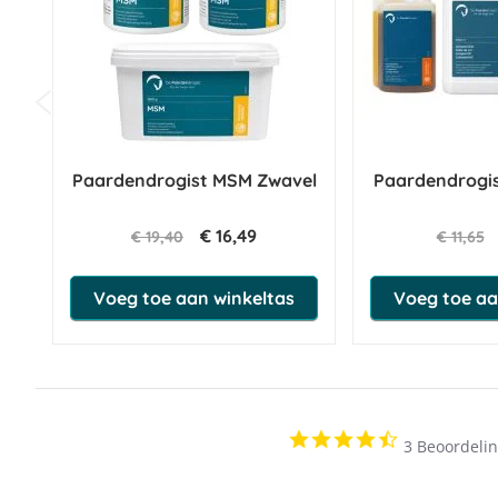
Paardendrogist MSM Zwavel
Paardendrogis
€ 16,49
€ 19,40
€ 11,65
Voeg toe aan winkeltas
Voeg toe aa
4.7
3 Beoordeli
star
rating