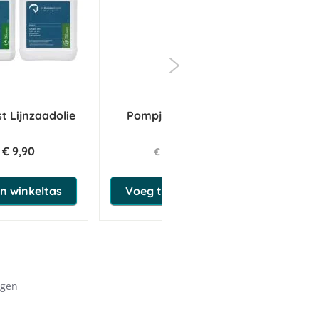
t Lijnzaadolie
Pompje Jerrycan 30 ml
€ 9,90
€ 4,93
€ 5,80
n winkeltas
Voeg toe aan winkeltas
ngen