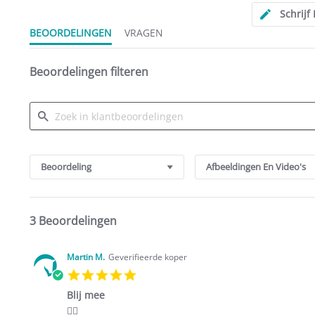
Schrijf
BEOORDELINGEN
VRAGEN
Beoordelingen filteren
Search
Reviews
Beoordeling
Afbeeldingen En Video's
3 Beoordelingen
Martin M.
Geverifieerde koper
5.0
star
Blij mee
rating
Review
review
👍🏼