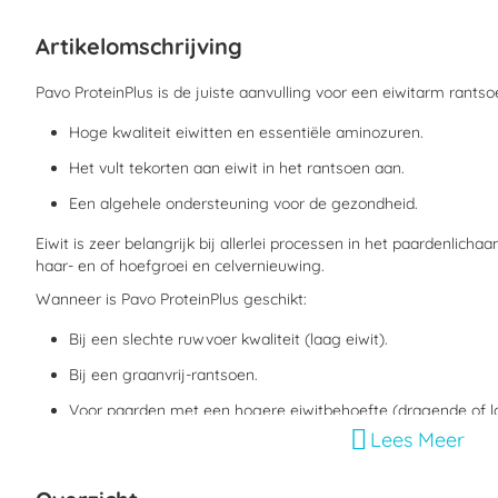
begin
van
Artikelomschrijving
de
afbeeldingen-
gallerij
Pavo ProteinPlus is de juiste aanvulling voor een eiwitarm rantso
Hoge kwaliteit eiwitten en essentiële aminozuren.
Het vult tekorten aan eiwit in het rantsoen aan.
Een algehele ondersteuning voor de gezondheid.
Eiwit is zeer belangrijk bij allerlei processen in het paardenlicha
haar- en of hoefgroei en celvernieuwing.
Wanneer is Pavo ProteinPlus geschikt:
Bij een slechte ruwvoer kwaliteit (laag eiwit).
Bij een graanvrij-rantsoen.
Voor paarden met een hogere eiwitbehoefte (dragende of l
Lees Meer
oudere paarden en jonge paarden).
Met Pavo ProteinPlus voeg je alleen eiwitten toe aan het rantsoe