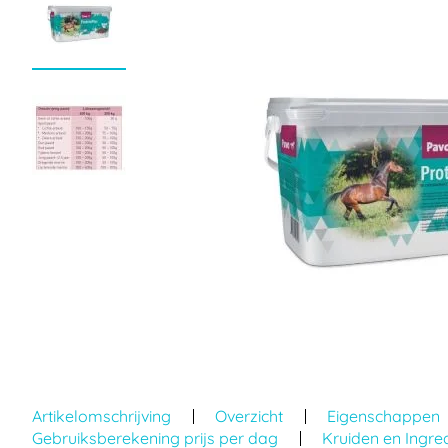
einde
van
de
afbeeldingen-
gallerij
Ga
naar
Artikelomschrijving
Overzicht
Eigenschappen
het
Gebruiksberekening prijs per dag
Kruiden en Ingre