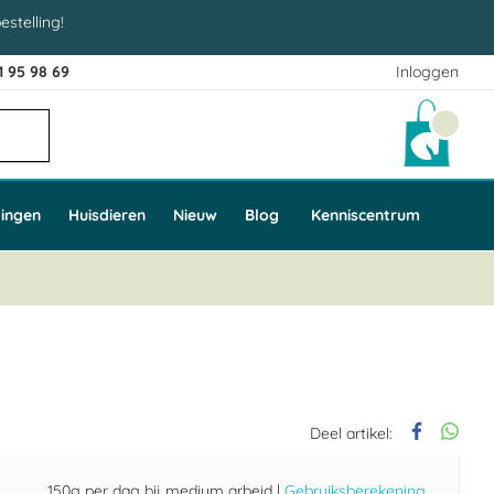
estelling!
1 95 98 69
Inloggen
Winke
ingen
Huisdieren
Nieuw
Blog
Kenniscentrum
Deel artikel:
150g per dag bij medium arbeid
|
Gebruiksberekening