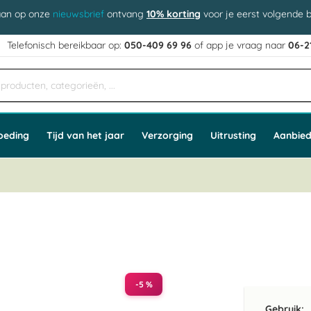
aan op onze
nieuwsbrief
ontvang
10% korting
voor je eerst volgende b
j
Telefonisch bereikbaar op:
050-409 69 96
of app
e vraag naar
06-2
oeding
Tijd van het jaar
Verzorging
Uitrusting
Aanbied
-5 %
Gebruik: