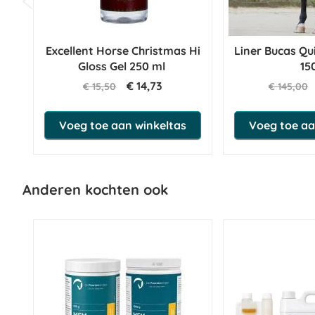
Excellent Horse Christmas Hi
Liner Bucas Qu
Gloss Gel 250 ml
15
€ 14,73
€ 15,50
€ 145,00
Voeg toe aan winkeltas
Voeg toe aa
Anderen kochten ook