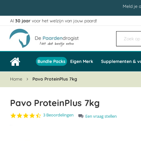
Meld je 
Al
30 jaar
voor het welzijn van jouw paard!
Ga
naar
de
inhoud
Bundle Packs
Eigen Merk
Supplementen & v
Home
Pavo ProteinPlus 7kg
Pavo ProteinPlus 7kg
4.7
3 Beoordelingen
Een vraag stellen
star
Ga
rating
naar
het