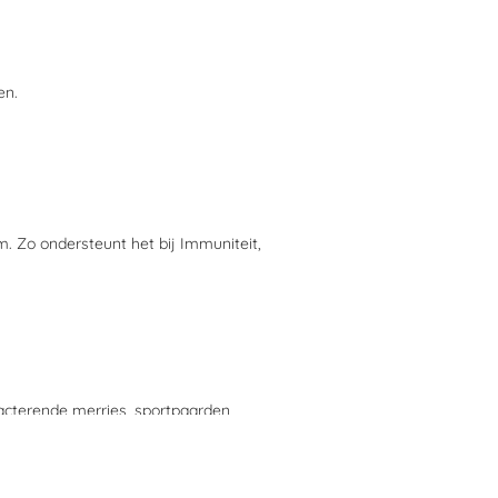
en.
am. Zo ondersteunt het bij Immuniteit,
acterende merries, sportpaarden,
n. Je beïnvloedt de rest van het