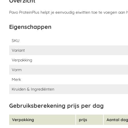
Overzicht
rantsoen niet.
Pavo ProteinPlus helpt je eenvoudig eiwitten toe te voegen aan 
Gebruik
Eigenschappen
Voor het juiste gebruik bij je paard verwijzen wij je graag naar 
uitgebreide voerschema.
Eigenschappen
SKU
Variant
Samenstelling
Verpakking
Luzerne, Sojabonenschroot (getoast), Lijnzaadschilfers, Calciumca
Vorm
Merk
Kruiden & Ingrediënten
Gebruiksberekening prijs per dag
Verpakking
prijs
Aantal da