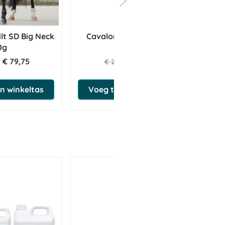
ilt SD Big Neck
Cavalor Coolsens 500 ml
Au
0g
€ 79,75
€ 21,85
€ 23,00
n winkeltas
Voeg toe aan winkeltas