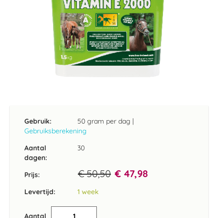
Ga
naar
het
Gebruik:
50 gram per dag
|
begin
Gebruiksberekening
van
de
Aantal
30
afbeeldingen-
dagen:
gallerij
€ 50,50
€ 47,98
Prijs:
Levertijd:
1 week
Aantal