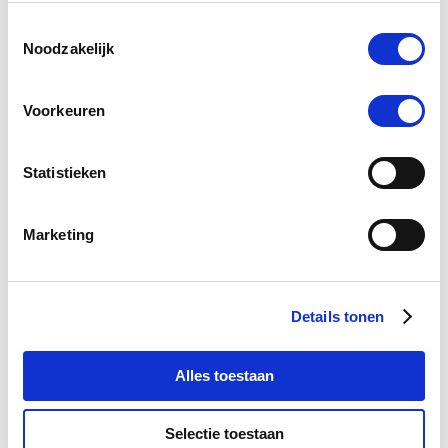
Toestemmingsselectie
Noodzakelijk
Voorkeuren
Statistieken
Pavo Vital 8 kg
NAF L
Marketing
€ 28,41
€ 29,90
€ 6
Voeg toe aan winkeltas
Voeg t
Details tonen
Alles toestaan
5.0
Selectie toestaan
star
1 Beoordeling