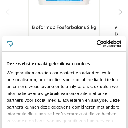
Biofarmab Fosforbalans 2 kg
VITAL
(voor
€ 85,03
€ 89,50
€ 
Deze website maakt gebruik van cookies
Voeg toe aan winkeltas
Voeg 
We gebruiken cookies om content en advertenties te
personaliseren, om functies voor social media te bieden
en om ons websiteverkeer te analyseren. Ook delen we
Anderen kochten ook
informatie over uw gebruik van onze site met onze
partners voor social media, adverteren en analyse. Deze
partners kunnen deze gegevens combineren met andere
informatie die u aan ze heeft verstrekt of die ze hebben
verzameld op basis van uw gebruik van hun services.