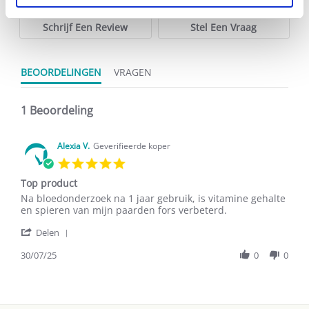
rating
Schrijf Een Review
Stel Een Vraag
BEOORDELINGEN
VRAGEN
1 Beoordeling
Alexia V.
Geverifieerde koper
5.0
star
Top product
rating
Review
review
Na bloedonderzoek na 1 jaar gebruik, is vitamine gehalte
by
stating
en spieren van mijn paarden fors verbeterd.
Alexia
Top
'
V.
product
Delen
Share
on
Review
30/07/25
0
0
30
by
Jul
Alexia
2025
V.
on