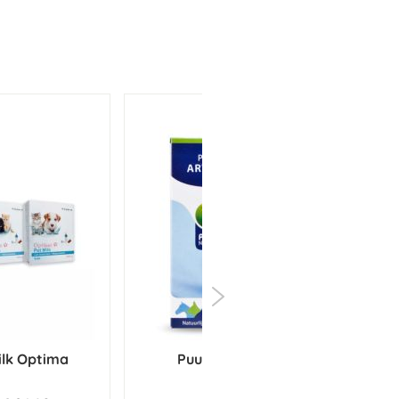
ilk Optima
Puur Arthro 50 ml