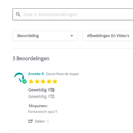
Search
Reviews
Beoordeling
Afbeeldingen En Video's
3 Beoordelingen
Anneke K.
Geverifieerde koper
5.0
star
Geweldig !!🥰
rating
Review
review
Geweldig !!🥰
by
stating
Anneke
Geweldig
Minpunten:
K.
!!
Fantastisch spul !!
on
🥰
'
20
Delen
Share
Feb
Review
2025