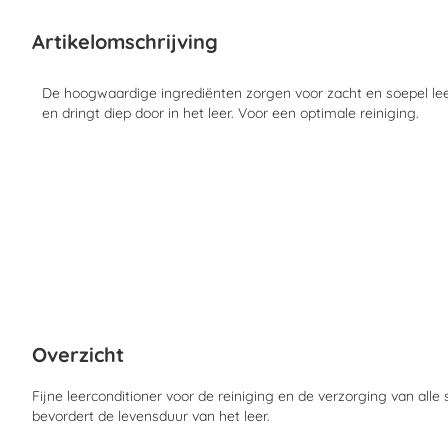
begin
van
Artikelomschrijving
de
afbeeldingen-
gallerij
De hoogwaardige ingrediënten zorgen voor zacht en soepel leer
en dringt diep door in het leer. Voor een optimale reiniging.
Overzicht
Fijne leerconditioner voor de reiniging en de verzorging van alle s
bevordert de levensduur van het leer.