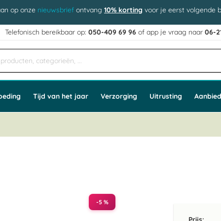
aan op onze
nieuwsbrief
ontvang
10% korting
voor je eerst volgende b
j
Telefonisch bereikbaar op:
050-409 69 96
of app
e vraag naar
06-2
oeding
Tijd van het jaar
Verzorging
Uitrusting
Aanbied
-5 %
Prijs: