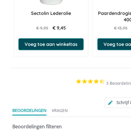
Sectolin Lederolie
Paardendrogis
40
€ 9,45
€ 9,95
€ 13,95
Voeg toe aan winkeltas
Voeg toe aa
4.7
3 Beoordeli
star
rating
Schrijf
BEOORDELINGEN
VRAGEN
Beoordelingen filteren