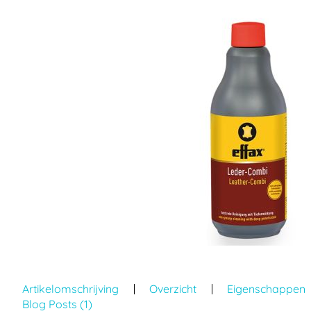
einde
van
de
afbeeldingen-
gallerij
Ga
naar
Artikelomschrijving
Overzicht
Eigenschappen
het
Blog Posts (1)