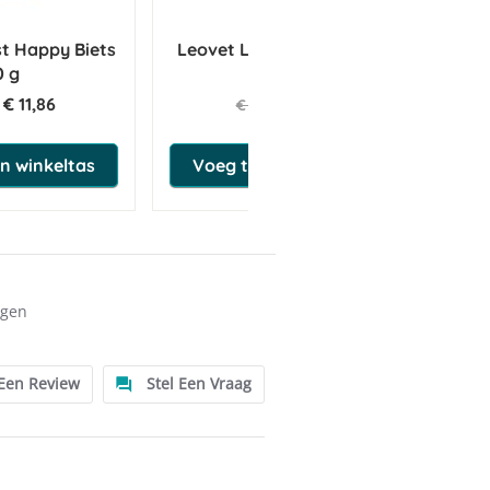
t Happy Biets
Leovet Lederschuim 200 ml
Pa
0 g
€ 11,86
€ 8,50
€ 8,95
n winkeltas
Voeg toe aan winkeltas
ngen
 Een Review
Stel Een Vraag