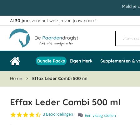
Meld je 
Al
30 jaar
voor het welzijn van jouw paard!
Ga
naar
de
inhoud
Bundle Packs
Eigen Merk
Supplementen & v
Home
Effax Leder Combi 500 ml
Effax Leder Combi 500 ml
4.7
3 Beoordelingen
Een vraag stellen
star
Ga
rating
naar
het