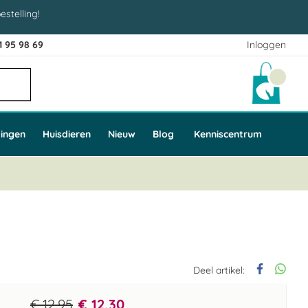
estelling!
1 95 98 69
Inloggen
Winke
ingen
Huisdieren
Nieuw
Blog
Kenniscentrum
Deel artikel:
€ 12,95
€ 12,30