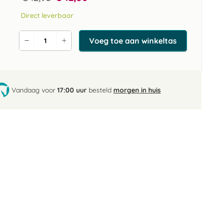
Direct leverbaar
Voeg toe aan winkeltas
Verlaag
Verhoog
de
de
aantal
aantal
Vandaag voor
17:00 uur
besteld
morgen in huis