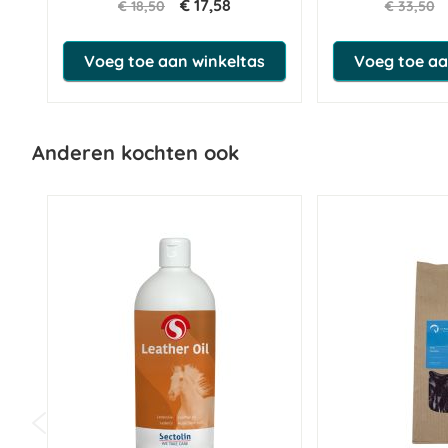
€ 17,58
€ 18,50
€ 33,50
Voeg toe aan winkeltas
Voeg toe aa
Anderen kochten ook