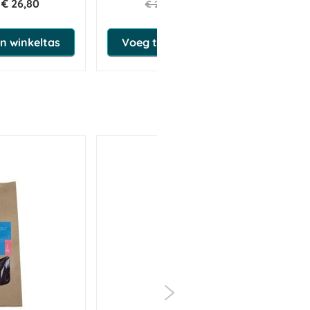
€ 26,80
€ 20,81
€ 21,90
n winkeltas
Voeg toe aan winkeltas