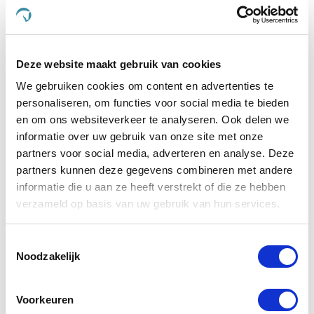
€ 27,74
€ 29,20
€ 6
Deze website maakt gebruik van cookies
Voeg toe aan winkeltas
Voeg t
We gebruiken cookies om content en advertenties te
personaliseren, om functies voor social media te bieden
en om ons websiteverkeer te analyseren. Ook delen we
Anderen kochten ook
informatie over uw gebruik van onze site met onze
partners voor social media, adverteren en analyse. Deze
partners kunnen deze gegevens combineren met andere
informatie die u aan ze heeft verstrekt of die ze hebben
verzameld op basis van uw gebruik van hun services.
Toestemmingsselectie
Noodzakelijk
Voorkeuren