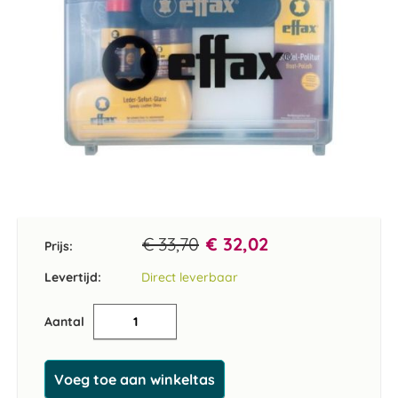
Ga
naar
het
€ 33,70
€ 32,02
Prijs:
begin
van
Levertijd:
Direct leverbaar
de
afbeeldingen-
Aantal
gallerij
Voeg toe aan winkeltas