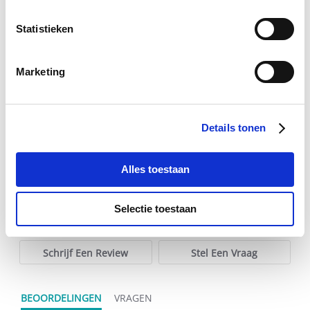
Statistieken
Effol Zomer Hoefgel 500 ml
E
Marketing
€ 13,25
€ 13,95
€ 
Details tonen
Voeg toe aan winkeltas
Voeg t
Alles toestaan
0.0
Selectie toestaan
star
0 Beoordelingen
rating
Schrijf Een Review
Stel Een Vraag
BEOORDELINGEN
VRAGEN